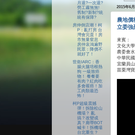
月退?一次退?
2015年6
勞工霧煞煞!
舊制?新制?統
統有保障?
農地價
房仲倒店潮！柯
立委強
P：亂打房 台
灣會完蛋！房
市無量窒息
來賓：
房仲哀鴻遍野
文化大學
民眾：降價不
農委會水
就好了！
中華民國
世衛IARC：香
宜蘭員山
腸火腿培根熱
苗栗灣寶
狗 一級致癌
物！ 餐餐要
有肉？紅肉吃
多會罹癌！加
工肉類最恐
怖！
柯P超級震撼
彈！拆除松山
機場？ 亂
搞？改變成
真？廊帶BOT
喊卡！拆機場
台北重生？