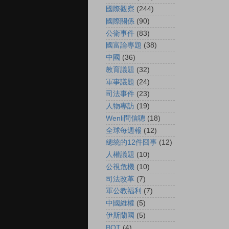
國際觀察
(244)
國際關係
(90)
公衛事件
(83)
國富論專題
(38)
中國
(36)
教育議題
(32)
軍事議題
(24)
司法事件
(23)
人物專訪
(19)
Wenli問信聰
(18)
全球每週報
(12)
總統的12件囧事
(12)
人權議題
(10)
公視危機
(10)
司法改革
(7)
軍公教福利
(7)
中國維權
(5)
伊斯蘭國
(5)
BOT
(4)