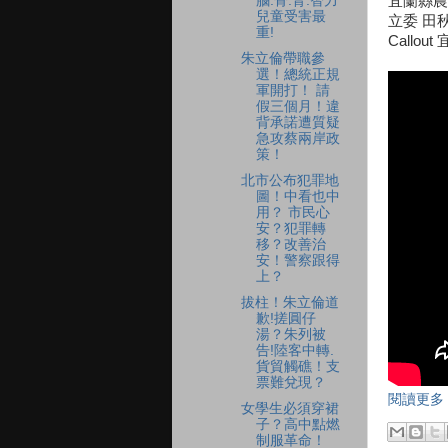
腦.骨.腎.智力
宜蘭縣農
兒童受害最
立委 田
重!
Callo
朱立倫帶職參
選！總統正規
軍開打！ 請
假三個月！違
背承諾遭質疑
急攻蔡兩岸政
策！
北市公布犯罪地
圖！中看也中
用？ 市民心
安？犯罪轉
移？改善治
安！警察跟得
上？
拔柱！朱立倫道
歉!搓圓仔
湯？朱列被
告!陸客中轉.
貨貿觸礁！支
票難兌現？
閱讀更多 
女學生必須穿裙
子？高中點燃
制服革命！