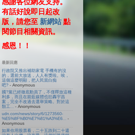
感謝各位網友支持。
有話好說即日起改
版，請您至
新網站
點
閱節目相關資訊。
感恩！！
最新回應
行政院又推出補助家電 手機有的沒
的，選前大放送，人人有獎啦。唉，
這個這麼明顯，把人民當白痴
吧?
- Anonymous
國?黨已經徹底動員了，不僅釋放這種
利多，而且在親藍媒體也狂轟宇昌
案，完全不改過去選舉策略。對於這
類工...
- Anonymous
udn.com/news/story/6/1273560-
%E5%8F%B0%E7%81%A3%E6...
-
Anonymous
如果你用股票看，二十五跌到二十還