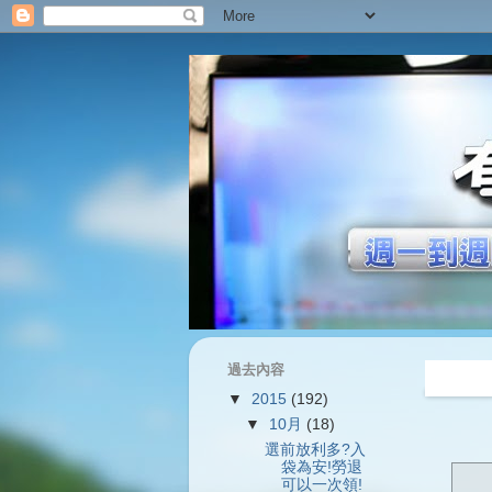
過去內容
過往內容
▼
2015
(192)
▼
10月
(18)
選前放利多?入
袋為安!勞退
可以一次領!