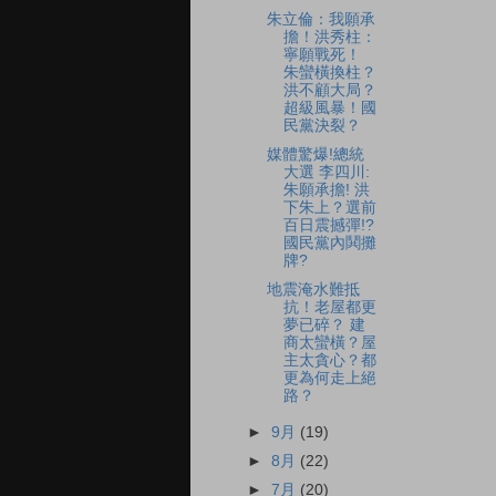
朱立倫：我願承
擔！洪秀柱：
寧願戰死！
朱蠻橫換柱？
洪不顧大局？
超級風暴！國
民黨決裂？
媒體驚爆!總統
大選 李四川:
朱願承擔! 洪
下朱上？選前
百日震撼彈!?
國民黨內鬨攤
牌?
地震淹水難抵
抗！老屋都更
夢已碎？ 建
商太蠻橫？屋
主太貪心？都
更為何走上絕
路？
►
9月
(19)
►
8月
(22)
►
7月
(20)