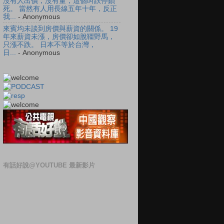
沒有人出價，沒有量，這個叫跌停鎖
死。 當然有人用長線五年十年，反正
我...
- Anonymous
來賓均未談到房價與薪資的關係。 19
年來薪資未漲，房價卻如脫韁野馬，
只漲不跌。 日本不等於台灣，
日...
- Anonymous
有話好說@YOUTUBE 最新影片