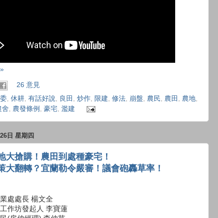
»
26 意見
委
,
休耕
,
有話好說
,
良田
,
炒作
,
限建
,
修法
,
崩盤
,
農民
,
農田
,
農地
,
農舍
,
農發條例
,
豪宅
,
濫建
月26日 星期四
地大搶購！農田到處種豪宅！
策大翻轉？宜蘭勒令嚴審！議會砲轟草率！
業處處長 楊文全
工作坊發起人 李寶蓮