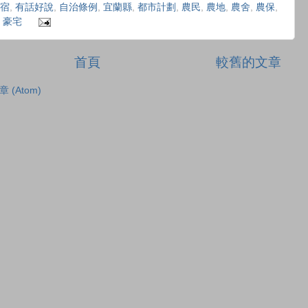
宿
,
有話好說
,
自治條例
,
宜蘭縣
,
都市計劃
,
農民
,
農地
,
農舍
,
農保
,
,
豪宅
首頁
較舊的文章
章 (Atom)