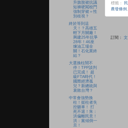
升旗脫裙抗議
標籤：
民
短褲硬闖校門
農發條例
強制穿裙＝性
別歧視？
終於等到這
天！？高雄五
輕下月關廠！
興建25年抗爭
訂閱：
文
28年！46座
煉油工場全
關！石化業終
結？
大選換柱鬧不
停！TPP談判
已完成！ 超
級FTA時代！
國際經濟孤
兒？新總統與
衰敗台灣？
中常會強勢換
柱！挺柱者失
控砸車！ 打
死不退！朱：
洪偏離民意！
洪：黨傾倒一
旦！