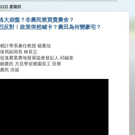
月11日 星期四
格大崩盤？非農民禁買賣農舍？
烈反對！政策突然喊卡？農田為何變豪宅？
都計學系兼任教授 楊重信
保局副局長 林長立
促進農業農地發展協會發起人 邱錫奎
鄉農民 月見學習農園長工 田菁
農民 洪箱