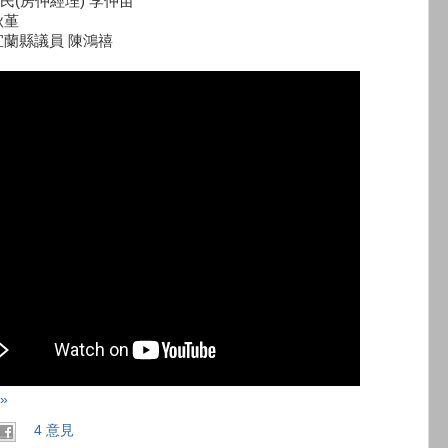
民(房仲經理) 李仲苗
秋堇
ut 宜蘭縣議員 陳鴻禧
»
4 意見