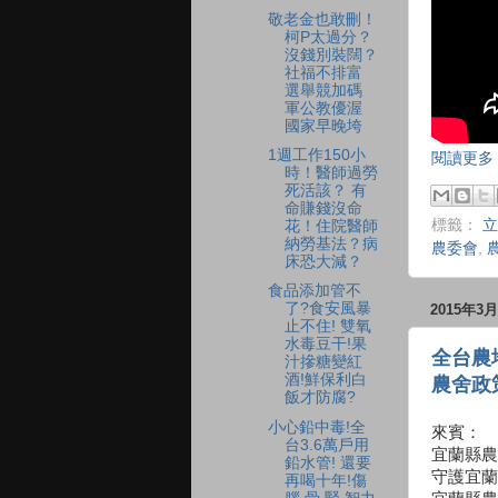
敬老金也敢刪！
柯P太過分？
沒錢別裝闊？
社福不排富
選舉競加碼
軍公教優渥
國家早晚垮
1週工作150小
閱讀更多 
時！醫師過勞
死活該？ 有
命賺錢沒命
標籤：
立
花！住院醫師
納勞基法？病
農委會
,
床恐大減？
食品添加管不
了?食安風暴
2015年3
止不住! 雙氧
水毒豆干!果
全台農
汁摻糖變紅
酒!鮮保利白
農舍政
飯才防腐?
小心鉛中毒!全
來賓：
台3.6萬戶用
宜蘭縣農
鉛水管! 還要
守護宜蘭
再喝十年!傷