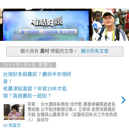
顯示具有
農村
標籤的文章。
顯示所有文章
2014年1月8日 星期三
台灣好多假農民？農保半年領終
身！
老農津貼濫發？年資15年才能
›
領？真假農民一起砍？
來賓： 台大農經系教授 徐世勳 農委會輔導處處長
曹紹徽 公平稅改聯盟召集人 王榮璋 苗栗灣寶農民
洪箱 宜蘭員山農業青年（宜蘭有田有米工作室負責
人） 吳佳玲
10 則留言: