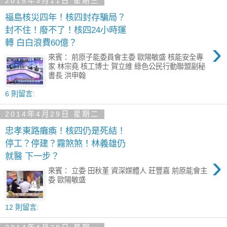
2015年3月11日 星期三
福島核災四年！核四封存騙局？
封不住！廢不了！核四24小時運
›
轉 白白浪費60億？
來賓： 前原子能委員會主委 歐陽敏盛 核能安全專
家 林宗堯 核工博士 賀立維 綠色公民行動聯盟副秘
書長 洪申翰
6 則留言:
2014年4月29日 星期二
忠孝東路癱瘓！核四仍是死結！
停工？停建？霧煞煞！林義雄仍
›
就醫 下一步？
來賓： 立委 田秋堇 資深媒體人 莊豐嘉 前原能會主
委 歐陽敏盛
12 則留言: