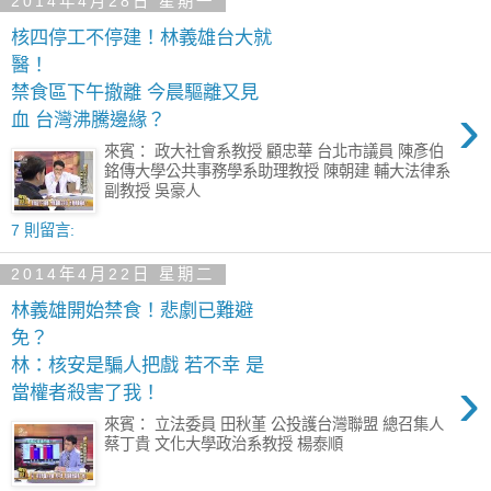
2014年4月28日 星期一
核四停工不停建！林義雄台大就
醫！
禁食區下午撤離 今晨驅離又見
›
血 台灣沸騰邊緣？
來賓： 政大社會系教授 顧忠華 台北市議員 陳彥伯
銘傳大學公共事務學系助理教授 陳朝建 輔大法律系
副教授 吳豪人
7 則留言:
2014年4月22日 星期二
林義雄開始禁食！悲劇已難避
免？
林：核安是騙人把戲 若不幸 是
›
當權者殺害了我！
來賓： 立法委員 田秋堇 公投護台灣聯盟 總召集人
蔡丁貴 文化大學政治系教授 楊泰順