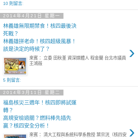
10 則留言:
2014年4月21日 星期一
林義雄無限期禁食！核四最後決
死戰？
林義雄拼老命！核四超級風暴！
›
該是決定的時候了？
來賓： 立委 田秋堇 資深媒體人 程金蘭 台北市議員
王鴻薇
5 則留言:
2014年3月11日 星期二
福島核災三週年！核四即將試運
轉？
高規安檢過關？燃料棒先插先
›
贏？核四安全分析！
來賓： 清大工程與系統科學系教授 葉宗洸（核四安