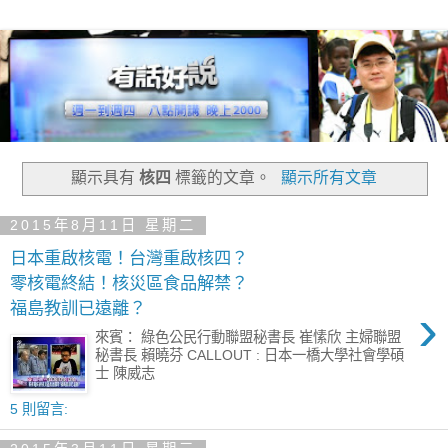
顯示具有
核四
標籤的文章。
顯示所有文章
2015年8月11日 星期二
日本重啟核電！台灣重啟核四？
零核電終結！核災區食品解禁？
›
福島教訓已遠離？
來賓： 綠色公民行動聯盟秘書長 崔愫欣 主婦聯盟
秘書長 賴曉芬 CALLOUT : 日本一橋大學社會學碩
士 陳威志
5 則留言: