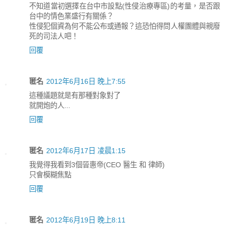
不知道當初選擇在台中市設點(性侵治療專區)的考量，是否跟
台中的情色業盛行有關係？
性侵犯個資為何不能公布或通報？這恐怕得問人權團體與親廢
死的司法人吧！
回覆
匿名
2012年6月16日 晚上7:55
這種議題就是有那種對象對了
就開炮的人...
回覆
匿名
2012年6月17日 凌晨1:15
我覺得我看到3個晉惠帝(CEO 醫生 和 律師)
只會模糊焦點
回覆
匿名
2012年6月19日 晚上8:11