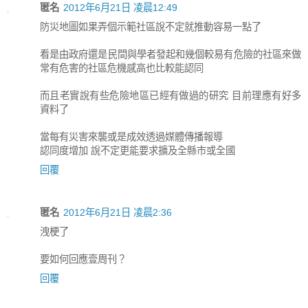
匿名
2012年6月21日 凌晨12:49
防災地圖如果弄個示範社區說不定就推動容易一點了
看是由政府還是民間與學者發起和幾個較易有危險的社區來做
常有危害的社區危機感高也比較能認同
而且老實說有些危險地區已經有做過的研究 目前理應有好多
資料了
當每有災害來襲或是成效透過媒體傳播報導
認同度增加 說不定更能要求擴及全縣市或全國
回覆
匿名
2012年6月21日 凌晨2:36
洩梗了
要如何回應壹周刊？
回覆