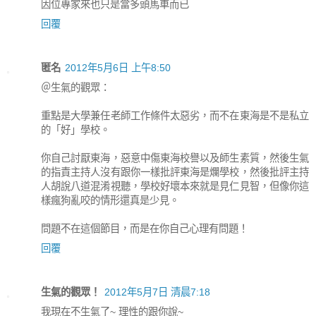
因位專家來也只是當多頭馬車而已
回覆
匿名
2012年5月6日 上午8:50
＠生氣的觀眾：
重點是大學兼任老師工作條件太惡劣，而不在東海是不是私立
的「好」學校。
你自己討厭東海，惡意中傷東海校譽以及師生素質，然後生氣
的指責主持人沒有跟你一樣批評東海是爛學校，然後批評主持
人胡說八道混淆視聽，學校好壞本來就是見仁見智，但像你這
樣瘋狗亂咬的情形還真是少見。
問題不在這個節目，而是在你自己心理有問題！
回覆
生氣的觀眾！
2012年5月7日 清晨7:18
我現在不生氣了~ 理性的跟你說~