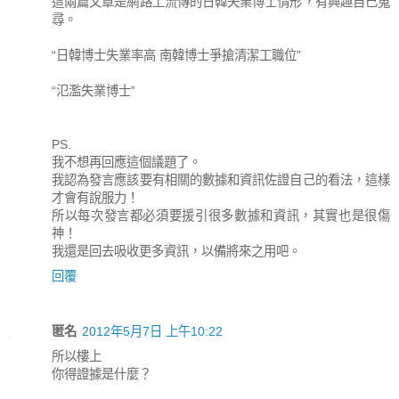
這兩篇文章是網路上流傳的日韓失業博士情形，有興趣自己蒐
尋。
“日韓博士失業率高 南韓博士爭搶清潔工職位”
“氾濫失業博士”
PS.
我不想再回應這個議題了。
我認為發言應該要有相關的數據和資訊佐證自己的看法，這樣
才會有說服力！
所以每次發言都必須要援引很多數據和資訊，其實也是很傷
神！
我還是回去吸收更多資訊，以備將來之用吧。
回覆
匿名
2012年5月7日 上午10:22
所以樓上
你得證據是什麼？