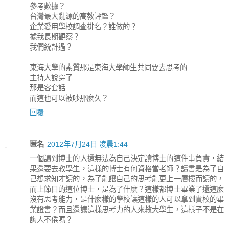
參考數據？
台灣最大亂源的高教評鑑？
企業愛用學校調查排名？誰做的？
據我長期觀察？
我們統計過？
東海大學的素質那是東海大學師生共同要去思考的
主持人說穿了
那是客套話
而這也可以被吵那麼久？
回覆
匿名
2012年7月24日 凌晨1:44
一個讀到博士的人還無法為自己決定讀博士的這件事負責，結
果還要去教學生，這樣的博士有何資格當老師？讀書是為了自
己想求知才讀的，為了能讓自己的思考能更上一層樓而讀的，
而上節目的這位博士，是為了什麼？這樣都博士畢業了還這麼
沒有思考能力，是什麼樣的學校讓這樣的人可以拿到貴校的畢
業證書？而且還讓這樣思考力的人來教大學生，這樣子不是在
誨人不倦嗎？