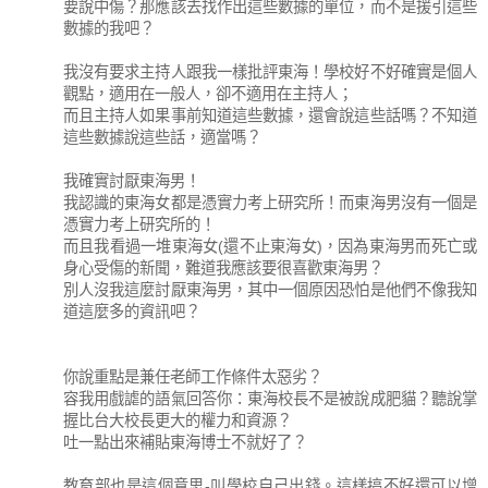
要說中傷？那應該去找作出這些數據的單位，而不是援引這些
數據的我吧？
我沒有要求主持人跟我一樣批評東海！學校好不好確實是個人
觀點，適用在一般人，卻不適用在主持人；
而且主持人如果事前知道這些數據，還會說這些話嗎？不知道
這些數據說這些話，適當嗎？
我確實討厭東海男！
我認識的東海女都是憑實力考上研究所！而東海男沒有一個是
憑實力考上研究所的！
而且我看過一堆東海女(還不止東海女)，因為東海男而死亡或
身心受傷的新聞，難道我應該要很喜歡東海男？
別人沒我這麼討厭東海男，其中一個原因恐怕是他們不像我知
道這麼多的資訊吧？
你說重點是兼任老師工作條件太惡劣？
容我用戲謔的語氣回答你：東海校長不是被說成肥貓？聽說掌
握比台大校長更大的權力和資源？
吐一點出來補貼東海博士不就好了？
教育部也是這個意思-叫學校自己出錢。這樣搞不好還可以增