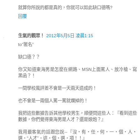
就算你所說的都是真的，你就可以如此缺口德嗎?
回覆
生氣的觀眾！
2012年5月5日 凌晨1:15
to“匿名”
缺口德？？
你又知道東海男是怎麼在網路、MSN上面罵人、放冷槍、寫
黑函？！
一間學校風評差不會是一天兩天造成的！
也不會是一兩個人罵一罵就爛掉的！
我把這些數據告訴其他學校男生，順便問這些人：『看到這些
數據，你們覺得東海男是人才？還是娘炮？』
我用最客氣的話跟您說--『沒‧有‧任‧何‧一‧個‧人‧
選‧“人才”‧這‧個‧選‧項！！』