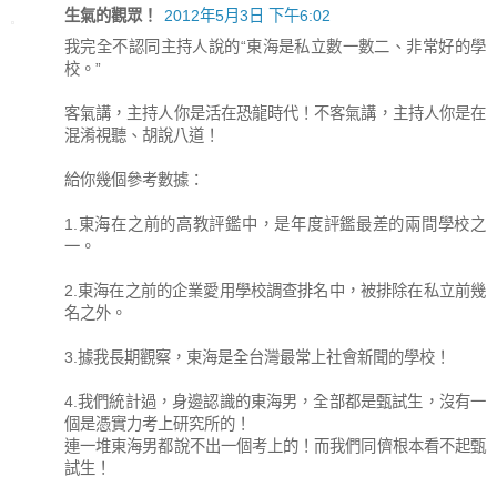
生氣的觀眾！
2012年5月3日 下午6:02
我完全不認同主持人說的“東海是私立數一數二、非常好的學
校。”
客氣講，主持人你是活在恐龍時代！不客氣講，主持人你是在
混淆視聽、胡說八道！
給你幾個參考數據：
1.東海在之前的高教評鑑中，是年度評鑑最差的兩間學校之
一。
2.東海在之前的企業愛用學校調查排名中，被排除在私立前幾
名之外。
3.據我長期觀察，東海是全台灣最常上社會新聞的學校！
4.我們統計過，身邊認識的東海男，全部都是甄試生，沒有一
個是憑實力考上研究所的！
連一堆東海男都說不出一個考上的！而我們同儕根本看不起甄
試生！