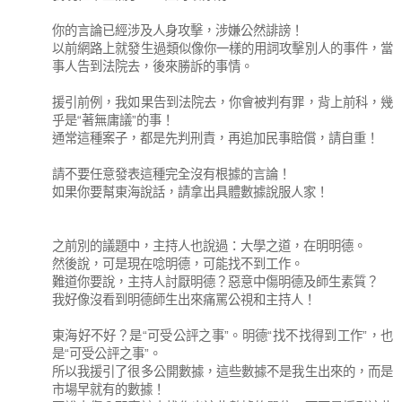
你的言論已經涉及人身攻擊，涉嫌公然誹謗！
以前網路上就發生過類似像你一樣的用詞攻擊別人的事件，當
事人告到法院去，後來勝訴的事情。
援引前例，我如果告到法院去，你會被判有罪，背上前科，幾
乎是“著無庸議”的事！
通常這種案子，都是先判刑責，再追加民事賠償，請自重！
請不要任意發表這種完全沒有根據的言論！
如果你要幫東海說話，請拿出具體數據說服人家！
之前別的議題中，主持人也說過：大學之道，在明明德。
然後說，可是現在唸明德，可能找不到工作。
難道你要說，主持人討厭明德？惡意中傷明德及師生素質？
我好像沒看到明德師生出來痛罵公視和主持人！
東海好不好？是“可受公評之事”。明德“找不找得到工作”，也
是“可受公評之事”。
所以我援引了很多公開數據，這些數據不是我生出來的，而是
市場早就有的數據！