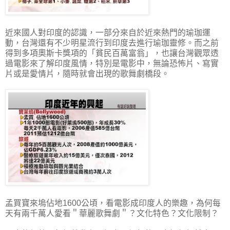
近來國人對印度的認識，一部分來自於近來熱門的瑜珈運
動，台灣還有不少明星流行到印度去進行瑜珈靈修。而之前
得到多項奧斯卡獎項的「貧民百萬富翁」，也讓台灣觀眾透
過電影來了解印度風情，特別是電影中，無論恐怖片、寫實
片或是愛情片，隨時就會出現的歌舞劇橋段。
孟買寶來塢佔地1600公頃，看電影成印度人的樂趣，為何每
天有兩千萬人愛看＂華麗歌舞劇＂？文化特色？文化限制？