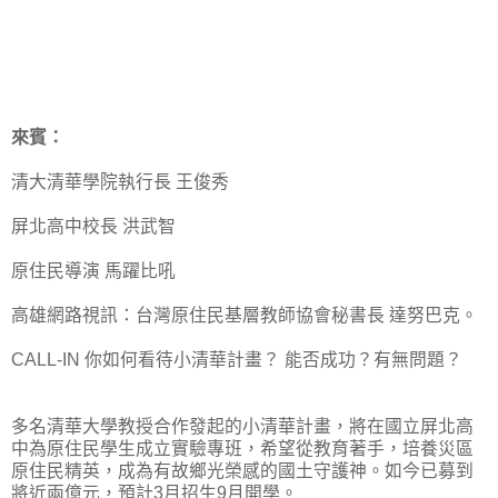
來賓：
清大清華學院執行長 王俊秀
屏北高中校長 洪武智
原住民導演 馬躍比吼
高雄網路視訊：台灣原住民基層教師協會秘書長 達努巴克。
CALL-IN 你如何看待小清華計畫？ 能否成功？有無問題？
多名清華大學教授合作發起的小清華計畫，將在國立屏北高
中為原住民學生成立實驗專班，希望從教育著手，培養災區
原住民精英，成為有故鄉光榮感的國土守護神。如今已募到
將近兩億元，預計3月招生9月開學。