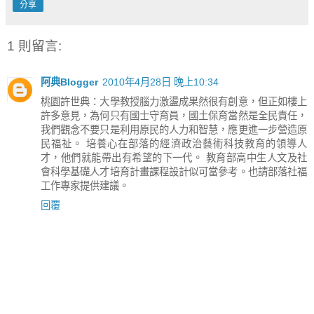
分享
1 則留言:
阿典Blogger
2010年4月28日 晚上10:34
桃園許世典：大學教授腦力激盪成果然很有創意，但正如樓上
許多意見，為何只有國士守育員，國土保育當然是全民責任，
我們觀念不要只是利用原民的人力和智慧，應更進一步營造原
民福祉。 培養心在部落的經濟政治藝術科技教育的領導人
才，他們就能帶出有希望的下一代。 教育部高中生人文及社
會科學基礎人才培育計畫課程設計似可當參考。也請部落社福
工作專家提供建議。
回覆