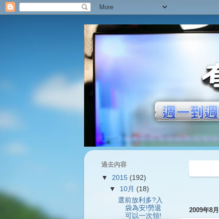
過去內容
過往內容
▼
2015
(192)
▼
10月
(18)
選前放利多?入
袋為安!勞退
2009年8
可以一次領!