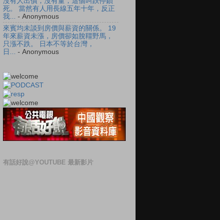
沒有人出價，沒有量，這個叫跌停鎖
死。 當然有人用長線五年十年，反正
我...
- Anonymous
來賓均未談到房價與薪資的關係。 19
年來薪資未漲，房價卻如脫韁野馬，
只漲不跌。 日本不等於台灣，
日...
- Anonymous
有話好說@YOUTUBE 最新影片