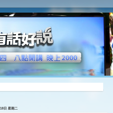
推薦
月18日 星期二