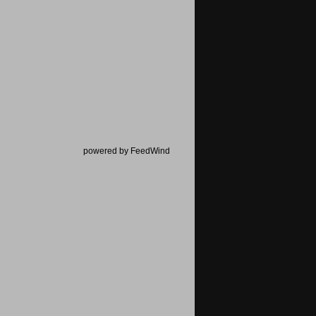
powered by FeedWind