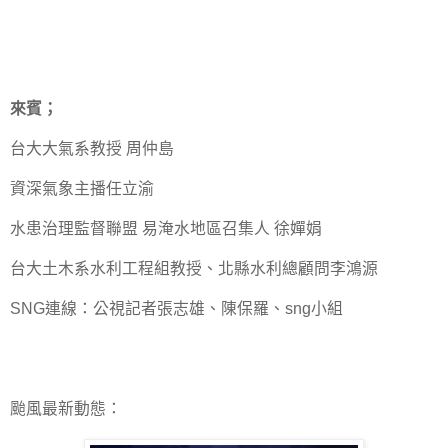
來賓；
台大大氣系教授 周仲島
資深氣象主播任立渝
水患治理監督聯盟 易淹水地區召集人 徐嬋娟
台大土木系水利工程組教授、北縣水利總顧問李鴻源
SNG連線：公視記者張志雄、陳保羅、sng小組
颱風最新動態：