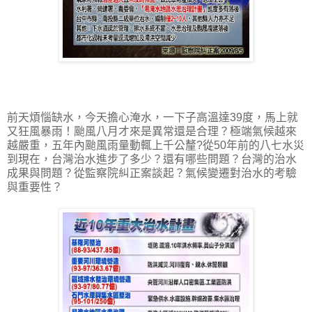
前天煩惱缺水，今天擔心淹水，一下子高溫達39度，馬上就
又狂風暴雨！颱風八月才來是異常還是合理？極端氣候越來
越嚴重，五年內颱風雨量動輒上千公釐?從50年前的八七水災
到現在，台灣治水進步了多少？還有哪些問題？台灣的治水
成果與問題？從監察院糾正案談起？氣候變遷對治水的考驗
與重要性？