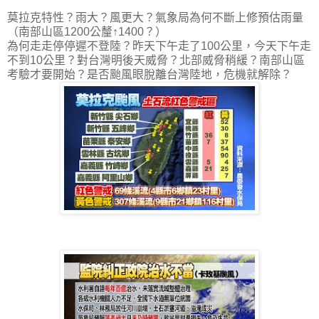
莫拉克特性？雨大？風更大？氣象局為何不斷上修預估雨量
（南部山區1200公釐↑1400？）
為何走走停停遲不登陸？昨天下午走了100公里，今天下午走
不到10公里？對台灣明後天威脅？北部威脅稍緩？南部山區
考驗才要開始？是否颱風眼脫離台灣陸地，危機就解除？