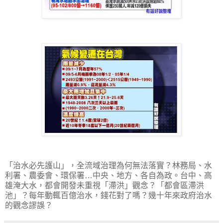
「治水必先護山」，全流域治理為何無法落實？林務局、水
利署、農委會、環保署…中央、地方、各自為政。台中、高
雄淹大水，都會開發未重視「滯洪」觀念？「都會區滯洪
池」？每年動輒百億治水，錢花對了嗎？幾十年來政府治水
的觀念謬誤？