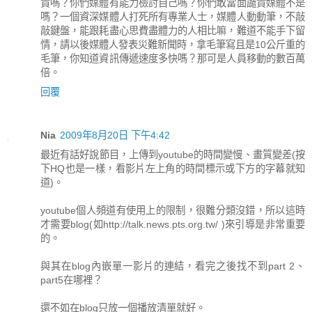
責嗎？你們媒體有能力檢討自己嗎？你們敢當面譴責媒體不是
嗎？一個資深媒體人打死所有專業人士，媒體人動動筆，不敲
敲鍵盤，能跟耗盡心思費盡體力的人相比嘛，難道不能手下留
情，請以後媒體人發表災難新聞時，拿毛筆寫且是10公斤重的
毛筆，你知道資訊傳遞速度多快嗎？那可是人員移動的數百萬
倍。
回覆
Nia
2009年8月20日 下午4:42
最近有話好說節目，上傳到youtube的時間變慢、畫質變差(按
下HQ也是一樣，看影片左上角的時間標示或下方的字幕就知
道)。
youtube個人頻道有使用上的限制，很難分類沒錯，所以這時
才需要blog(如http://talk.news.pts.org.tw/ )來引導是非常重要
的。
與其在blog內嵌單一影片的連結，看完之後找不到part 2、
part5在哪裡？
還不如在blog只放一個播放清單就好。