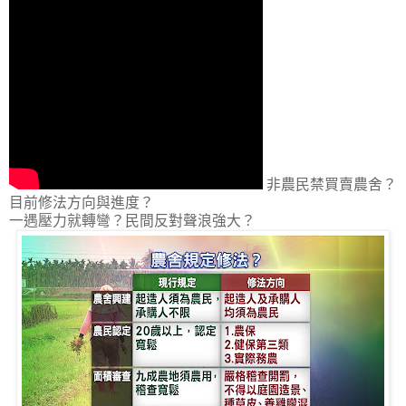
非農民禁買賣農舍？
目前修法方向與進度？
一遇壓力就轉彎？民間反對聲浪強大？