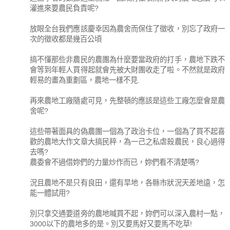
灌進來要農民負責呢?
放眼全台我們應該慶幸因為農舍而保住了徵收，別忘了政府一
次的徵收都是幾百公頃
搞不懂那些非農民的農團為什麼要當政府的打手，農地下跌不
會等到年輕人買得起就會先被大財團收走了啦。不然就是政府
輕易的畫為重劃區，農地一樣不見.
再來農地工廠隨處可見，先整頓的應該是這些工廠怎麼會是農
舍呢?
這些帶著面具的偽農團一個為了政治卡位，一個為了買不起喜
歡的農地大作文章大搞民粹，為一己之私虐殺農民，良心過得
去嗎?
農委會不過借妳們的力量炒作而已，妳們看不清楚嗎?
況且農地不是只有良田，還有旱地，各縣市狀況天差地遠，怎
能一體試用?
別只拿交通要道旁的農地喊買不起，妳們可以深入農村一點，
3000以下的農地多的是。別又要馬好又要馬不吃草!