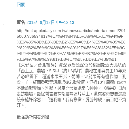
回覆
匿名
2015年6月12日 中午12:13
http://ent.appledaily.com.tw/enews/article/entertainment/201
50607/36594817/%E7%94%84%E5%A6%AE%E7%94%9F
%E6%85%8B%E8%BE%B2%E5%A0%B4%E5%AD%95%E8
%82%B2%E6%9C%89%E6%A9%9F%E6%A8%82%E5%9C
%92%E4%BF%9D%E8%A1%9B%E6%B7%A8%E5%9C%9F
%E5%97%86%E9%81%B8%E7%B8%BD%E7%B5%B1
【朱健弘╱台北報導】資深歌后甄妮位於桃園龍潭大北坑的
「西土瓦」農場，5.5甲（約1.6萬坪）農地在她與員工10年來
苦心經營下，種滿水果玉米、葡萄、火龍果等有機作物，孔
雀、羊、紅面番鴨等讓農場宛若動物園，但近10年周遭山坡地
不斷蓋起餐廳、別墅，過度開發讓她憂心忡忡，《蘋果》日前
走訪農場，甄妮誓言要捍衛農場這片淨土，還突發奇想要選總
統來鏟奸除惡：「選我嘛！我有擔當，肩膀夠硬，而且絕不貪
汙。」
最強動新聞看這裡