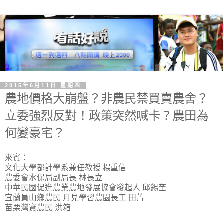
2015年6月11日 星期四
農地價格大崩盤？非農民禁買賣農舍？
立委強烈反對！政策突然喊卡？農田為
何變豪宅？
來賓：
文化大學都計學系兼任教授 楊重信
農委會水保局副局長 林長立
中華民國促進農業農地發展協會發起人 邱錫奎
宜蘭員山鄉農民 月見學習農園長工 田菁
苗栗灣寶農民 洪箱