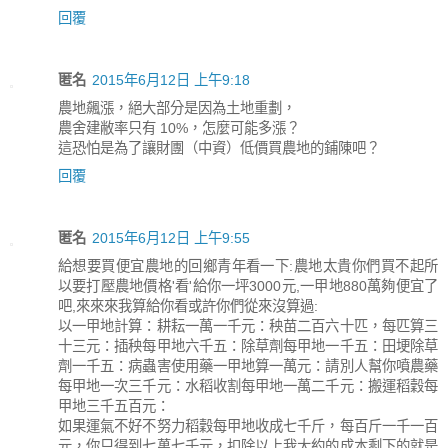
回覆
匿名
2015年6月12日 上午9:18
農地飆漲，絕大部分是因為土地重劃，
農舍建敝率只有 10%，怎麼可能多漲？
這恐怕是為了讓財團（中資）低價買農地的鋪陳吧？
回覆
匿名
2015年6月12日 上午9:55
給想要買便宜農地的回鄉青年看一下:農地太貴你們買不起所
以要打壓農地價格'看'給你一坪3000元,一甲地880萬夠便宜了
吧,來來來我算給你看或許你們從來沒算過:
以一甲地計算：耕耘一萬一千元：秧苗二百六十匹，每匹算三
十三元：插秧每甲地六千五：除草劑每甲地一千五：田埂除草
劑一千五：病蟲害使用藥一甲地算一萬元：請別人幫你噴農藥
每甲地一次三千元：水稻收割每甲地一萬二千元：搬運稻穀每
甲地三千五百元：
如果運氣不好不努力稻穀每甲地收成七千斤，每百斤一千一百
元，你只得到七萬七千元，扣除以上我大約的成本剩下的就是