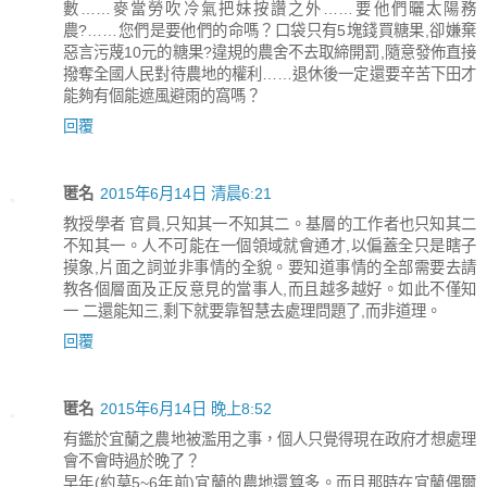
數……麥當勞吹冷氣把妹按讚之外……要他們曬太陽務
農?……您們是要他們的命嗎？口袋只有5塊錢買糖果,卻嫌棄
惡言污蔑10元的糖果?違規的農舍不去取締開罰,隨意發佈直接
撥奪全國人民對待農地的權利……退休後一定還要辛苦下田才
能夠有個能遮風避雨的窩嗎？
回覆
匿名
2015年6月14日 清晨6:21
教授學者 官員,只知其一不知其二。基層的工作者也只知其二
不知其一。人不可能在一個領域就會通才,以偏蓋全只是瞎子
摸象,片面之詞並非事情的全貌。要知道事情的全部需要去請
教各個層面及正反意見的當事人,而且越多越好。如此不僅知
一 二還能知三,剩下就要靠智慧去處理問題了,而非道理。
回覆
匿名
2015年6月14日 晚上8:52
有鑑於宜蘭之農地被濫用之事，個人只覺得現在政府才想處理
會不會時過於晚了？
早年(約莫5~6年前)宜蘭的農地還算多。而且那時在宜蘭偶爾