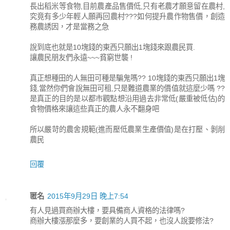
長出稻米等食物,目前農產品售價低,只有老農才願意留在農村,
究竟有多少年輕人願再回農村???如何提升農作物售價，創造
務農誘因，才是當務之急
說到底也就是10塊錢的東西只願出1塊錢來跟農民買.
讓農民朋友們永遠~~~貧窮世襲 !
真正想種田的人無田可種是騙鬼嗎?? 10塊錢的東西只願出1塊
錢,當然你們會說無田可租,只是難道農業的價值就這麼少嗎 ??
是真正的目的是以都市觀點想沿用過去非常低(嚴重被低估)的
食物價格來讓這些真正的農人永不翻身吧
所以嚴苛的農舍規範(進而壓低農業生產價值)是在打壓、剝削
農民
回覆
匿名
2015年9月29日 晚上7:54
有人見過買商辦大樓，要具備商人資格的法律嗎?
商辦大樓漲那麼多，要創業的人買不起，也沒人說要修法?