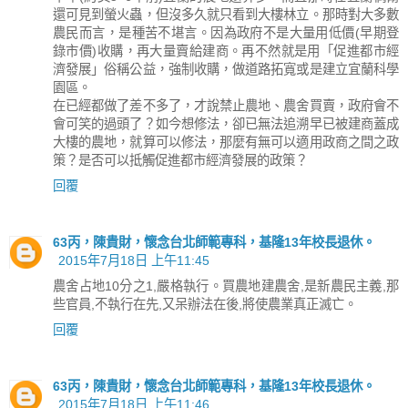
還可見到螢火蟲，但沒多久就只看到大樓林立。那時對大多數
農民而言，是種苦不堪言。因為政府不是大量用低價(早期登
錄市價)收購，再大量賣給建商。再不然就是用「促進都市經
濟發展」俗稱公益，強制收購，做道路拓寬或是建立宜蘭科學
園區。
在已經都做了差不多了，才說禁止農地、農舍買賣，政府會不
會可笑的過頭了？如今想修法，卻已無法追溯早已被建商蓋成
大樓的農地，就算可以修法，那麼有無可以適用政商之間之政
策？是否可以抵觸促進都市經濟發展的政策？
回覆
63丙，陳貴財，懷念台北師範專科，基隆13年校長退休。
2015年7月18日 上午11:45
農舍占地10分之1,嚴格執行。買農地建農舍,是新農民主義,那
些官員,不執行在先,又呆辦法在後,將使農業真正滅亡。
回覆
63丙，陳貴財，懷念台北師範專科，基隆13年校長退休。
2015年7月18日 上午11:46