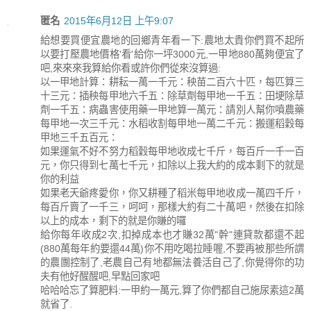
匿名
2015年6月12日 上午9:07
給想要買便宜農地的回鄉青年看一下:農地太貴你們買不起所
以要打壓農地價格'看'給你一坪3000元,一甲地880萬夠便宜了
吧,來來來我算給你看或許你們從來沒算過:
以一甲地計算：耕耘一萬一千元：秧苗二百六十匹，每匹算三
十三元：插秧每甲地六千五：除草劑每甲地一千五：田埂除草
劑一千五：病蟲害使用藥一甲地算一萬元：請別人幫你噴農藥
每甲地一次三千元：水稻收割每甲地一萬二千元：搬運稻穀每
甲地三千五百元：
如果運氣不好不努力稻穀每甲地收成七千斤，每百斤一千一百
元，你只得到七萬七千元，扣除以上我大約的成本剩下的就是
你的利益
如果老天爺疼愛你，你又耕種了稻米每甲地收成一萬四千斤，
每百斤賣了一千三，呵呵，那樣大約有二十萬吧，然後在扣除
以上的成本，剩下的就是你賺的囉
給你每年收成2次,扣掉成本也才賺32萬"幹"連貸款都還不起
(880萬每年約要還44萬)你不用吃喝拉睡喔,不要再被那些所謂
的農團控制了,老農自己有地都無法養活自己了,你覺得你的功
夫有他好醒醒吧,早點回家吧
哈哈哈忘了算肥料:一甲約一萬元,算了你們都自己施尿素這2萬
就省了.