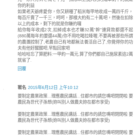
你的利益
如果老天爺疼愛你，你又耕種了稻米每甲地收成一萬四千斤，
每百斤賣了一千三，呵呵，那樣大約有二十萬吧，然後在扣除
以上的成本，剩下的就是你賺的囉
給你每年收成2次,扣掉成本也才賺32萬"幹"連貸款都還不起
(880萬每年約要還44萬)你不用吃喝拉睡喔,不要再被那些所謂
的農團控制了,老農自己有地都無法養活自己了,你覺得你的功
夫有他好醒醒吧,早點回家吧
哈哈哈忘了算肥料:一甲約一萬元,算了你們都自己施尿素這2萬
就省了.
回覆
匿名
2015年6月12日 上午10:12
要制定農業政策...理應農民講話...住都市的請您嘴吧閉閉啦 要
農民為世代子孫想(妳叫別人做農夫妳在都市享受)
要制定農業政策...理應農民講話...住都市的請您嘴吧閉閉啦 要
農民為世代子孫想(妳叫別人做農夫妳在都市享受)
要制定農業政策...理應農民講話...住都市的請您嘴吧閉閉啦 要