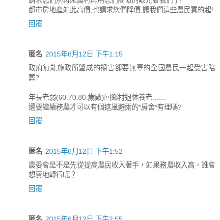
請求您們別再來農村再用您們高傲的眼光看我們了!
都市房地產如此高價,也請求您們降價,讓我們這些農民買的起!
回覆
匿名
2015年6月12日 下午1:15
政府無能施政所肇成的禍害卻要無辜的全國農民一起受害陪
葬?
年長老弱(60.70.80.歲數)回鄉村退休養老.......
還要繼續務農才可以有個遮風避雨的*房舍*有理嗎?
回覆
匿名
2015年6月12日 下午1:52
農委會是不是先從提高農民收入著手，如果務農收入高，誰會
想賣地轉行呢？
回覆
匿名
2015年6月12日 下午2:55