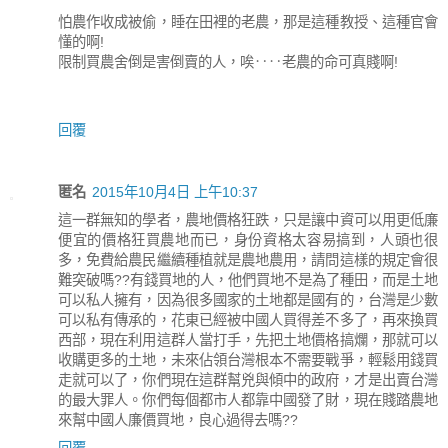
怕農作收成被偷，睡在田裡的老農，那是這種教授、這種官會
懂的啊!
限制買農舍倒是害倒賣的人，唉‥‥老農的命可真賤啊!
回覆
匿名
2015年10月4日 上午10:37
這一群無知的學者，農地價格狂跌，只是讓中資可以用更低廉
便宜的價格狂買農地而已，身份資格太容易搞到，人頭也很
多，免費給農民繼續種植就是農地農用，請問這樣的規定會很
難突破嗎??有錢買地的人，他們買地不是為了種田，而是土地
可以私人擁有，因為很多國家的土地都是國有的，台灣是少數
可以私有傳承的，花東已經被中國人買得差不多了，再來換買
西部，現在利用這群人當打手，先把土地價格搞爛，那就可以
收購更多的土地，未來佔領台灣根本不需要戰爭，輕鬆用錢買
走就可以了，你們現在這群幫兇與傾中的政府，才是出賣台灣
的最大罪人。你們每個都市人都靠中國發了財，現在賤踏農地
來幫中國人廉價買地，良心過得去嗎??
回覆