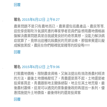
回覆
匿名
2015年6月12日 上午8:27
農業問題不是只有農地而已，農業還包括農產品、農民等等,
這些穿皮鞋吹冷氣讀死書的專家學者官員們妄想用農地價格崩
盤解決農業問題真是自我感覺良好的奇思異想，沒能力解決病
症就算了，竟想出這種坑殺農民的荒謬法條，那個來賓還比擬
成解放黑奴，農民在你們眼裡就是賤等的奴役嗎!!!!!!
回覆
匿名
2015年6月12日 上午9:06
打壓農地價格，限制農舍資格，又無法提出有效改善農村經濟
的方法，最後土地價格壓低了，青農還是買不起，土地還是被
投資客買走，青農跟新地主關係絕裂，地主任其土地荒廢，最
後農村蕭條，這是可以遇見的景象最後政府再提出一系列，優
惠措施提升土地價值，最後得利的還是投資客
回覆