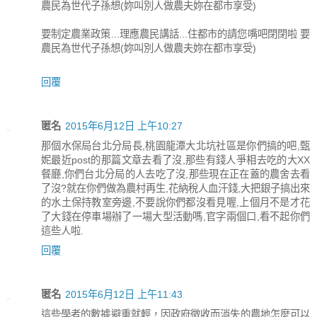
農民為世代子孫想(妳叫別人做農夫妳在都市享受)
要制定農業政策...理應農民講話...住都市的請您嘴吧閉閉啦 要
農民為世代子孫想(妳叫別人做農夫妳在都市享受)
回覆
匿名
2015年6月12日 上午10:27
那個水保局台北分局長,桃園龍潭大北坑社區是你們搞的吧,甄
妮最近post的那篇文章去看了沒,那些有錢人爭相去吃的大XX
餐廳,你們台北分局的人去吃了沒,那些現在正在蓋的農舍去看
了沒?就在你們做為農村再生,花納稅人血汗錢,大把銀子搞出來
的水土保持教室旁邊,不要說你們都沒看見喔,上個月不是才花
了大錢在停車場辦了一場大型活動嗎,官字兩個口,看不起你們
這些人啦.
回覆
匿名
2015年6月12日 上午11:43
這些學者的數據避重就輕，因政府徵收而消失的農地怎麼可以