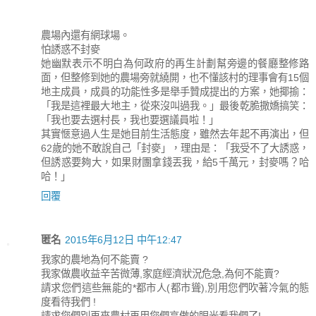
農場內還有網球場。
怕誘惑不封麥
她幽默表示不明白為何政府的再生計劃幫旁邊的餐廳整修路
面，但整修到她的農場旁就繞開，也不懂該村的理事會有15個
地主成員，成員的功能性多是舉手贊成提出的方案，她揶揄：
「我是這裡最大地主，從來沒叫過我。」最後乾脆撒嬌搞笑：
「我也要去選村長，我也要選議員啦！」
其實愜意過人生是她目前生活態度，雖然去年起不再演出，但
62歲的她不敢說自己「封麥」，理由是：「我受不了大誘惑，
但誘惑要夠大，如果財團拿錢丟我，給5千萬元，封麥嗎？哈
哈！」
回覆
匿名
2015年6月12日 中午12:47
我家的農地為何不能賣 ?
我家做農收益辛苦微薄,家庭經濟狀況危急,為何不能賣?
請求您們這些無能的*都市人(都市聳),別用您們吹著冷氣的態
度看待我們 !