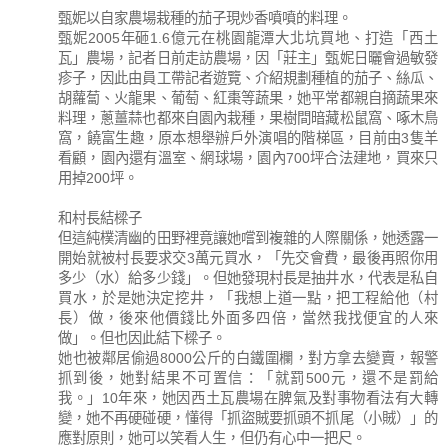
甄妮以自家農場栽種的茄子現炒香噴噴的料理。
甄妮2005年砸1.6億元在桃園龍潭大北坑買地、打造「西土
瓦」農場，記者日前走訪農場，因「莊主」甄妮日曬會過敏發
疹子，因此由員工帶記者遊覽、介紹規劃種植的茄子、絲瓜、
胡蘿蔔、火龍果、葡萄、紅棗等蔬果，她平常都親自摘蔬果來
料理，蔥薑蒜也都來自園內栽種，果樹間暗藏松鼠窩、啄木鳥
窩，饒富生趣，原本想舉辦戶外演唱的階梯區，目前由3隻羊
看顧，園內還有溫室、網球場，園內700坪合法建地，買來只
用掉200坪。
和村長結樑子
但這純樸清幽的田野裡竟讓她嚐到複雜的人際關係，她透露一
開始就被村長要求交3萬元買水，「先交會費，最後再照你用
多少（水）給多少錢」。但她發現村長是抽井水，代表是私自
買水，於是她決定挖井，「我想上道一點，把工程給他（村
長）做，後來他價錢比外面多四倍，當然我找便宜的人來
做」。但也因此結下樑子。
她也被鄰居偷過8000公斤的白鐵圍欄，對方拿去變賣，報警
抓到後，她對結果不可置信：「就罰500元，還不是罰給
我。」10年來，她因西土瓦農場在脾氣及對事物看法有大轉
變，她不再硬碰硬，懂得「抓盜賊要抓頭不抓尾（小賊）」的
應對原則，她可以笑看人生，但仍有心中一把尺。