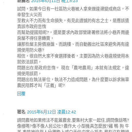
新農名
2015年6月11日 晚上8:23
試問，如果今日有一社區防火巷被人拿來做違建變成商店，不
幸發生火災而
至救火不力而有生命損失，有見此遺憾的有志之士，是應該遣
責該市政府怠惰
而幫助提國賠呢?，還是要求內政部營建署修法將小巷弄周邊
房屋不得任意轉賣，
讓那些屋主房價崩盤、而跳樓、而自動搬出社區來避免再有違
規使用防火巷?
相信，很自然大家不會選擇後者，主要因為防火巷違規使用本
就依法該罰，
問題出在是政府怠惰。 現在「農地農用」本就有法規定，違
規使用該罰，
問題出在執法單位，執法不力造成問題，為什麼要以訴求無辜
農民陪葬才叫「正義」呢?
回覆
匿名
2015年6月12日 凌晨12:42
請問農地如果修法不能蓋農舍,要集村大家一起住,請問像話嗎?
像樣嗎?像不像人民公社?農作大 小型機具怎麼放?雞 鴨 狗 牛