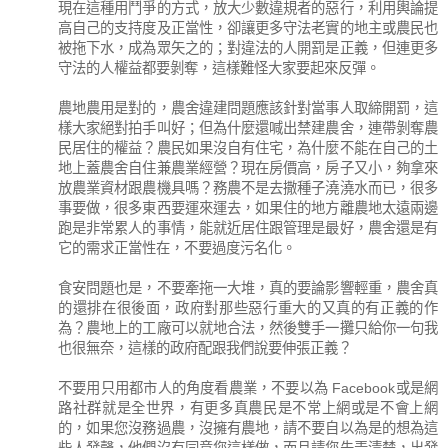
現在這種用鬥爭的方式，放大少數違規者的惡行，利用輿論提
高自己的支持度及正當性，卻讓更多守法老實的地主或農民也
被拖下水，成為眾矢之的；對違法的人開罰是正義，但連更多
守法的人權益都要剝奪，這樣難怪大家要起來反彈。
農地農用是對的，農舍違建問題應該針對當事人取締開罰，這
樣大家絕對拍手叫好；但為什麼還喊出禁建農舍，連帶剝奪農
民居住的權益？農民如果沒自有住宅，為什麼不能在自己的土
地上蓋農舍自住兼農業經營？現在房價高，房子又小，夠拿來
放農業資材跟農機具嗎？務農不是去撒種子澆澆水而已，很多
事要做，很多東西要運來運去，如果住的地方離農地太遠兩邊
跑是非常累人的事情，能就近居住跟管理是最好，農舍還是有
它的需求正當性在，不要過度污名化。
食安問題也是，不要牽拖一大堆，真的要論影響輕重，農舍真
的還排在很後面，政府對那些惡行重大的又真的有正義的作
為？農地上的工廠可以就地合法，然後雙手一攤只給你一句我
也很無奈，這樣的政府配跟我們說要伸張正義？
不要用只用都市人的角度看農業，不要以為 Facebook或是網
路社群就是全世界，有更多真農民是不常上網或是不會上網
的，如果您沒務過農，沒擁有農地，請不要自以為是的想為這
些人發聲，他們沒有同意您這樣做，而且請您先弄清楚，出發