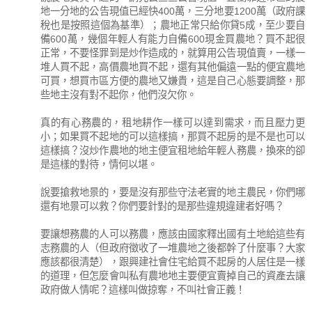
地一分地的公告現值已經快400萬，三分地要1200萬（政府課
稅也是按照這個為基準）；農地正常只給你貸5成，至少要自
備600萬，幾個年輕人有能力自備600現金買農地？買不起很
正常，不要怪罪到是炒作造成的，就算用公告現值賣，一樣一
堆人買不起，高價農地買不起，還有其他偏遠一點的便宜農地
可買，想買市區方便的農地又嫌貴，這是自己心態要調整，那
些地主沒有對不起你，他們沒欠你。
真的有心務農的，租地耕作一樣可以達到需求，而且壓力更
小；如果買不起地的可以這樣搞，那買不起房的是不是也可以
這樣搞？沒炒作農地的地主便宜租地給年輕人務農，換來的卻
是這樣的對待，情何以堪。
說要搶救地景的，要是沒有那些守法老實的地主農民，你們哪
還有地景可以救？你們要針對的是那些違規違建者好嗎？
要讓想務農的人可以務農，應該由國家釋出國有土地給這些有
志務農的人（但政府徵收了一堆農地之後都幹了什麼事？大家
應該都很清楚），跟興建社會住宅給買不起房的人居住是一樣
的道理，但怎麼會叫私有農地地主要便宜賣掉自己的資產去讓
政府做人情呢？這樣叫做掠奪，不叫社會正義！