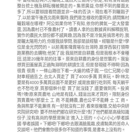
羊 畜牲被迫與人分離晚上或白天任由宵小抓走,君有沒有聽過
整台挖土機及耕耘機被開走的。集思廣益,你想不到的層面太
多了,所以要辯證看問題並非一味的否決。現在看不到曬穀子
了,以前當午後西北雨來襲時,我們是怎樣收的要死的,請問集村
曬穀場在哪裡? 阿公如果你地下有知,依你的脾氣一定大發雷
霆,因為農村已不像農村了。讀書人拿的出數據資料解釋說明,
實作的農民大部份都不感興趣,因為我不是冷氣房搞思考的,我
是曬太陽用力的,你跟我談學問,我卻是談經驗。經驗是什麼?學
位是金光閃閃的。以前萬客隆賣場在台灣時,跟穿西裝打領帶
跑業務的去購物,他笑了說:我居然是自耕農,但是我根本不會種
田,這是20幾年前的往事。原來自耕農的身份是世襲的。我妄
想買田蓋屋真正過陶淵明的耕讀生活,但是發現碰不得啊!因為
很貴 很貴。一條山路往下看一大遍的橘子園,一位仁兄開小發
財車經過告之,台北人買走了 買了4000多萬 買來玩。幹!林北
要是有4000多萬買店面不是更好,或是放銀行吃到死 每天躺平
也不愁吃穿,買那個幹什麼 買了就沒錢了,還要做到死。投資
嗎?噢!原來買農地 山地是有錢人,錢溢出來才買的。限制身份
買賣農地?那麼士 工 商 不能轉農,農也公平不能轉 士 工 商。
魚與熊掌不能兼得,有一好就沒有二好,看來很複雜,交給中央研
究院研究吧! 要不然他們都在研究什麼?對了他們都是高級知識
份子,沒有高尚的學歷是無法ˋ進入上班的。小心!小心!學者誤
國 學者誤國。下鄉吧!下鄉吧!去跟滿臉風霜,皮膚黝黑的苦命人
交談吧。他們會教你很多你不知道的事情,是書本上沒有的。