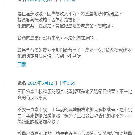
農民氣急敗壞，因為想收入不好，希望農地炒作換現金。
投資客氣急敗壞，因為財路被斷。
他們的共同點都是，希望把農地變成農舍、變成錢。
台灣的農業有沒有未來，不是他們在意的...
如果全台灣的農地全部開放蓋房子，農地一夕之間都變成建地
他們肯定身價百倍開心到睡不著呀
回覆
匿名
2015年6月12日 下午3:59
節目會拿比較誇張的照片或數據落差來製造節目效果，不一定
真的有反映事實
不要一直拿十幾二十年前的農地價格來加大價格落差，這十幾
二十年來物價跟房價漲了多少？土地公告現值也調漲不少，不
然怎麼課稅增加稅收？
說農地貴買不起的，請先去查查公告現值，宜蘭靠近市區的農