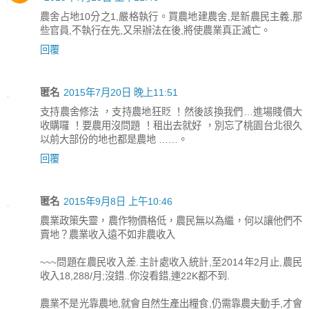
農舍占地10分之1,嚴格執行。買農地建農舍,是新農民主義,那
些官員,不執行在先,又呆辦法在後,將使農業真正滅亡。
回覆
匿名
2015年7月20日 晚上11:51
支持農舍修法 ，支持農地狂貶 ！然後該換我們…進場賤價大
收購囉 ！要農用沒問題 ！租出去就好 ，別忘了桃園台北很久
以前大部份的地也都是農地 ……。
回覆
匿名
2015年9月8日 上午10:46
農業政策失靈，農作物價格低，農民無以為繼，何以讓他們不
賣地？農業收入遠不如非農收入
~~~問題在農民收入差.主計處收入統計,至2014年2月止,農民
收入18,288/月;沒錯..你沒看錯,連22K都不到.
農業不是光靠農地,就會自然生產出糧食,仍需靠農夫動手,才會