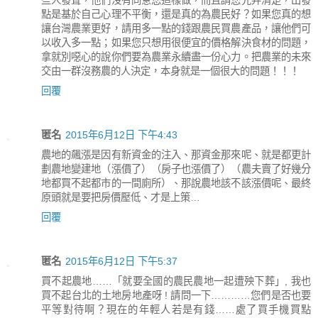
點是基於自己心理不平衡，還是真的為農民好？如果您真的想
讓台灣農業更好，請用多一點的錢跟農民買農產品，讓他們可
以收入多一點；如果您只想用很便宜的價格解決食材的問題，
拿就別噁心的說你們要為農業永續盡一份心力。把農業的未來
交由一群沒務農的人決定，本身就是一個很大的問題！！！
回覆
匿名
2015年6月12日 下午4:43
農地的飆漲是因有新資金的注入、那資金那來呢、就是都更計
劃農地變建地（漲價了）（房子也漲價了）（農夫賣了好幾分
地都買不起都市的一間廁所）、那說農地該不該漲價呢、最終
原頭就是要把房價壓低、才是上策…
回覆
匿名
2015年6月12日 下午5:37
買不起農地……「就要全國的農民農地一起遭殃下葬」, 我也
買不起台北的土地房地產呀 ! 請問一下…………您們是否也要
平等對待啊？現在的年輕人若是有錢……處了買手機買點