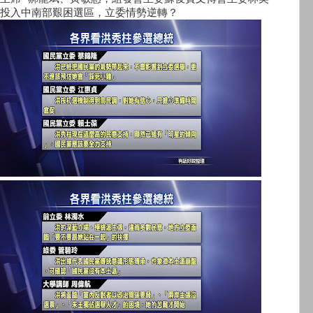
投入中南部艱困選區，立委情勢逆轉？