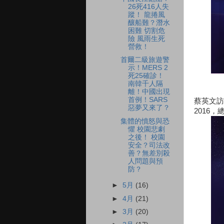
26死416人失
蹤！ 龍捲風
釀船難？潛水
困難 切割危
險 風雨生死
營救！
首爾二級旅遊警
示！MERS 2
死25確診！
南韓千人隔
離！中國出現
首例！SARS
蔡英文訪
惡夢又來了？
2016
集體的憤怒與恐
懼 校園悲劇
之後！ 校園
安全？司法改
善？無差別殺
人問題與預
防？
►
5月
(16)
►
4月
(21)
►
3月
(20)