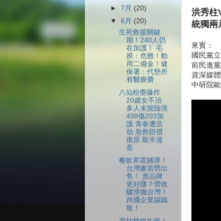
►
7月
(20)
洪秀柱V
▼
6月
(20)
統獨兩
生死救援關鍵
期！240人仍
來賓：
在加護！ 毛
國民黨立
揆：危難！動
用二備金！健
前民進黨
保署：代墊所
資深媒體
有醫療費
中研院歐
八仙粉塵爆炸
20歲女不治
多人未脫險境
498傷203加
護 青春遭浩
劫 急救賠償
復原 艱辛漫
長
餐飲界震撼彈！
台灣麥當勞出
售！ 賣品牌
更好賺？營收
驟滑撤台灣！
跨國企業踢鐵
板！