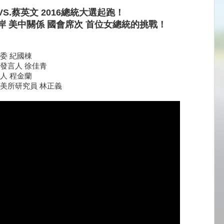
S.蔡英文 2016總統大選起跑！
岸 美中關係 國會席次 首位女總統的挑戰！
委 紀國棟
發言人 徐佳青
人 程金蘭
美所研究員 林正義