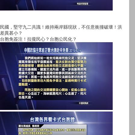
民國，堅守九二共識！維持兩岸縣現狀，不任意衝撞破壞！洪
差異甚小？
台胞免簽注！拉攏民心？台胞公民化？