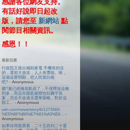
感謝各位網友支持。
有話好說即日起改
版，請您至
新網站
點
閱節目相關資訊。
感恩！！
最新回應
行政院又推出補助家電 手機有的沒
的，選前大放送，人人有獎啦。唉，
這個這麼明顯，把人民當白痴
吧?
- Anonymous
國?黨已經徹底動員了，不僅釋放這種
利多，而且在親藍媒體也狂轟宇昌
案，完全不改過去選舉策略。對於這
類工...
- Anonymous
udn.com/news/story/6/1273560-
%E5%8F%B0%E7%81%A3%E6...
-
Anonymous
如果你用股票看，二十五跌到二十還