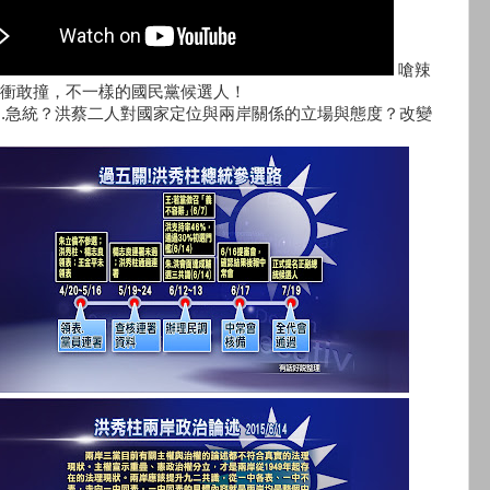
嗆辣
衝敢撞，不一樣的國民黨候選人！
s.急統？洪蔡二人對國家定位與兩岸關係的立場與態度？改變