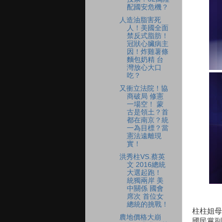
配國安危機？
人造油脂害死
人！美國全面
禁反式脂肪！
冠狀心臟病主
因！炸雞薯條
麵包奶精 台
灣放心大口
吃？
又衝立法院！協
商破局 修憲
一場空！ 蒙
古是領土？首
都在南京？統
一為目標？當
憲法遠離現
實！
洪秀柱VS.蔡英
文 2016總統
大選起跑！
統獨兩岸 美
中關係 國會
席次 首位女
總統的挑戰！
柱柱姐母
農地價格大崩
國民黨副