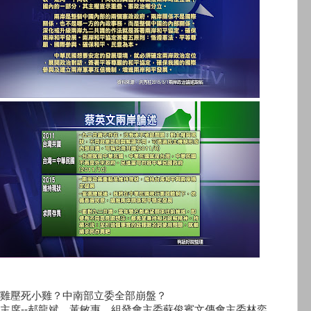
雞壓死小雞？中南部立委全部崩盤？
主席--郝龍斌、黃敏惠，組發會主委蘇俊賓文傳會主委林奕