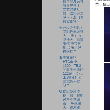
盤？非農民禁
華，傳出
買賣農舍？
立委強烈反
對！政策突然
喊卡？農田為
何變豪宅？
全台垃圾大戰！
雲彰投無處可
去！ 堆如山
臭沖天！高市
漲價 中市抗
拒 垃圾只好
擺家裡？
股王落難記！
HTC重挫
1300→75.3
的教訓一張賠
122萬！從代
工到品牌 宏
達電為何挫
敗？
監院約談賴清
德！賴：捍衛
民主不進議
會！ 爭議擴
大！違憲違