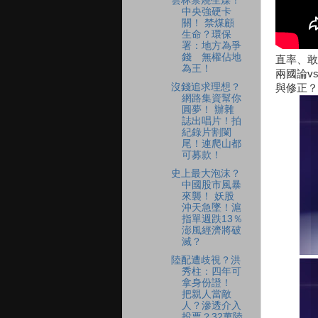
雲林禁燒生煤！
中央強硬卡
關！ 禁煤顧
生命？環保
署：地方為爭
錢 無權佔地
直率、敢
為王！
兩國論v
沒錢追求理想？
與修正？
網路集資幫你
圓夢！ 辦雜
誌出唱片！拍
紀錄片割闌
尾！連爬山都
可募款！
史上最大泡沫？
中國股市風暴
來襲！ 妖股
沖天急墜！滬
指單週跌13％
澎風經濟將破
滅？
陸配遭歧視？洪
秀柱：四年可
拿身份證！
把親人當敵
人？滲透介入
投票？32萬陸