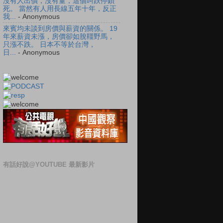
沒有人出價，沒有量，這個叫跌停鎖
死。 當然有人用長線五年十年，反正
我...
- Anonymous
來賓均未談到房價與薪資的關係。 19
年來薪資未漲，房價卻如脫韁野馬，
只漲不跌。 日本不等於台灣，
日...
- Anonymous
有話好說@YOUTUBE 最新影片