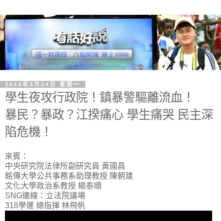
2014年3月24日 星期一
學生夜攻行政院！鎮暴警驅離流血！
暴民？暴政？江揆痛心 學生痛哭 民主深
陷危機！
來賓：
中央研究院法律所副研究員 黃國昌
銘傳大學公共事務系助理教授 陳朝建
文化大學政治系教授 楊泰順
SNG連線：立法院議場
318學運 總指揮 林飛帆