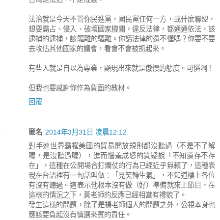
法治就是今天不管你民進黨，國民黨任何一方，或什麼聯盟，
想要霸占、侵入、破壞國家機關，違反法律，都通通依法，該
逮捕的逮捕，該驅離的驅離。你讀法律的還不懂嗎？你要不要
去攻佔其他國家的議會，看會不會被抓起來。
有些人就是自以為專業，顯現出來就是傲慢的態度。可憐啊！
但我也要感謝你作為負面的教材。
回覆
匿名
2014年3月31日 凌晨12:12
對手連世界霸權美國的貿易開放規則都沒聽過（不是不了解
喔，是沒聽過喔），進而惱羞成怒的質疑說「不知道存不存
在」，這種在公開場合打爛仗的行為已經近乎無賴了，這種表
現在台語裡有一句話叫做：「見笑轉生氣」，不知道樓上各位
有沒有聽過。這表示他根本沒有做（好）準備就來上節目，在
這樣的情況之下，黃老師的反應已經相當有禮貌了。
發生這樣的問題，除了是楊老師個人的問題之外，公視本身也
應該要負起沒有慎選來賓的責任。