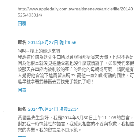
http://www.appledaily.com.tw/realtimenews/article/life/20140
525/403914/
回覆
匿名
2014年5月27日 晚上9:56
呵呵~ 樓上的你少來吧
我想這位陳為廷先生知所以會說得那麼寬宏大量，也只不過是
因為他根本就沒見過他父親也沒什麼感情罷了，如果我們來假
設那天在車廂內被刺殺的死亡的是他的母親或阿麼... 請問還有
人覺得他會流下這篇留言嗎?? 觀他一直如此衝動的個性，可
能早就拿著武器衝去要找兇手報仇了吧！
回覆
匿名
2014年6月14日 凌晨12:34
黃國昌先生您好，我是2014年3月30日上午11：08的留言，
對於我一時情緒性的語言，我感到相當的不妥與抱歉，我相信
您的專業。我的留言是不良示範。