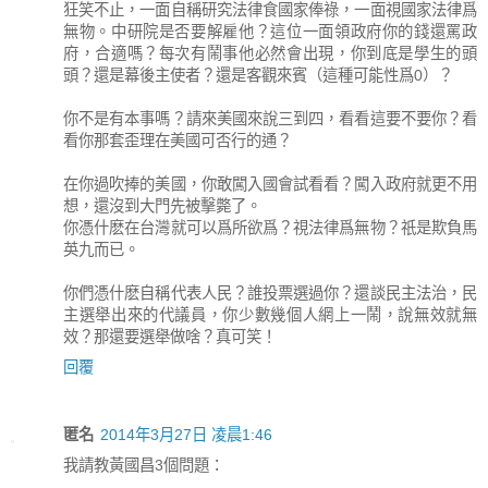
狂笑不止，一面自稱研究法律食國家俸祿，一面視國家法律爲
無物。中研院是否要解雇他？這位一面領政府你的錢還罵政
府，合適嗎？每次有鬧事他必然會出現，你到底是學生的頭
頭？還是幕後主使者？還是客觀來賓（這種可能性爲0）？
你不是有本事嗎？請來美國來說三到四，看看這要不要你？看
看你那套歪理在美國可否行的通？
在你過吹捧的美國，你敢闖入國會試看看？闖入政府就更不用
想，還沒到大門先被擊斃了。
你憑什麽在台灣就可以爲所欲爲？視法律爲無物？祇是欺負馬
英九而已。
你們憑什麽自稱代表人民？誰投票選過你？還談民主法治，民
主選舉出來的代議員，你少數幾個人網上一鬧，說無效就無
效？那還要選舉做啥？真可笑！
回覆
匿名
2014年3月27日 凌晨1:46
我請教黃國昌3個問題：