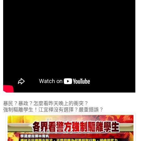
暴民？暴政？怎麼看昨天晚上的衝突？
強制驅離學生！江宜樺沒有選擇？嚴重錯誤？