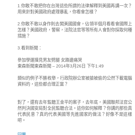
1.你敢不敢把你在台灣這些所謂的法律解釋到美國再講一次？
用來針對美國政府處理暴亂，你看會怎樣？
2.你敢不敢以身作則去闖美國國會，佔領半個月看看會國際上
怎樣？美國政府，警察，法院法官等等所有人會對你採取何種
措施？
3.看到新聞：
參加學運撞見男友劈腿 女路邊痛哭
東森新聞東森新聞 – 2014年3月26日 下午1:49
類似的例子不勝枚舉，行政院辦公室被搶被偷的公然下載電腦
資料的，這些都合理正當？
對了，還有去年監聽王金平的案子，去年底，美國聯邦法官公
然判決國安局對全民監聽合法。這你如何解釋？你講的那些真
代表民意？真的代表美國等先進國家的做法？好像不是這樣
吧。
回覆