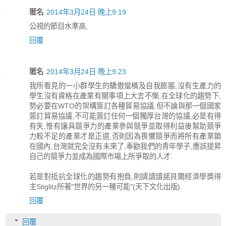
匿名
2014年3月24日 晚上9:19
公視的節目水準高,
回覆
匿名
2014年3月24日 晚上9:23
我所看見的一小群學生的驕傲蠻橫及自我膨脹,沒有生產力的
學生沒有資格在產業有關事項上大言不慚,在全球化的趨勢下,
勢必要在WTO的架構簽訂各種貿易協議,但不論與那一個國家
簽訂貿易協議,不可能簽訂任何一個獨厚台灣的協議,必是有得
有失,惟有讓具競爭力的產業參與競爭並取得利益後幫助競爭
力較不足的產業才是正道,否則因為畏懼競爭而將所有產業鎖
在國內,台灣就完全沒有未來了,奉勸我們的青年學子,應該提昇
自己的競爭力並成為國際市場上所爭取的人才.
若是對抵抗全球化的趨勢有抱負,則請讀讀諾貝爾經濟學獎得
主Stiglitz所著"世界的另一種可能"(天下文化出版).
回覆
回覆