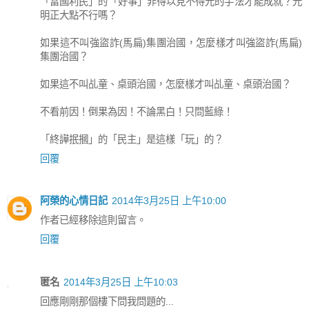
「富國利民」的「好事」非得以見不得光的手法才能成就？光
明正大點不行嗎？
如果這不叫強盜詐(馬扁)集團治國，怎麼樣才叫強盜詐(馬扁)
集團治國？
如果這不叫乩童、桌頭治國，怎麼樣才叫乩童、桌頭治國？
不看前因！倒果為因！不論黑白！只問藍綠！
「終譁抿摑」的「民主」是這樣「玩」的？
回覆
阿榮的心情日記
2014年3月25日 上午10:00
作者已經移除這則留言。
回覆
匿名
2014年3月25日 上午10:03
回應剛剛那個樓下問我問題的...