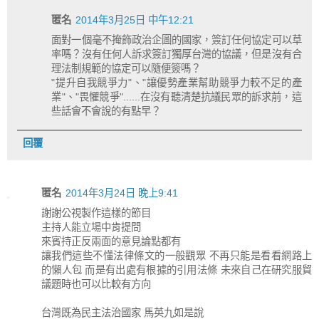
匿名
2014年3月25日 中午12:21
面對一個毫不掩飾政治企圖的國家，簽訂任何協定可以草
率嗎？沒有任何人訴求簽訂獨厚台灣的協議，但是沒有合
理法制規範的協定可以隨便簽嗎？
"提升自我競爭力"、"讓優勢產業幫助競爭力較不足的產
業"、"畏懼競爭"......在沒有聽清楚抗議民眾的訴求前，這
些話會不會說的有點早？
回覆
匿名
2014年3月24日 晚上9:41
謝謝公視製作這樣的節目
主持人能立場中肯提問
來賓持正反兩面的意見論點都有
讓我們這些不懂法律條文的一般觀眾 不再只能是看看網路上
的懶人包 而是有出處有根據的引用法條 未來自己在研究服貿
議題時也可以比較有方向
台灣既為民主法治國家 馬英九如是說