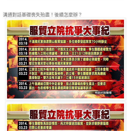
溝通對話基礎喪失殆盡！後續怎麼辦？