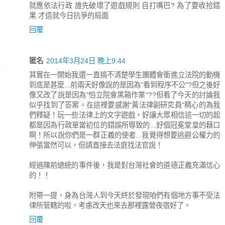
就應依法行政 誰先破壞了遊戲規則 自打嘴巴? 為了要收拾錯
果 才造就今日抗爭的局面
回覆
匿名
2014年3月24日 晚上9:44
其實在一開始我還一直搞不清楚學生團體會衝進立法院的動機
到底是甚麼...前兩天好像說的是因為"看到程序不公"?但之後好
像又改了說是因為"怕立院會黑箱作業"??但看了今天的討論我
似乎找到了答案。在這裡要感謝"黃法律副研究員"精心的為我
們釋疑！玩一些法律上的文字遊戲，好讓大眾相信這一切的起
都是因為行政單當初位的錯誤所導致的...好個冠冕堂皇的藉口
啊！所以說你們是一群正義的使者...我覺得想要逃避公權力的
伸張當然可以，但請直接去法庭找法官說！
經過陳前總統的事件後，我是對台灣社會的道德正義充滿信心
的！！
附帶一提，身為台灣人到今天終於發現咱們有個地方事不受法
律所管轄的啦，考慮改天也來去那裡露營夜宿好了。
回覆