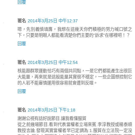
回覆
匿名
2014年3月25日 中午12:37
嗯，先別義憤填膺，我想在這幾天你們積極的努力喊口號之
下，只要是明眼人都能看清楚你們主要的"訴求"在哪裡吧！？
回覆
匿名
2014年3月25日 中午12:54
核能跟群眾運動恰巧有兩個共同點，一是它們都能產生出很巨
大能量，再來就是這股能量其實很不穩定，一些企圖想控制它
的人若不能審慎運用很容易就會遭到反噬。
回覆
匿名
2014年3月25日 下午1:18
謝謝公視有話好說節目.讓我看懂服貿
從之前幾場節目.看到代表當權者立場來賓.李淳教授或楊泰順
教授言論.發現其實當權者早已定調為:1.服貿在立法院一定沒