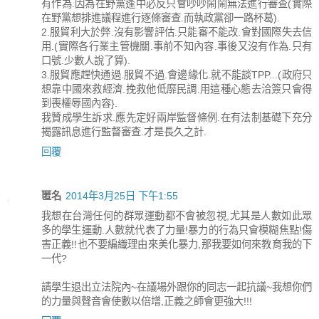
有作為.因為在野黨逢中必反只會吵吵鬧鬧無法進行審查(實際
在野黨想排進議程進行逐條審查.而執政黨卻一路杯葛).
2.服貿利大於弊.沒有影響評估.只能審不能改.會對國際失去信
用.(實際各行業主管機關.事前不知內容.事後又沒有作為.只有
口號.少數人說了算).
3.服貿應趕快通過.服貿不過.會邊緣化.就不能談TPP...(政府只
想靠中國來救經濟.挽救他低靡民調.用這種心態去洽簽只會得
到喪權辱國內容}.
我贊成學生訴求.應先定好兩岸監督條例.在有法制基礎下充分
揭露訊息進行監督審查.才是長久之計.
回覆
匿名
2014年3月25日 下午1:55
我想在台灣任何的群眾運動都不會被忽視,尤其是人數如此眾
多的學生運動.人數就代表了力量!暴力的行為只會模糊焦點!傷
害正義!!也不要編織理由來美化暴力,那我要如何來教育我的下
一代?
請學生退出立法院內~在議場外跟你的同志一起抗議~我想你們
的力量與聲音會使數以倍增,正義之師會更強大!!!