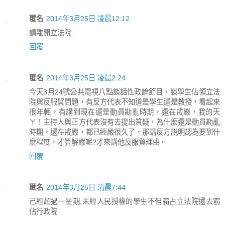
匿名
2014年3月25日 凌晨12:12
請離開立法院.
回覆
匿名
2014年3月25日 凌晨2:24
今天3月24號公共電視八點談話性政論節目，談學生佔領立法
院與反服貿問題，有反方代表不知道是學生還是教授，看起來
很年輕，有講到現在還是動員勘亂時期，還在戒嚴，我的天
ㄚ！主持人與正方代表沒有去提出質疑，為什麼還是動員勘亂
時期，還在戒嚴，都已經嚴很久了，那請反方說明認為要到什
麼程度，才算解嚴呢?才來講他反服貿理由。
回覆
匿名
2014年3月25日 清晨7:44
己經超過一星期,未經人民授權的學生不但霸占立法院還去霸
佔行政院