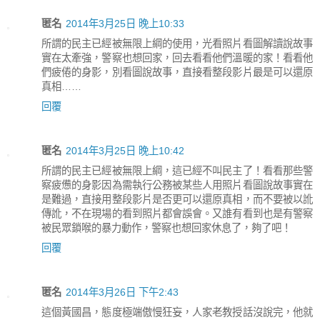
匿名
2014年3月25日 晚上10:33
所謂的民主已經被無限上綱的使用，光看照片看圖解讀說故事
實在太牽強，警察也想回家，回去看看他們溫暖的家！看看他
們疲倦的身影，別看圖說故事，直接看整段影片最是可以還原
真相……
回覆
匿名
2014年3月25日 晚上10:42
所謂的民主已經被無限上綱，這已經不叫民主了！看看那些警
察疲憊的身影因為需執行公務被某些人用照片看圖說故事實在
是難過，直接用整段影片是否更可以還原真相，而不要被以訛
傳訛，不在現場的看到照片都會誤會。又誰有看到也是有警察
被民眾鎖喉的暴力動作，警察也想回家休息了，夠了吧！
回覆
匿名
2014年3月26日 下午2:43
這個黃國昌，態度極端傲慢狂妄，人家老教授話沒說完，他就