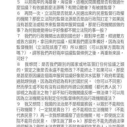
５ 以前兩岸的海基會，海協會，這種民間團體是否有做過什
麼協議？有依據甚麼法源嗎？有開公聽會？有被誰監督？
６ 再問一次，立法院是否就是人民選出來的民意監督行政權
的機關？那麼立法院的監督法源是否是由行政院訂定？如果說
沒有甚麼法或程序來監督兩岸服貿協議，那是行政機關該做的
事？為何我總覺得似乎好像都不關立法院的事一般？
７ 我們的行政機關出去跟別國也好，跟對岸也罷，經過雙方
或各方談判，拿回來的協議，結果我們還沒準備好，因為沒有
監督機制（立法院該廢了吧）所以撤回（可以說單方面取消
嗎？），請等我們弄好兩岸協議監督條例之後，再重新來談，
可好？
８ 我想問：是否我們跟別的國家或地區簽訂任何協議之類
的，簽定之後是否永遠不能修改？不能終止？如果可以，那麼
是甚麼原因讓這個兩岸服貿協議好像是洪水猛獸？政府希望能
過就趕快過，因為政府認為有利於國於民。（你可以不同意）
然而學生或不知有沒有註冊的所謂公民團體（都代表人民？）
卻視之為違法之物？卻不知行政機關違反哪一條法律？可以用
因為立法機關沒有制定任何監督條例而指行政機關違法？
９ 我又想問：我國的法治是不是相當脆弱，以致於不能相信
行政機關？（一定就是賣台？）也不能相信立法機關？（不能
代表民意？）再一次我想建議廢了這些機關，哈。即使說立法
院不能符合民意，（學生說了算ｏｋ）那麼也不能先透過法律
途徑解決？例如大法官釋憲？而就直接相信某些人，比如黃國