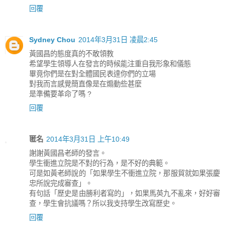
回覆
Sydney Chou
2014年3月31日 凌晨2:45
黃國昌的態度真的不敢領教
希望學生領導人在發言的時候能注重自我形象和儀態
畢竟你們是在對全體國民表達你們的立場
對我而言感覺簡直像是在煽動些甚麼
是準備要革命了嗎 ?
回覆
匿名
2014年3月31日 上午10:49
謝謝黃國昌老師的發言。
學生衝進立院是不對的行為，是不好的典範。
可是如黃老師說的「如果學生不衝進立院，那服貿就如果張慶
忠所說完成審查」。
有句話「歷史是由勝利者寫的」，如果馬英九不亂來，好好審
查，學生會抗議嗎？所以我支持學生改寫歷史。
回覆