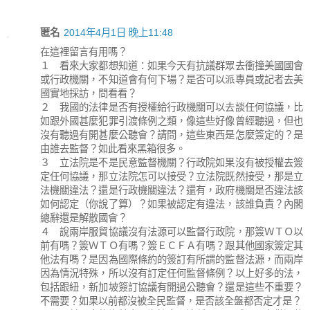
匿名
2014年4月1日 晚上11:48
在這裡留言有用嗎？
１ 看來大家都想知道：如果今天有抗議群眾去衝撞美國國會
或行政機關，不知道會有何下場？是否可以派專員或記者去美
國實地採訪，問看看？
２ 我國的法律是否有授權給行政機關可以去談任何協議，比
如跟外國甚麼犯罪引渡條例之類，像這些好像曾經聽過，但也
沒有聽過有開甚麼公聽會？請問，這些東西是怎麼簽定的？是
由誰去監督？如此看來黑箱很多。
３ 立法院是不是民意監督機關？行政院如果沒有被授權去簽
定任何協議，那立法院怎可以接受？立法院既然接受，那是立
法機關違法？還是行政機關違法？還有，政府機關是否違法該
如何認定（你說了算）？如果被認定有違法，該誰負責？內閣
總辭還是解散國會？
４ 說兩岸服貿協議沒有法源可以監督行政院，那簽ＷＴＯ以
前有嗎？簽ＷＴＯ有嗎？簽ＥＣＦＡ有嗎？跟其他國家簽定其
他法有嗎？是因為國際條約的簽訂有所謂的監督法源，而兩岸
因為情況特殊，所以沒有訂定任何監督條例？以上好多的法，
包括跟紐，新加坡簽訂協議有開過公聽會？還是這些不重要？
不需要？如果以前都沒被全民監督，是否該全盤都否定才是？