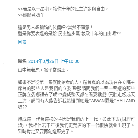
>>若是以一星期，換你十年的民主進步與自由，
>>你願意嗎？
這是男人想騙婚的伎倆吧?當然不願意！
還是你要表達的是給"民主進步黨"執政十年的自由呢??
回覆
匿名
2014年3月25日 上午10:30
山中無老虎，猴子當霸王。
如果不是從第一集就開始看的人，還會真的以為現在在立院主
席台的那些人是我們的立委呢!那請問我們一票一票選的那些
正牌立委哪裡去了呢??變成整天都在看耍猴戲!!荒腔走板成天
上演，請問有人能告訴我這裡到底是TAIWAN還是THAILAND
嗎??
造成這一代會這樣的主因是我們的上一代，如此下去(同理可
證)，我相信若干年後我們更荒唐的下一代很快就會出現了。
到時肯定又要再創造歷史了。