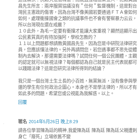
昌先生所言：兩岸服貿協議沒有＂任何＂監督機制，這是對台
灣民主憲政的傷害，因為台灣不像美國若要通過ＦＴＡ會如何
如何，處理衝撞國會之類的抗議事件也不會有警察暴力云云，
所以台灣現在還在戒嚴？
１０此外，為毛一定要有衝撞才能讓大家重視？顯然這顯示出
公民素質真的有待加強阿，學校怎教的？
１１以上問題都想請教黃國昌先生，因為您是中研院法律研究
員，您應該懂法律的。另外再請問您，若您遇事都不思先從體
制內去解決，那還需要法律嗎？試問任何一個公民團體，主觀
的認定就可以無視法律？每個都認為自己就是民主代表就都可
以踐踏法律？這是您研究法律所得到的結論？
我只是一個台灣土生土長的小百姓，無黨無派，沒有像參與學
運的學生有任何政治企圖心。本身也不是學法律的，所以才有
如此多的問題，希望您或公視能為我解惑。以上。
回覆
匿名
2014年5月26日 晚上8:29
請各位學習陳為廷的精神,我愛陳為廷 陳為廷 陳為廷父親遭刺
身亡「廢死」立場依舊不變