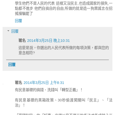
學生他們不是人民的代表 這樣又沒民主,也造成國家的損失,一
點都不進步 他們自搞自的自由,所做的就是造一狗票謠言在招
搖撞騙罷了
回覆
回覆
匿名
2014年3月25日 晚上10:31
這麼是說，你選出的人民代表所做的每項決策，都與您的
意念相符?
回覆
匿名
2014年3月25日 上午8:31
有民意基礎的搞錢、洗錢叫「轉型正義」！
有民意基礎的黑箱政策、30秒偷渡闖關叫「民主」、「法
治」！