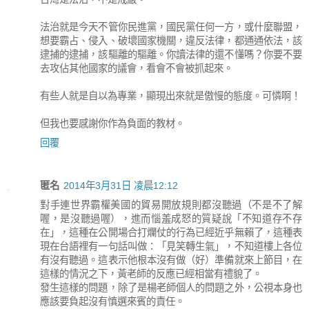
法治就是今天不管你民進黨，國民黨任何一方，或什麼聯盟，
想要霸占、侵入、破壞國家機關，違反法律，都通通依法，該
逮捕的逮捕，該驅離的驅離。你讀法律的還不懂嗎？你要不要
去攻佔其他國家的議會，看會不會被抓起來。
有些人就是自以為專業，顯現出來就是傲慢的態度。可憐啊！
但我也要感謝你作為負面的教材。
回覆
匿名
2014年3月31日 凌晨12:12
對手連世界霸權美國的貿易開放規則都沒聽過（不是不了解
喔，是沒聽過喔），進而惱羞成怒的質疑說「不知道存不存
在」，這種在公開場合打爛仗的行為已經近乎無賴了，這種表
現在台語裡有一句話叫做：「見笑轉生氣」，不知道樓上各位
有沒有聽過。這表示他根本沒有做（好）準備就來上節目，在
這樣的情況之下，黃老師的反應已經相當有禮貌了。
發生這樣的問題，除了是楊老師個人的問題之外，公視本身也
應該要負起沒有慎選來賓的責任。