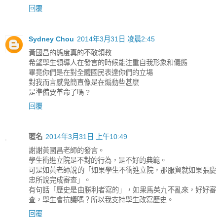
回覆
Sydney Chou
2014年3月31日 凌晨2:45
黃國昌的態度真的不敢領教
希望學生領導人在發言的時候能注重自我形象和儀態
畢竟你們是在對全體國民表達你們的立場
對我而言感覺簡直像是在煽動些甚麼
是準備要革命了嗎 ?
回覆
匿名
2014年3月31日 上午10:49
謝謝黃國昌老師的發言。
學生衝進立院是不對的行為，是不好的典範。
可是如黃老師說的「如果學生不衝進立院，那服貿就如果張慶
忠所說完成審查」。
有句話「歷史是由勝利者寫的」，如果馬英九不亂來，好好審
查，學生會抗議嗎？所以我支持學生改寫歷史。
回覆