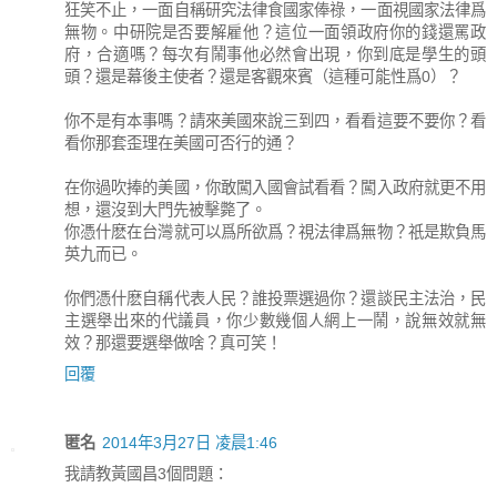
狂笑不止，一面自稱研究法律食國家俸祿，一面視國家法律爲
無物。中研院是否要解雇他？這位一面領政府你的錢還罵政
府，合適嗎？每次有鬧事他必然會出現，你到底是學生的頭
頭？還是幕後主使者？還是客觀來賓（這種可能性爲0）？
你不是有本事嗎？請來美國來說三到四，看看這要不要你？看
看你那套歪理在美國可否行的通？
在你過吹捧的美國，你敢闖入國會試看看？闖入政府就更不用
想，還沒到大門先被擊斃了。
你憑什麽在台灣就可以爲所欲爲？視法律爲無物？祇是欺負馬
英九而已。
你們憑什麽自稱代表人民？誰投票選過你？還談民主法治，民
主選舉出來的代議員，你少數幾個人網上一鬧，說無效就無
效？那還要選舉做啥？真可笑！
回覆
匿名
2014年3月27日 凌晨1:46
我請教黃國昌3個問題：