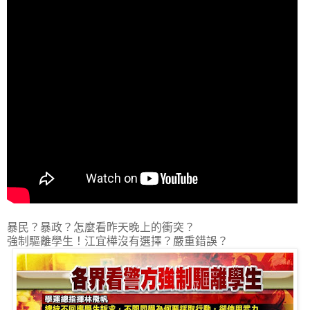
暴民？暴政？怎麼看昨天晚上的衝突？
強制驅離學生！江宜樺沒有選擇？嚴重錯誤？