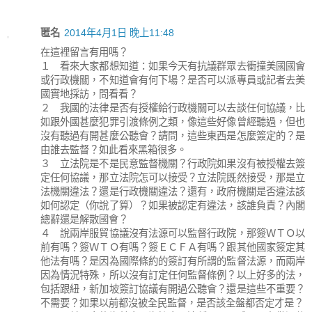
匿名
2014年4月1日 晚上11:48
在這裡留言有用嗎？
１ 看來大家都想知道：如果今天有抗議群眾去衝撞美國國會
或行政機關，不知道會有何下場？是否可以派專員或記者去美
國實地採訪，問看看？
２ 我國的法律是否有授權給行政機關可以去談任何協議，比
如跟外國甚麼犯罪引渡條例之類，像這些好像曾經聽過，但也
沒有聽過有開甚麼公聽會？請問，這些東西是怎麼簽定的？是
由誰去監督？如此看來黑箱很多。
３ 立法院是不是民意監督機關？行政院如果沒有被授權去簽
定任何協議，那立法院怎可以接受？立法院既然接受，那是立
法機關違法？還是行政機關違法？還有，政府機關是否違法該
如何認定（你說了算）？如果被認定有違法，該誰負責？內閣
總辭還是解散國會？
４ 說兩岸服貿協議沒有法源可以監督行政院，那簽ＷＴＯ以
前有嗎？簽ＷＴＯ有嗎？簽ＥＣＦＡ有嗎？跟其他國家簽定其
他法有嗎？是因為國際條約的簽訂有所謂的監督法源，而兩岸
因為情況特殊，所以沒有訂定任何監督條例？以上好多的法，
包括跟紐，新加坡簽訂協議有開過公聽會？還是這些不重要？
不需要？如果以前都沒被全民監督，是否該全盤都否定才是？