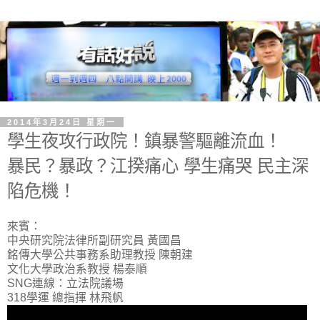
2014年3月24日 星期一
學生夜攻行政院！鎮暴警驅離流血！
暴民？暴政？江揆痛心 學生痛哭 民主深
陷危機！
來賓：
中央研究院法律所副研究員 黃國昌
銘傳大學公共事務系助理教授 陳朝建
文化大學政治系教授 楊泰順
SNG連線：立法院議場
318學運 總指揮 林飛帆