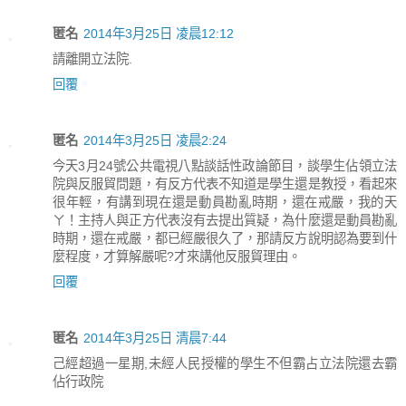
匿名
2014年3月25日 凌晨12:12
請離開立法院.
回覆
匿名
2014年3月25日 凌晨2:24
今天3月24號公共電視八點談話性政論節目，談學生佔領立法
院與反服貿問題，有反方代表不知道是學生還是教授，看起來
很年輕，有講到現在還是動員勘亂時期，還在戒嚴，我的天
ㄚ！主持人與正方代表沒有去提出質疑，為什麼還是動員勘亂
時期，還在戒嚴，都已經嚴很久了，那請反方說明認為要到什
麼程度，才算解嚴呢?才來講他反服貿理由。
回覆
匿名
2014年3月25日 清晨7:44
己經超過一星期,未經人民授權的學生不但霸占立法院還去霸
佔行政院