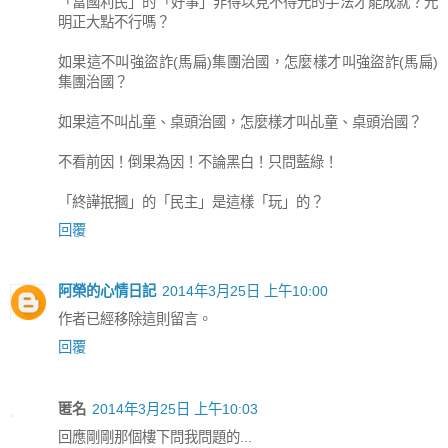
「富國利民」的「好事」非得以見不得光的手法才能成就？光
明正大點不行嗎？
如果這不叫強盜詐(馬扁)集團治國，怎麼樣才叫強盜詐(馬扁)
集團治國？
如果這不叫乩童、桌頭治國，怎麼樣才叫乩童、桌頭治國？
不看前因！倒果為因！不論黑白！只問藍綠！
「終譁抿摑」的「民主」是這樣「玩」的？
回覆
阿榮的心情日記
2014年3月25日 上午10:00
作者已經移除這則留言。
回覆
匿名
2014年3月25日 上午10:03
回應剛剛那個樓下問我問題的...