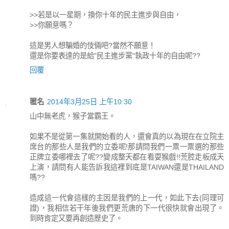
>>若是以一星期，換你十年的民主進步與自由，
>>你願意嗎？
這是男人想騙婚的伎倆吧?當然不願意！
還是你要表達的是給"民主進步黨"執政十年的自由呢??
回覆
匿名
2014年3月25日 上午10:30
山中無老虎，猴子當霸王。
如果不是從第一集就開始看的人，還會真的以為現在在立院主
席台的那些人是我們的立委呢!那請問我們一票一票選的那些
正牌立委哪裡去了呢??變成整天都在看耍猴戲!!荒腔走板成天
上演，請問有人能告訴我這裡到底是TAIWAN還是THAILAND
嗎??
造成這一代會這樣的主因是我們的上一代，如此下去(同理可
證)，我相信若干年後我們更荒唐的下一代很快就會出現了。
到時肯定又要再創造歷史了。