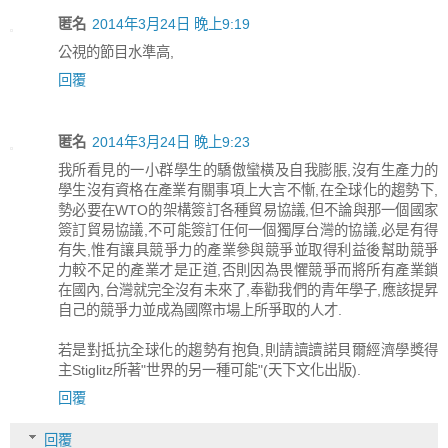
匿名
2014年3月24日 晚上9:19
公視的節目水準高,
回覆
匿名
2014年3月24日 晚上9:23
我所看見的一小群學生的驕傲蠻橫及自我膨脹,沒有生產力的
學生沒有資格在產業有關事項上大言不慚,在全球化的趨勢下,
勢必要在WTO的架構簽訂各種貿易協議,但不論與那一個國家
簽訂貿易協議,不可能簽訂任何一個獨厚台灣的協議,必是有得
有失,惟有讓具競爭力的產業參與競爭並取得利益後幫助競爭
力較不足的產業才是正道,否則因為畏懼競爭而將所有產業鎖
在國內,台灣就完全沒有未來了,奉勸我們的青年學子,應該提昇
自己的競爭力並成為國際市場上所爭取的人才.
若是對抵抗全球化的趨勢有抱負,則請讀讀諾貝爾經濟學獎得
主Stiglitz所著"世界的另一種可能"(天下文化出版).
回覆
回覆