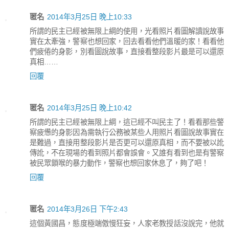
匿名
2014年3月25日 晚上10:33
所謂的民主已經被無限上綱的使用，光看照片看圖解讀說故事
實在太牽強，警察也想回家，回去看看他們溫暖的家！看看他
們疲倦的身影，別看圖說故事，直接看整段影片最是可以還原
真相……
回覆
匿名
2014年3月25日 晚上10:42
所謂的民主已經被無限上綱，這已經不叫民主了！看看那些警
察疲憊的身影因為需執行公務被某些人用照片看圖說故事實在
是難過，直接用整段影片是否更可以還原真相，而不要被以訛
傳訛，不在現場的看到照片都會誤會。又誰有看到也是有警察
被民眾鎖喉的暴力動作，警察也想回家休息了，夠了吧！
回覆
匿名
2014年3月26日 下午2:43
這個黃國昌，態度極端傲慢狂妄，人家老教授話沒說完，他就