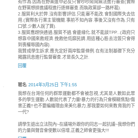
有作為.因為在野黨逢中必反只會吵吵鬧鬧無法進行審查(實際
在野黨想排進議程進行逐條審查.而執政黨卻一路杯葛).
2.服貿利大於弊.沒有影響評估.只能審不能改.會對國際失去信
用.(實際各行業主管機關.事前不知內容.事後又沒有作為.只有
口號.少數人說了算).
3.服貿應趕快通過.服貿不過.會邊緣化.就不能談TPP...(政府只
想靠中國來救經濟.挽救他低靡民調.用這種心態去洽簽只會得
到喪權辱國內容}.
我贊成學生訴求.應先定好兩岸監督條例.在有法制基礎下充分
揭露訊息進行監督審查.才是長久之計.
回覆
匿名
2014年3月25日 下午1:55
我想在台灣任何的群眾運動都不會被忽視,尤其是人數如此眾
多的學生運動.人數就代表了力量!暴力的行為只會模糊焦點!傷
害正義!!也不要編織理由來美化暴力,那我要如何來教育我的下
一代?
請學生退出立法院內~在議場外跟你的同志一起抗議~我想你們
的力量與聲音會使數以倍增,正義之師會更強大!!!