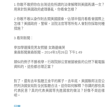
1.你敢不敢把你在台灣這些所謂的法律解釋到美國再講一次？
用來針對美國政府處理暴亂，你看會怎樣？
2.你敢不敢以身作則去闖美國國會，佔領半個月看看會國際上
怎樣？美國政府，警察，法院法官等等所有人會對你採取何種
措施？
3.看到新聞：
參加學運撞見男友劈腿 女路邊痛哭
東森新聞東森新聞 – 2014年3月26日 下午1:49
類似的例子不勝枚舉，行政院辦公室被搶被偷的公然下載電腦
資料的，這些都合理正當？
對了，還有去年監聽王金平的案子，去年底，美國聯邦法官公
然判決國安局對全民監聽合法。這你如何解釋？你講的那些真
代表民意？真的代表美國等先進國家的做法？好像不是這樣
吧。
回覆