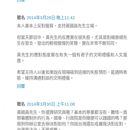
匿名
2014年3月28日 晚上11:42
本人基本上反對服貿，支持黃國昌先生立場。
但當天節目中，黃先生的反應實在很失態。尤其是對楊泰順先
生在發言，發出的輕視傲慢的笑聲，實在非常不敢苟同。
黃先生的應對態度實在有失一個有君子的文明禮儀和人文風
度。
希望主持人以後如果說在現場碰到這樣的失態情形，能適時表
態，維持溝通對談的文明禮儀。
回覆
匿名
2014年3月30日 上午11:08
黃國昌先生，你還算研究員喔？基本的尊重都沒有，難怪一直
想著體制外的行為。國會、行政院是你隨便可以踐踏的嗎？那
我到你辦公室去辦派對如何？你說台灣還在戒嚴我決對反對，
台灣是法治，不是戒嚴。