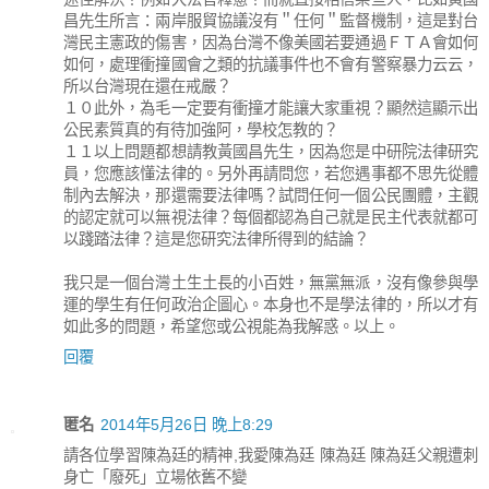
昌先生所言：兩岸服貿協議沒有＂任何＂監督機制，這是對台
灣民主憲政的傷害，因為台灣不像美國若要通過ＦＴＡ會如何
如何，處理衝撞國會之類的抗議事件也不會有警察暴力云云，
所以台灣現在還在戒嚴？
１０此外，為毛一定要有衝撞才能讓大家重視？顯然這顯示出
公民素質真的有待加強阿，學校怎教的？
１１以上問題都想請教黃國昌先生，因為您是中研院法律研究
員，您應該懂法律的。另外再請問您，若您遇事都不思先從體
制內去解決，那還需要法律嗎？試問任何一個公民團體，主觀
的認定就可以無視法律？每個都認為自己就是民主代表就都可
以踐踏法律？這是您研究法律所得到的結論？
我只是一個台灣土生土長的小百姓，無黨無派，沒有像參與學
運的學生有任何政治企圖心。本身也不是學法律的，所以才有
如此多的問題，希望您或公視能為我解惑。以上。
回覆
匿名
2014年5月26日 晚上8:29
請各位學習陳為廷的精神,我愛陳為廷 陳為廷 陳為廷父親遭刺
身亡「廢死」立場依舊不變