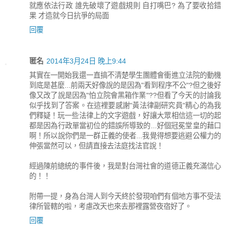
就應依法行政 誰先破壞了遊戲規則 自打嘴巴? 為了要收拾錯
果 才造就今日抗爭的局面
回覆
匿名
2014年3月24日 晚上9:44
其實在一開始我還一直搞不清楚學生團體會衝進立法院的動機
到底是甚麼...前兩天好像說的是因為"看到程序不公"?但之後好
像又改了說是因為"怕立院會黑箱作業"??但看了今天的討論我
似乎找到了答案。在這裡要感謝"黃法律副研究員"精心的為我
們釋疑！玩一些法律上的文字遊戲，好讓大眾相信這一切的起
都是因為行政單當初位的錯誤所導致的...好個冠冕堂皇的藉口
啊！所以說你們是一群正義的使者...我覺得想要逃避公權力的
伸張當然可以，但請直接去法庭找法官說！
經過陳前總統的事件後，我是對台灣社會的道德正義充滿信心
的！！
附帶一提，身為台灣人到今天終於發現咱們有個地方事不受法
律所管轄的啦，考慮改天也來去那裡露營夜宿好了。
回覆