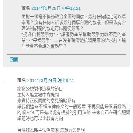
匿名
2014年3月25日 中午12:21
面對一個毫不掩飾政治企圖的國家，簽訂任何協定可以草
率嗎？沒有任何人訴求簽訂獨厚台灣的協議，但是沒有合
理法制規範的協定可以隨便簽嗎？
"提升自我競爭力"、"讓優勢產業幫助競爭力較不足的產
業"、"畏懼競爭"......在沒有聽清楚抗議民眾的訴求前，這
些話會不會說的有點早？
回覆
匿名
2014年3月24日 晚上9:41
謝謝公視製作這樣的節目
主持人能立場中肯提問
來賓持正反兩面的意見論點都有
讓我們這些不懂法律條文的一般觀眾 不再只能是看看網路上
的懶人包 而是有出處有根據的引用法條 未來自己在研究服貿
議題時也可以比較有方向
台灣既為民主法治國家 馬英九如是說