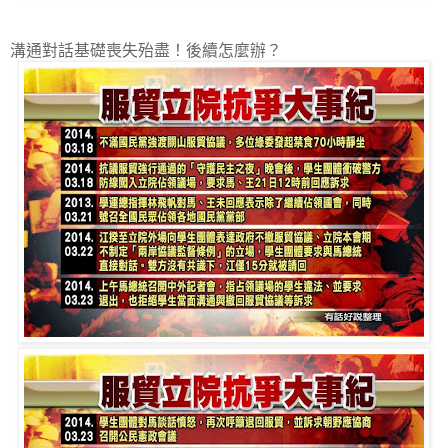
溝通對話基礎喪失殆盡！後續怎麼辦？