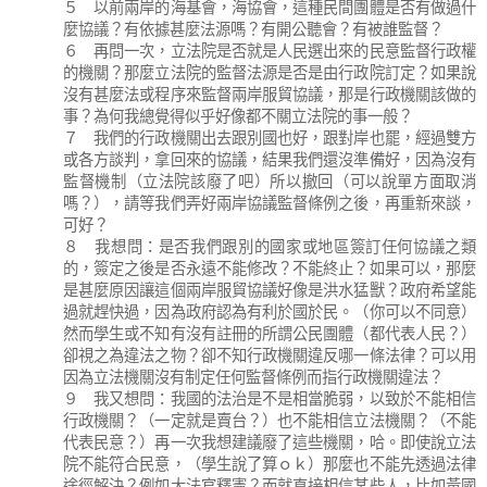
５ 以前兩岸的海基會，海協會，這種民間團體是否有做過什
麼協議？有依據甚麼法源嗎？有開公聽會？有被誰監督？
６ 再問一次，立法院是否就是人民選出來的民意監督行政權
的機關？那麼立法院的監督法源是否是由行政院訂定？如果說
沒有甚麼法或程序來監督兩岸服貿協議，那是行政機關該做的
事？為何我總覺得似乎好像都不關立法院的事一般？
７ 我們的行政機關出去跟別國也好，跟對岸也罷，經過雙方
或各方談判，拿回來的協議，結果我們還沒準備好，因為沒有
監督機制（立法院該廢了吧）所以撤回（可以說單方面取消
嗎？），請等我們弄好兩岸協議監督條例之後，再重新來談，
可好？
８ 我想問：是否我們跟別的國家或地區簽訂任何協議之類
的，簽定之後是否永遠不能修改？不能終止？如果可以，那麼
是甚麼原因讓這個兩岸服貿協議好像是洪水猛獸？政府希望能
過就趕快過，因為政府認為有利於國於民。（你可以不同意）
然而學生或不知有沒有註冊的所謂公民團體（都代表人民？）
卻視之為違法之物？卻不知行政機關違反哪一條法律？可以用
因為立法機關沒有制定任何監督條例而指行政機關違法？
９ 我又想問：我國的法治是不是相當脆弱，以致於不能相信
行政機關？（一定就是賣台？）也不能相信立法機關？（不能
代表民意？）再一次我想建議廢了這些機關，哈。即使說立法
院不能符合民意，（學生說了算ｏｋ）那麼也不能先透過法律
途徑解決？例如大法官釋憲？而就直接相信某些人，比如黃國