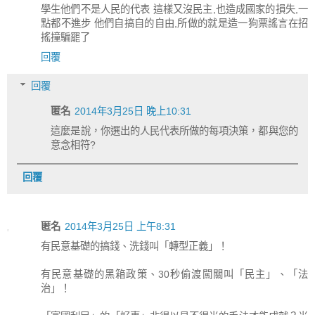
學生他們不是人民的代表 這樣又沒民主,也造成國家的損失,一
點都不進步 他們自搞自的自由,所做的就是造一狗票謠言在招
搖撞騙罷了
回覆
回覆
匿名
2014年3月25日 晚上10:31
這麼是說，你選出的人民代表所做的每項決策，都與您的
意念相符?
回覆
匿名
2014年3月25日 上午8:31
有民意基礎的搞錢、洗錢叫「轉型正義」！
有民意基礎的黑箱政策、30秒偷渡闖關叫「民主」、「法
治」！