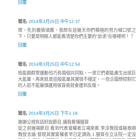
回覆
匿名
2014年3月25日 中午12:37
嗯，先別義憤填膺，我想在這幾天你們積極的努力喊口號之
下，只要是明眼人都能看清楚你們主要的"訴求"在哪裡吧！？
回覆
匿名
2014年3月25日 中午12:54
核能跟群眾運動恰巧有兩個共同點，一是它們都能產生出很巨
大能量，再來就是這股能量其實很不穩定，一些企圖想控制它
的人若不能審慎運用很容易就會遭到反噬。
回覆
匿名
2014年3月25日 下午1:18
謝謝公視有話好說節目.讓我看懂服貿
從之前幾場節目.看到代表當權者立場來賓.李淳教授或楊泰順
教授言論.發現其實當權者早已定調為:1.服貿在立法院一定沒