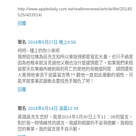
http://www.appledaily.com.tw/realtimenews/article/life/20140
525/403914/
回覆
匿名
2014年5月27日 晚上9:56
呵呵~ 樓上的你少來吧
我想這位陳為廷先生知所以會說得那麼寬宏大量，也只不過是
因為他根本就沒見過他父親也沒什麼感情罷了，如果我們來假
設那天在車廂內被刺殺的死亡的是他的母親或阿麼... 請問還有
人覺得他會流下這篇留言嗎?? 觀他一直如此衝動的個性，可
能早就拿著武器衝去要找兇手報仇了吧！
回覆
匿名
2014年6月14日 凌晨12:34
黃國昌先生您好，我是2014年3月30日上午11：08的留言，
對於我一時情緒性的語言，我感到相當的不妥與抱歉，我相信
您的專業。我的留言是不良示範。