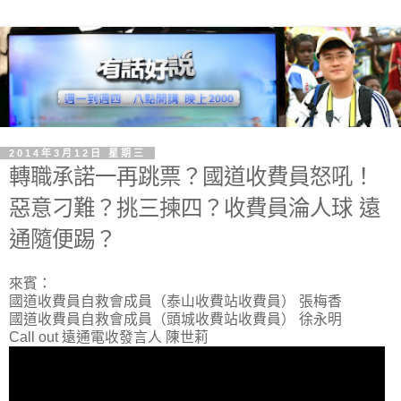
2014年3月12日 星期三
轉職承諾一再跳票？國道收費員怒吼！
惡意刁難？挑三揀四？收費員淪人球 遠
通隨便踢？
來賓：
國道收費員自救會成員（泰山收費站收費員） 張梅香
國道收費員自救會成員（頭城收費站收費員） 徐永明
Call out 遠通電收發言人 陳世莉