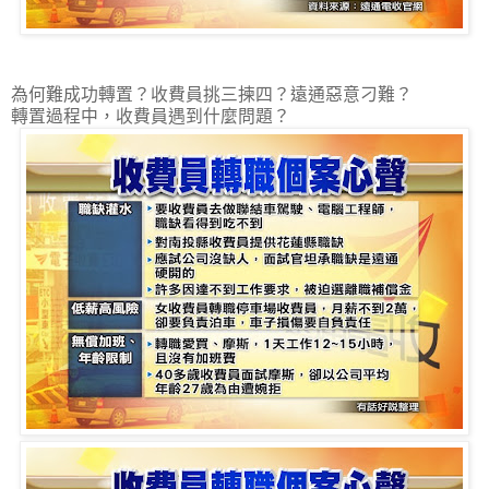
為何難成功轉置？收費員挑三揀四？遠通惡意刁難？
轉置過程中，收費員遇到什麼問題？