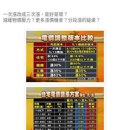
一次漲改成三次漲，是好是壞？
減緩物價壓力？更多漲價機會？分段漲的疑慮？