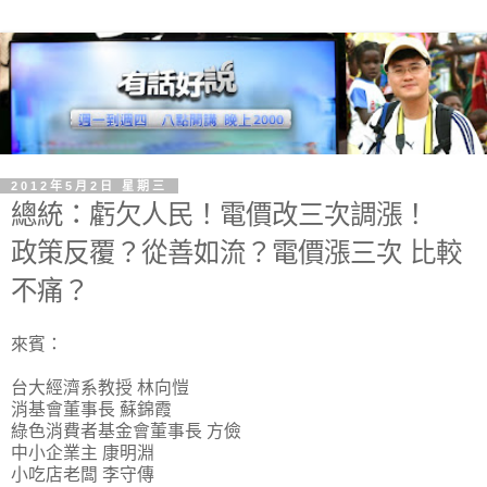
2012年5月2日 星期三
總統：虧欠人民！電價改三次調漲！
政策反覆？從善如流？電價漲三次 比較
不痛？
來賓：
台大經濟系教授 林向愷
消基會董事長 蘇錦霞
綠色消費者基金會董事長 方儉
中小企業主 康明淵
小吃店老闆 李守傳