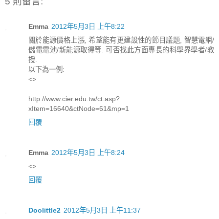
5 則留言:
Emma
2012年5月3日 上午8:22
關於能源價格上漲, 希望能有更建設性的節目議題, 智慧電網/
儲電電池/新能源取得等. 可否找此方面專長的科學界學者/教
授.
以下為一例:
<>
http://www.cier.edu.tw/ct.asp?
xItem=16640&ctNode=61&mp=1
回覆
Emma
2012年5月3日 上午8:24
<>
回覆
Doolittle2
2012年5月3日 上午11:37