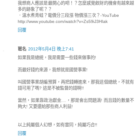
我想商人應該是最開心的吧！？怎麼感覺斂財的機會有越來越
多的跡象了呢？？
．溫水煮青蛙？電價分三段漲 物價漲三次？-YouTube
http://www.youtube.com/watch?v=Zs59iJ3HIak
回覆
匿名
2012年5月4日 晚上7:41
如果我是總統，我是需要一些錢來做事的!
而最好錢的來源，我想就是國營事業!
叫國營事業胡編預算，再把錢轉進來，那我這個總統，不就有
錢可用了嗎? 這是不被監督的錢啊!!
當然，如果靠政治獻金....，那是會出問題滴! 而且錢的數量不
夠大! 又要還給那些商人利益!
以上純屬個人幻想，如有雷同，純屬巧合!!
回覆