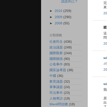
說說而已？
完
來
►
2010
(259)
2
►
2009
(290)
►
2008
(55)
匿
這
分類標籤
問
社會民生
(436)
2
政治議題
(248)
國際觀察
(244)
wi
國際關係
(90)
網
公衛事件
(83)
2
國富論專題
(38)
中國
(36)
教育議題
(32)
wi
軍事議題
(24)
我
司法事件
(23)
原
人物專訪
(19)
出
Wenli問信聰
(18)
了