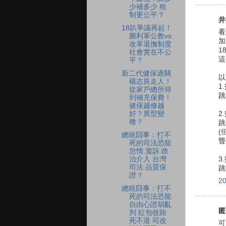
少補多少 稅
制更公平？
井
18趴爭議再起！
看
圖利軍公教vs
加
改革退撫制度
1
社會實在不公
這
平？
新二代健保過關
以
楊志良走人！
1
從家戶總所得
跳
到補充保費！
健保越修越
好？異型變
2
種？
跳
(
總統囧事：打不
聾
死的司法恐龍
怠惰.濫訴.政
治介入 台灣
3
司法 品質保
跳
證？
2
總統囧事：打不
死的司法恐龍
自由心證胡亂
匿
判 紅包收賄
死不退 司改
可