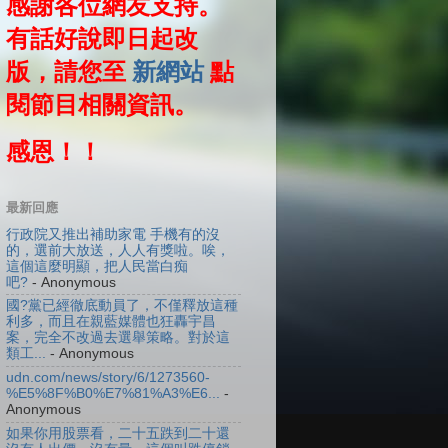
感謝各位網友支持。
有話好說即日起改
版，請您至
新網站
點
閱節目相關資訊。
感恩！！
最新回應
行政院又推出補助家電 手機有的沒
的，選前大放送，人人有獎啦。唉，
這個這麼明顯，把人民當白痴
吧?
- Anonymous
國?黨已經徹底動員了，不僅釋放這種
利多，而且在親藍媒體也狂轟宇昌
案，完全不改過去選舉策略。對於這
類工...
- Anonymous
udn.com/news/story/6/1273560-
%E5%8F%B0%E7%81%A3%E6...
-
Anonymous
如果你用股票看，二十五跌到二十還