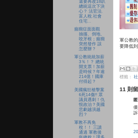
還要再改18趴
總統這次下決
心？ 法官法.
富人稅.社會
住宅...
癲癇症面面觀
抽搐、倒地、
咬牙根；癲癇
軍公教的
突然發作 該
要降低到
怎麼辦？
軍公教統統加薪
3％！？ 總統
開支票！加薪
是時候？年逾
214億！國庫
標籤：
社
付得起？
11 則
美國瘋狂槍擊案
6死14傷!! 眾
議員遇刺！仇
匿
恨政治？美國
優
悲劇越演越
訴
烈？
軍教不再免
一
稅！！ 三讀
2
通過 軍教後
年繳稅！課多