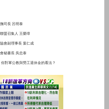
撫司長 呂明泰
聯盟召集人 王榮璋
協會副理事長 葉仁成
會秘書長 吳忠泰
你對軍公教與勞工退休金的看法？