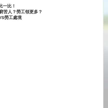
比一比！
是窮苦人？勞工領更多？
VS勞工處境