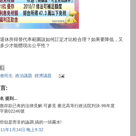
退休所得替代率範圍該如何訂定才比較合理？如果要降低，又
多少才能體現出公平性？
會民生
,
政治議題
,
經濟議題
留言:
名 提到...
惠存款已有的法律見解:可參見 臺北高等行政法院判決-96年度
字第02246號
些似是而非的論調,搞的一頭霧水!
011年1月14日 晚上9:32