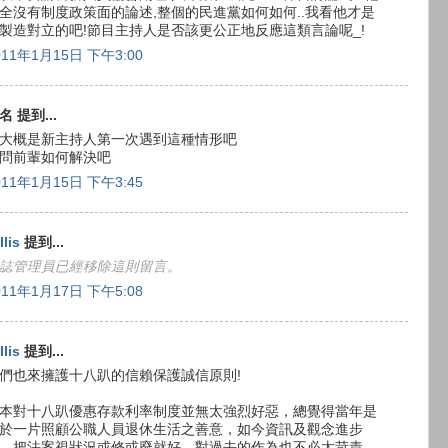
全沒有制度政策面的論述,整個的民進黨如何如何..我看他才是
製造對立的吧!節目主持人是否該更公正地反應這類言論呢_!
011年1月15日 下午3:00
名 提到...
大概是新主持人第一次遇到這種情形吧
問前輩如何解決吧
011年1月15日 下午3:45
llis
提到...
誌管理員已經移除這則留言。
011年1月17日 下午5:08
llis
提到...
們也來擁護十八趴的信賴保護誠信原則!
本對十八趴優惠存款利率制度並無太強烈好惡，總覺得當年是
於一片照顧公職人員退休生活之善意，如今資訊及觀念進步
，把法案視狀況或修或廢就好，對過去的作為也不必太苛責…