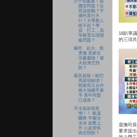
少子化嚴重！成
國安問題？生
育該鼓勵？平
價托育行不
行？大學窮人
唸不起？學
貸、打工，高
18趴爭
等教育出現階
的三項共
級問題？
爆炸、起火、燒
燙傷 居家生
活處處險！被
火紋身怎預
防？
最高規格！歐巴
馬迎胡錦濤！
既衝突又合作
兩大強權手牽
手 美中同盟
已成形？
天冷急診病患
增！！ 氣溫
驟降 手腳冷
冰冰 血壓上
退撫司長
升 心血管疾
要求提出
病怎預防？
的？勞工