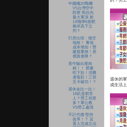
中國殲20戰機
VS台灣空中
防禦 馬任內
最大軍演 射
19飛彈6脫靶
兩岸高下立
判？
打房出招：徵空
地稅！ 養地
成本增加！營
建股重挫！房
價真會降？
美牛驗出瘦肉
精！！ 禁藥
吃下肚！消費
者冤枉！三管
退休的軍
五卡破功！？
成生活上
退休金比一比！
18趴是窮苦
人？勞工領更
多？軍公教
VS勞工處境
不計代價 堅持
改革！？ 反
置入完成立法