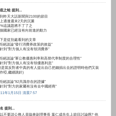
底之蛙 提到...
到昨天大話新聞與2100的節目
上適逢週末2天的沉澱
8%這議題將不了了之
個國家已經沒有向前進的動力
下是從別處看到的文章
.拒絕談論"發行消費券政策的效益"
針到"對方個人有沒有領消費券"
.拒絕談論"軍公教優惠利率和高替代率制度的合理性"
針到"對方個人有沒有領優惠利息"
但是當反對者中真的有人提出自己把錢捐出去的證明時他們又裝
作啞,繼續跳針)
.拒絕談論"92共識存在的證據"
針到"對方的家屬有沒有去中國經商"
011年1月15日 清晨7:57
名 提到...
以不要請公務人員協會副理事長 葉仁成先生上節目討論嗎? 他