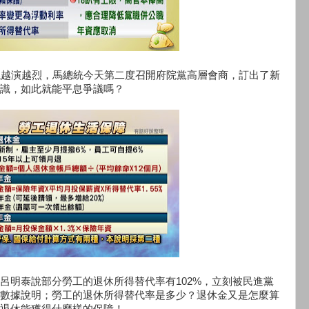
議越演越烈，馬總統今天第二度召開府院黨高層會商，訂出了新
識，如此就能平息爭議嗎？
呂明泰說部分勞工的退休所得替代率有102%，立刻被民進黨
數據說明；勞工的退休所得替代率是多少？退休金又是怎麼算
退休能獲得什麼樣的保障！