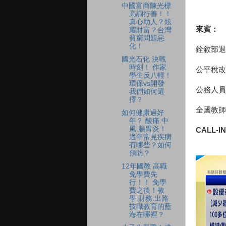
中國富商陳光標
高調行善！！
真心助人？炫
來賓：
耀財富？台灣
貧窮問題惡
化！
銓敘部退
國光石化 決戰
時刻！ 作家
公平稅改
學生反八輕！
環保vs開發
公務人員
我們如何選
擇？
全國教師
如何健康過好
年？ 酸痛.中
風.腸胃炎！
CALL-IN
過年常見疾病
有哪些？如何
預防？
12年國教 高職
免學費先
行！！ 免學
費之後！教
學.財務.出路
技職教育的藍
海在哪裡？