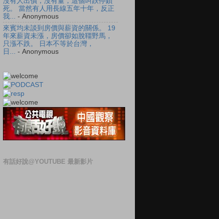
沒有人出價，沒有量，這個叫跌停鎖
死。 當然有人用長線五年十年，反正
我...
- Anonymous
來賓均未談到房價與薪資的關係。 19
年來薪資未漲，房價卻如脫韁野馬，
只漲不跌。 日本不等於台灣，
日...
- Anonymous
有話好說@YOUTUBE 最新影片