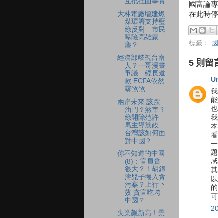
互批扭曲事實
國富論專
在此時停
大林電廠增建燃
煤環署支持藍
綠反對 市民
曝險高雄蒙
標籤：
國
塵？
經濟部歧視台南
5 則留
人？一哥漫畫
爭議 經長道
U
歉 ECFA依然
霧煞煞
我
能
兩岸未來 該踩
也
油門？煞車？
綠開除范許
我
馬主導黨政
本
台灣該如何面
看
對中國？
一
題
你不知道的中國
(8)：官員貪
感
很大？！胡錦
其
濤兒子捲入貪
以
污案？上行下
的
效 貪官吃垮
可
中國？
2
失業飆新高！景