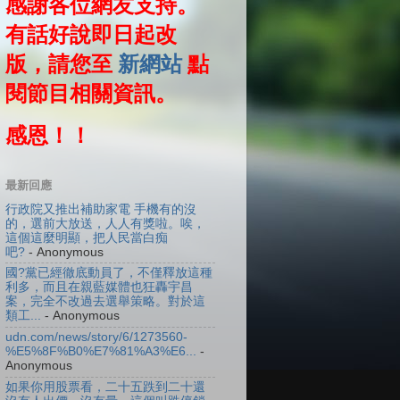
感謝各位網友支持。
有話好說即日起改
版，請您至
新網站
點
閱節目相關資訊。
感恩！！
最新回應
行政院又推出補助家電 手機有的沒
的，選前大放送，人人有獎啦。唉，
這個這麼明顯，把人民當白痴
吧?
- Anonymous
國?黨已經徹底動員了，不僅釋放這種
利多，而且在親藍媒體也狂轟宇昌
案，完全不改過去選舉策略。對於這
類工...
- Anonymous
udn.com/news/story/6/1273560-
%E5%8F%B0%E7%81%A3%E6...
-
Anonymous
如果你用股票看，二十五跌到二十還