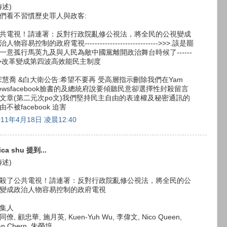
轉述)
們看不習慣歷史罪人與政客:
共電視！請連署：反對行政院亂修公視法，將全民的公視變成
治人物容易控制的政府電視----------------------------->>>.該是罷
一意孤行馬英九及與人民為敵中國黨離開政治舞台時候了------
->改革變成第四波高效能民主制度
宋慧喬 &白大衛公告:希望不要再 受高層指示刪除我們在Yam
ewsfacebook臉書的及總統府說要傾聽民意卻選擇性封殺留言
文章(第二元次po文)我們堅持民主自由的表達權及秘密通訊的
由不被facebook 迫害
011年4月18日 凌晨12:40
ica shu 提到...
轉述)
殺了公共電視！請連署：反對行政院亂修公視法，將全民的公
變成政治人物容易控制的政府電視
集人
同僚, 顧忠華, 施月英, Kuen-Yuh Wu, 李偉文, Nico Queen,
an Chern, 朱榮培