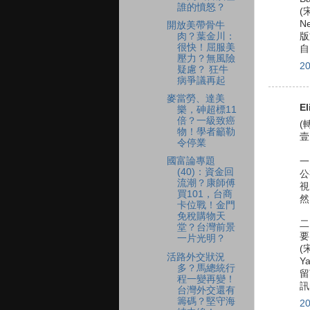
誰的憤怒？
(
N
開放美帶骨牛
肉？葉金川：
版
很快！屈服美
自
壓力？無風險
2
疑慮？ 狂牛
病爭議再起
麥當勞、達美
El
樂，砷超標11
倍？一級致癌
(
物！學者籲勒
壹
令停業
國富論專題
一
(40)：資金回
公
流潮？康師傅
視
買101，台商
然
卡位戰！金門
免稅購物天
二
堂？台灣前景
要
一片光明？
(
活路外交狀況
Y
多？馬總統行
留
程一變再變！
訊
台灣外交還有
籌碼？堅守海
2