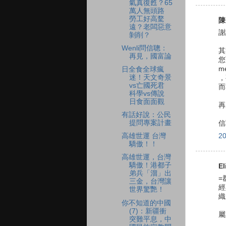
氣真復甦？65
萬人無頭路
勞工好高騖
陳
遠？老闆惡意
謝
剝削？
Wenli問信聰：
其
再見，國富論
您
m
日全食全球瘋
迷！天文奇景
，
vs亡國死君
而
科學vs傳說
日食面面觀
再
有話好說：公民
提問專案計畫
信
2
高雄世運 台灣
驕傲！！
高雄世運，台灣
驕傲！港都子
El
弟兵「溜」出
=
三金，台灣讓
經
世界驚艷！
織
你不知道的中國
(7)：新疆衝
屬
突難平息，中