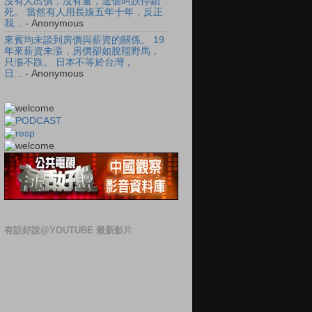
沒有人出價，沒有量，這個叫跌停鎖
死。 當然有人用長線五年十年，反正
我...
- Anonymous
來賓均未談到房價與薪資的關係。 19
年來薪資未漲，房價卻如脫韁野馬，
只漲不跌。 日本不等於台灣，
日...
- Anonymous
有話好說@YOUTUBE 最新影片