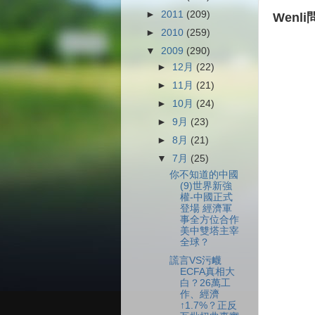
►
2011
(209)
Wen
►
2010
(259)
▼
2009
(290)
►
12月
(22)
►
11月
(21)
►
10月
(24)
►
9月
(23)
►
8月
(21)
▼
7月
(25)
你不知道的中國
(9)世界新強
權-中國正式
登場 經濟軍
事全方位合作
美中雙塔主宰
全球？
謊言VS污衊
ECFA真相大
白？26萬工
作、經濟
↑1.7%？正反