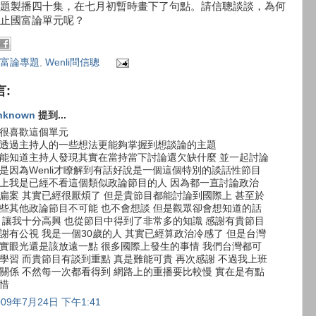
題製播四十集，在七月初暫時畫下了句點。請信聰談談，為何
止國富論單元呢？
富論專題
,
Wenli問信聰
言:
nknown
提到...
很喜歡這個單元
透過主持人的一些想法更能夠掌握到想談論的主題
能知道主持人發現其實在當持當下討論還欠缺什麼 並一起討論
是因為Wenli才瞭解到有話好說是一個這個特別的談話性節目
上我是已經不看這個類似政論節目的人 因為都一直討論政治
扁案 其實已經很厭煩了 但是貴節目都能討論到國際上 甚至於
些其他政論節目不可能 也不會想談 但是觀眾卻會想知道的話
 讓我十分高興 也從節目中得到了非常多的知識 感謝有貴節目
謝有公視 我是一個30歲的人 其實已經算政治冷感了 但是台灣
實眼光還是該放遠一點 很多國際上發生的事情 我們台灣都可
學習 而貴節目有談到重點 真是難能可貴 再次感謝 不過我上班
關係 不然每一次都看得到 網路上的重播要比較慢 實在是有點
惜
009年7月24日 下午1:41