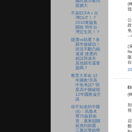
國民族宗教問
(
題擴大
我
不簽ECFA＝台
灣OUT！？
公
2010東協免
政
關稅 明年台
免
灣定生死！？
-
捷運vs劫運？各
縣市搶破頭！
(
狀況不斷凸鎚
N
連連 捷運的
版
錯誤與迷失
自
其他縣市還要
蓋嗎？
2
教育大革命:12
年國教!升高
中免考試? 明
El
星高中難破除
12年國教淪空
(
談
別
你不知道的中國
視
(6)：烏魯木
齊75族群衝
突，廣東韶關
召
延燒到新疆，
鄭
三萬武警鎮壓
B