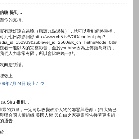
信聰 提到...
謝你的支持。
實有話好說在當晚（應該九點過後），就可以看到網路重播，
可到七日錄影回顧http://www.ch5.tv/VOD/content.php?
edia_id=152939&sublevel_id=2560&lk_ch=T&theMode=0&#
觀看一週以內的完整影音，至於youtube因為上傳頗為麻煩，
我們人力非常有限，所以會比較晚一點。
次向您致謝。
聰敬上
009年7月24日 晚上7:22
ica Shu 提到...
群眾的力量，一定可以改變政治人物的邪惡與愚蠢：(白大衛已
與聯合國人權組織 美國人權 與自由之家專案報告接著更多組
的通告
於