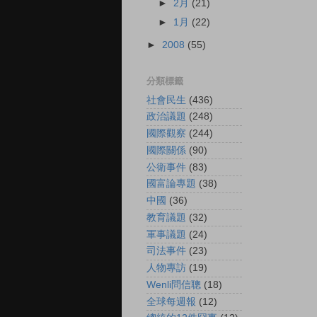
►
2月
(21)
►
1月
(22)
►
2008
(55)
分類標籤
社會民生
(436)
政治議題
(248)
國際觀察
(244)
國際關係
(90)
公衛事件
(83)
國富論專題
(38)
中國
(36)
教育議題
(32)
軍事議題
(24)
司法事件
(23)
人物專訪
(19)
Wenli問信聰
(18)
全球每週報
(12)