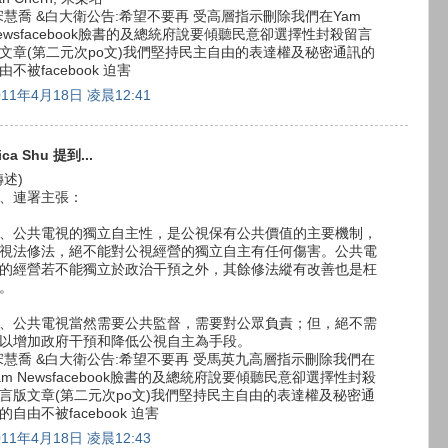
宋慧喬 &白大衛公告:希望不要再 受高層指示刪除我們在Yam
ewsfacebook臉書的及總統府說要傾聽民意卻選擇性封殺留言
文章(第二元次po文)我們堅持民主自由的表達權及秘密通訊的
由不被facebook 迫害
011年4月18日 凌晨12:41
ica Shu 提到...
轉述)
、連署主張：
、公共電視的獨立自主性，是公視保有公共價值的主要機制，
視法修法，絕不能對公視經營的獨立自主有任何傷害。公共電
的經營若不能獨立於政治干預之外，其餘修法縱有改善也是枉
。
、公共電視當然需要公共監督，需要對公眾負責；但，絕不需
以增加政府干預和降低公視自主為手段。
宋慧喬 &白大衛公告:希望不要再 受馬英九高層指示刪除我們在
am Newsfacebook臉書的及總統府說要傾聽民意卻選擇性封殺
言版文章(第二元次po文)我們堅持民主自由的表達權及秘密通
的自由不被facebook 迫害
011年4月18日 凌晨12:43