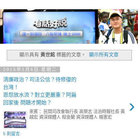
顯示具有
黃世銘
標籤的文章。
顯示所有文章
2015年1月6日 星期二
清廉政治？司法公信？待修復的
台灣！
恩怨放水流？對立更嚴重？阿扁
›
回家後 問題才開始？
來賓： 民間司改會執行長 高榮志 法治時報社長 黃
越宏 資深媒體人 程金蘭 資深媒體人 楊憲宏
5 則留言: