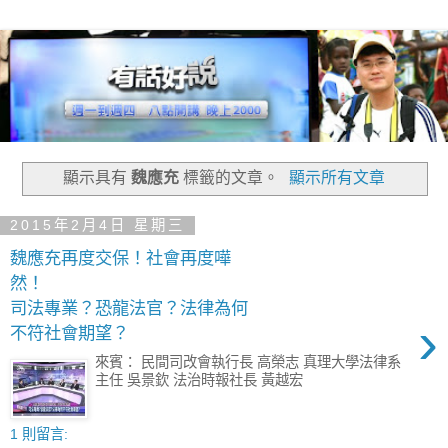
顯示具有
魏應充
標籤的文章。
顯示所有文章
2015年2月4日 星期三
魏應充再度交保！社會再度嘩
然！
司法專業？恐龍法官？法律為何
›
不符社會期望？
來賓： 民間司改會執行長 高榮志 真理大學法律系
主任 吳景欽 法治時報社長 黃越宏
1 則留言: