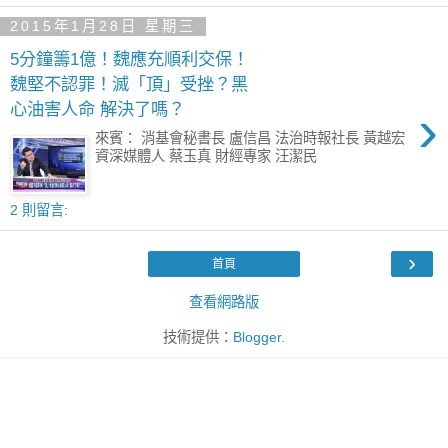
2015年1月28日 星期三
5分鐘籌1億！魏應充順利交保！
魏堅不認罪！滅「頂」受挫？黑
›
心油害人命 解決了嗎？
來賓： 消基會秘書長 盧信昌 法治時報社長 黃越宏
資深媒體人 蔡玉真 財經專家 汪潔民
2 則留言:
›
首頁
查看網路版
技術提供：
Blogger
.