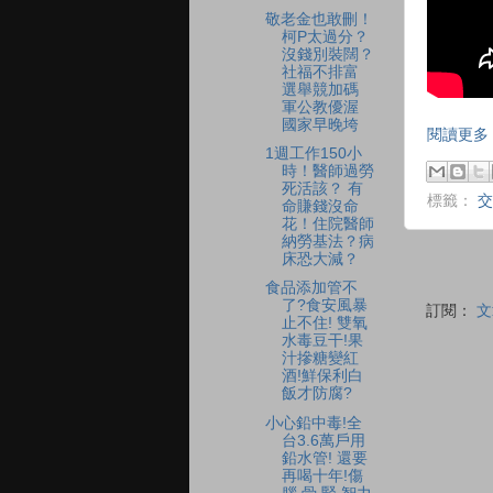
敬老金也敢刪！
柯P太過分？
沒錢別裝闊？
社福不排富
選舉競加碼
軍公教優渥
國家早晚垮
閱讀更多 
1週工作150小
時！醫師過勞
死活該？ 有
標籤：
交
命賺錢沒命
花！住院醫師
納勞基法？病
床恐大減？
食品添加管不
了?食安風暴
訂閱：
文
止不住! 雙氧
水毒豆干!果
汁摻糖變紅
酒!鮮保利白
飯才防腐?
小心鉛中毒!全
台3.6萬戶用
鉛水管! 還要
再喝十年!傷