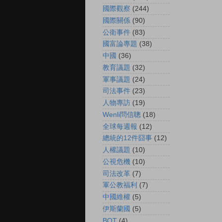
國際觀察
(244)
國際關係
(90)
公衛事件
(83)
國富論專題
(38)
中國
(36)
教育議題
(32)
軍事議題
(24)
司法事件
(23)
人物專訪
(19)
Wenli問信聰
(18)
全球每週報
(12)
總統的12件囧事
(12)
人權議題
(10)
公視危機
(10)
司法改革
(7)
軍公教福利
(7)
中國維權
(5)
伊斯蘭國
(5)
BOT
(4)