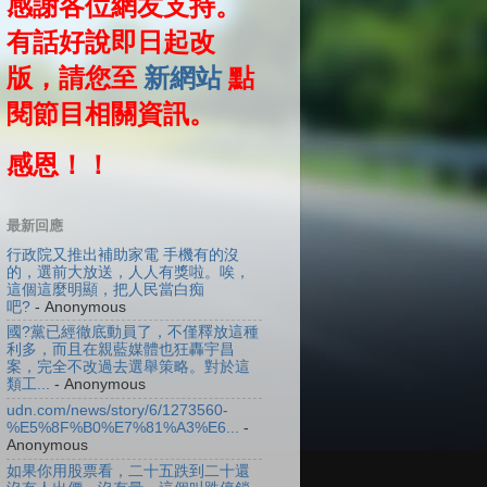
感謝各位網友支持。
有話好說即日起改
版，請您至
新網站
點
閱節目相關資訊。
感恩！！
最新回應
行政院又推出補助家電 手機有的沒
的，選前大放送，人人有獎啦。唉，
這個這麼明顯，把人民當白痴
吧?
- Anonymous
國?黨已經徹底動員了，不僅釋放這種
利多，而且在親藍媒體也狂轟宇昌
案，完全不改過去選舉策略。對於這
類工...
- Anonymous
udn.com/news/story/6/1273560-
%E5%8F%B0%E7%81%A3%E6...
-
Anonymous
如果你用股票看，二十五跌到二十還