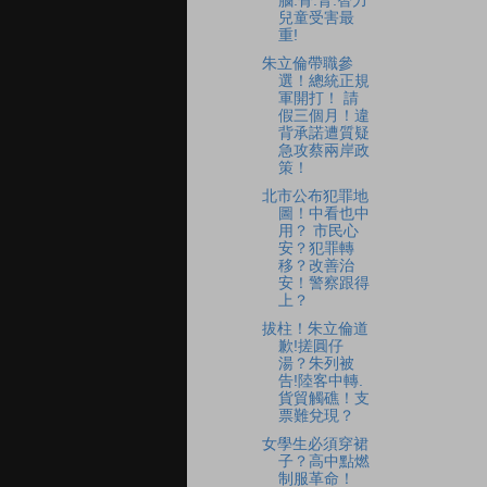
腦.骨.腎.智力
兒童受害最
重!
朱立倫帶職參
選！總統正規
軍開打！ 請
假三個月！違
背承諾遭質疑
急攻蔡兩岸政
策！
北市公布犯罪地
圖！中看也中
用？ 市民心
安？犯罪轉
移？改善治
安！警察跟得
上？
拔柱！朱立倫道
歉!搓圓仔
湯？朱列被
告!陸客中轉.
貨貿觸礁！支
票難兌現？
女學生必須穿裙
子？高中點燃
制服革命！