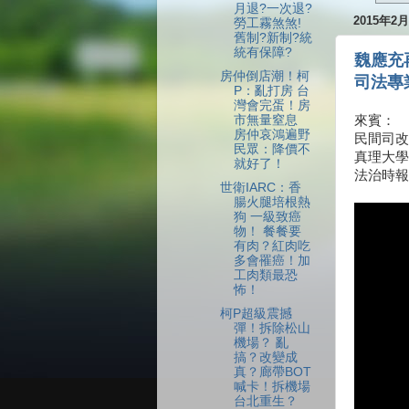
月退?一次退?
2015年2
勞工霧煞煞!
舊制?新制?統
統有保障?
魏應充
房仲倒店潮！柯
司法專
P：亂打房 台
灣會完蛋！房
市無量窒息
來賓：
房仲哀鴻遍野
民間司改
民眾：降價不
真理大學
就好了！
法治時報
世衛IARC：香
腸火腿培根熱
狗 一級致癌
物！ 餐餐要
有肉？紅肉吃
多會罹癌！加
工肉類最恐
怖！
柯P超級震撼
彈！拆除松山
機場？ 亂
搞？改變成
真？廊帶BOT
喊卡！拆機場
台北重生？