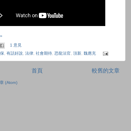
»
1 意見
保
,
有話好說
,
法律
,
社會期待
,
恐龍法官
,
頂新
,
魏應充
首頁
較舊的文章
章 (Atom)