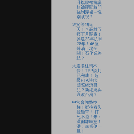
升旗脫裙抗議
短褲硬闖校門
強制穿裙＝性
別歧視？
終於等到這
天！？高雄五
輕下月關廠！
興建25年抗爭
28年！46座
煉油工場全
關！石化業終
結？
大選換柱鬧不
停！TPP談判
已完成！ 超
級FTA時代！
國際經濟孤
兒？新總統與
衰敗台灣？
中常會強勢換
柱！挺柱者失
控砸車！ 打
死不退！朱：
洪偏離民意！
洪：黨傾倒一
旦！