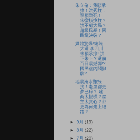
朱立倫：我願承
擔！洪秀柱：
寧願戰死！
朱蠻橫換柱？
洪不顧大局？
超級風暴！國
民黨決裂？
媒體驚爆!總統
大選 李四川:
朱願承擔! 洪
下朱上？選前
百日震撼彈!?
國民黨內鬨攤
牌?
地震淹水難抵
抗！老屋都更
夢已碎？ 建
商太蠻橫？屋
主太貪心？都
更為何走上絕
路？
►
9月
(19)
►
8月
(22)
►
7月
(20)