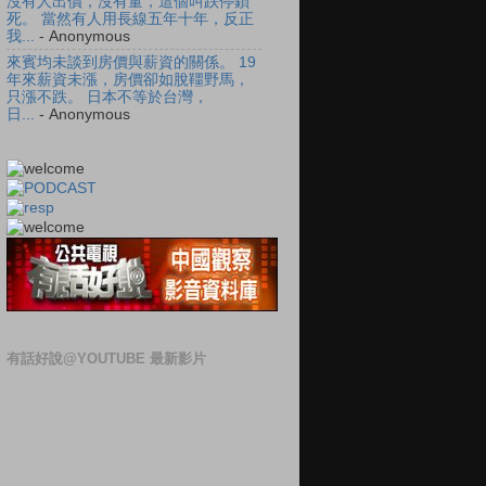
沒有人出價，沒有量，這個叫跌停鎖
死。 當然有人用長線五年十年，反正
我...
- Anonymous
來賓均未談到房價與薪資的關係。 19
年來薪資未漲，房價卻如脫韁野馬，
只漲不跌。 日本不等於台灣，
日...
- Anonymous
有話好說@YOUTUBE 最新影片