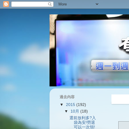
過去內容
過往內容
▼
2015
(192)
▼
10月
(18)
選前放利多?入
袋為安!勞退
可以一次領!