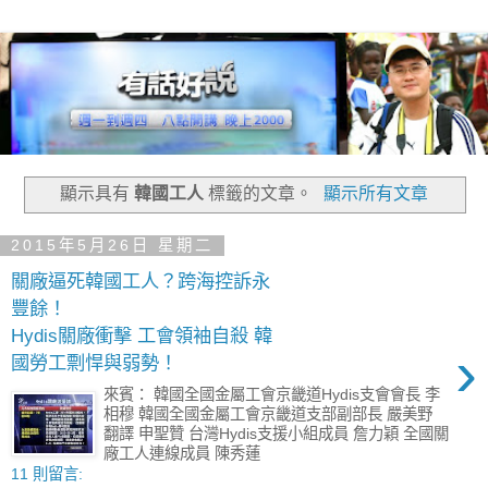
顯示具有
韓國工人
標籤的文章。
顯示所有文章
2015年5月26日 星期二
關廠逼死韓國工人？跨海控訴永
豐餘！
Hydis關廠衝擊 工會領袖自殺 韓
›
國勞工剽悍與弱勢！
來賓： 韓國全國金屬工會京畿道Hydis支會會長 李
相穆 韓國全國金屬工會京畿道支部副部長 嚴美野
翻譯 申聖贊 台灣Hydis支援小組成員 詹力穎 全國關
廠工人連線成員 陳秀蓮
11 則留言: