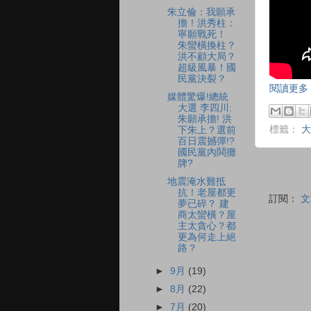
朱立倫：我願承
擔！洪秀柱：
寧願戰死！
朱蠻橫換柱？
洪不顧大局？
超級風暴！國
民黨決裂？
閱讀更多 
媒體驚爆!總統
大選 李四川:
朱願承擔! 洪
標籤：
大
下朱上？選前
百日震撼彈!?
國民黨內鬨攤
牌?
地震淹水難抵
抗！老屋都更
訂閱：
文
夢已碎？ 建
商太蠻橫？屋
主太貪心？都
更為何走上絕
路？
►
9月
(19)
►
8月
(22)
►
7月
(20)