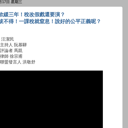
2月17日 星期三
款緩三年！稅改假戲還要演？
拔不得！一課稅就窒息！說好的公平正義呢？
 汪潔民
主持人 阮慕驊
評論者 馬凱
律師 徐宗甫
聯盟發言人 洪敬舒