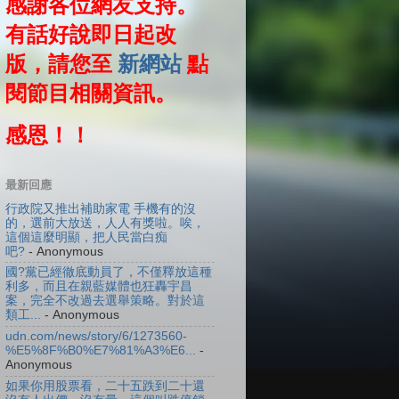
感謝各位網友支持。
有話好說即日起改
版，請您至
新網站
點
閱節目相關資訊。
感恩！！
最新回應
行政院又推出補助家電 手機有的沒
的，選前大放送，人人有獎啦。唉，
這個這麼明顯，把人民當白痴
吧?
- Anonymous
國?黨已經徹底動員了，不僅釋放這種
利多，而且在親藍媒體也狂轟宇昌
案，完全不改過去選舉策略。對於這
類工...
- Anonymous
udn.com/news/story/6/1273560-
%E5%8F%B0%E7%81%A3%E6...
-
Anonymous
如果你用股票看，二十五跌到二十還