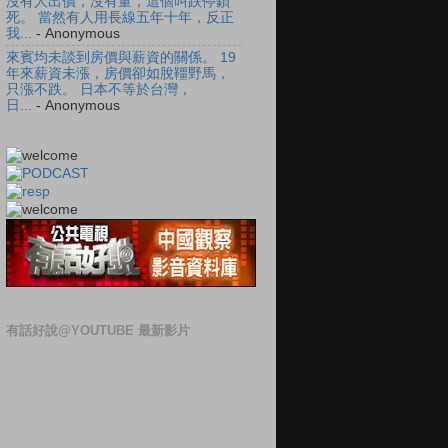
沒有人出價，沒有量，這個叫跌停鎖
死。 當然有人用長線五年十年，反正
我...
- Anonymous
來賓均未談到房價與薪資的關係。 19
年來薪資未漲，房價卻如脫韁野馬，
只漲不跌。 日本不等於台灣，
日...
- Anonymous
有話好說@YOUTUBE 最新影片