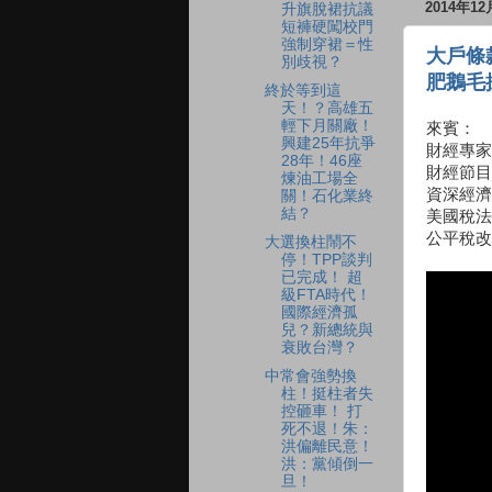
2014年1
升旗脫裙抗議
短褲硬闖校門
強制穿裙＝性
大戶條
別歧視？
肥鵝毛
終於等到這
天！？高雄五
輕下月關廠！
來賓：
興建25年抗爭
財經專家
28年！46座
財經節目
煉油工場全
資深經濟
關！石化業終
結？
美國稅法
公平稅改
大選換柱鬧不
停！TPP談判
已完成！ 超
級FTA時代！
國際經濟孤
兒？新總統與
衰敗台灣？
中常會強勢換
柱！挺柱者失
控砸車！ 打
死不退！朱：
洪偏離民意！
洪：黨傾倒一
旦！