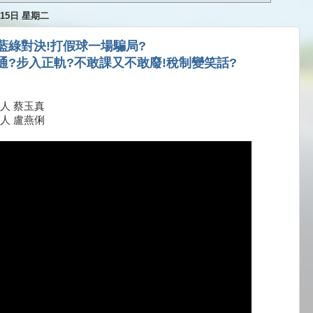
月15日 星期二
藍綠對決!打假球一場騙局?
通?步入正軌?不敢課又不敢廢!稅制變笑話?
人 蔡玉真
人 盧燕俐