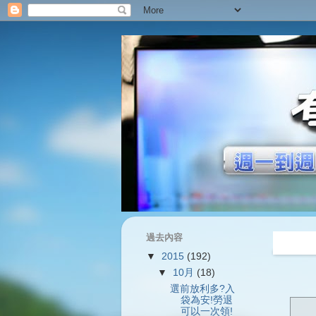
過去內容
過往內容
▼
2015
(192)
▼
10月
(18)
選前放利多?入
袋為安!勞退
可以一次領!