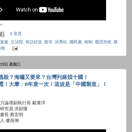
»
0 意見
進黨
,
立法院
,
有話好說
,
股市
,
洪秀柱
,
國民黨
,
稅制
,
廢證所稅
,
蔡
所稅
月19日 星期三
逃殺？海嘯又要來？台灣列麻煩十國！
霜！大摩：8年衰一次！這波是「中國製造」！
力論壇副執行長 戴肇洋
研究員 洪財隆
書長 蔡宏明
人 盧燕俐