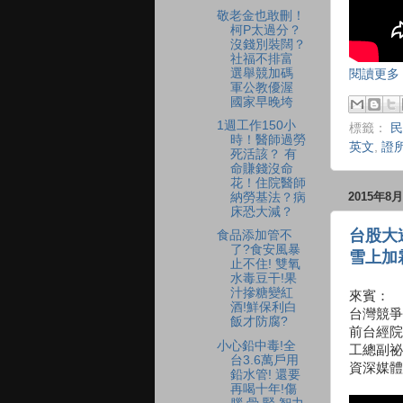
敬老金也敢刪！
柯P太過分？
沒錢別裝闊？
社福不排富
選舉競加碼
閱讀更多 
軍公教優渥
國家早晚垮
1週工作150小
標籤：
民
時！醫師過勞
英文
,
證
死活該？ 有
命賺錢沒命
花！住院醫師
2015年8
納勞基法？病
床恐大減？
台股大
食品添加管不
了?食安風暴
雪上加
止不住! 雙氧
水毒豆干!果
汁摻糖變紅
來賓：
酒!鮮保利白
台灣競爭
飯才防腐?
前台經院
小心鉛中毒!全
工總副祕
台3.6萬戶用
資深媒體
鉛水管! 還要
再喝十年!傷