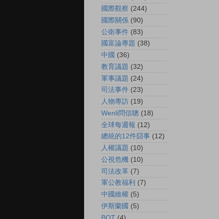
國際觀察
(244)
國際關係
(90)
公衛事件
(83)
國富論專題
(38)
中國
(36)
教育議題
(32)
軍事議題
(24)
司法事件
(23)
人物專訪
(19)
Wenli問信聰
(18)
全球每週報
(12)
總統的12件囧事
(12)
人權議題
(10)
公視危機
(10)
司法改革
(7)
軍公教福利
(7)
中國維權
(5)
伊斯蘭國
(5)
BOT
(4)