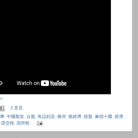
»
2 意見
摩
,
中國製造
,
台股
,
有話好說
,
兩岸
,
救經濟
,
陸股
,
麻煩十國
,
經濟
,
,
證交稅
,
證所稅