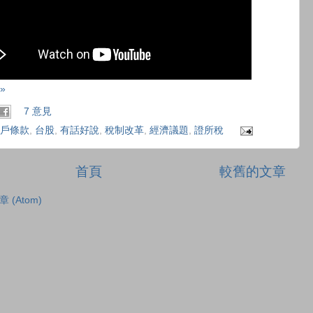
»
7 意見
戶條款
,
台股
,
有話好說
,
稅制改革
,
經濟議題
,
證所稅
首頁
較舊的文章
章 (Atom)