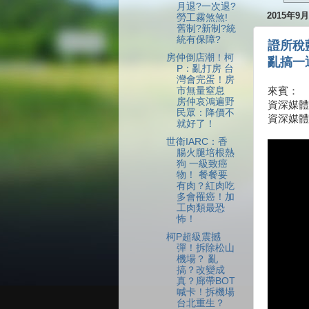
月退?一次退?
2015年9
勞工霧煞煞!
舊制?新制?統
統有保障?
證所稅
房仲倒店潮！柯
亂搞一
P：亂打房 台
灣會完蛋！房
市無量窒息
來賓：
房仲哀鴻遍野
資深媒體
民眾：降價不
資深媒體
就好了！
世衛IARC：香
腸火腿培根熱
狗 一級致癌
物！ 餐餐要
有肉？紅肉吃
多會罹癌！加
工肉類最恐
怖！
柯P超級震撼
彈！拆除松山
機場？ 亂
搞？改變成
真？廊帶BOT
喊卡！拆機場
台北重生？