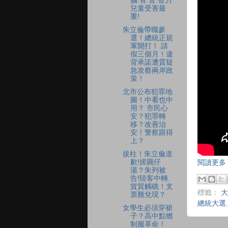
腦.骨.腎.智力
兒童受害最
重!
朱立倫帶職參
選！總統正規
軍開打！ 請
假三個月！違
背承諾遭質疑
急攻蔡兩岸政
策！
北市公布犯罪地
圖！中看也中
用？ 市民心
安？犯罪轉
移？改善治
安！警察跟得
上？
拔柱！朱立倫道
歉!搓圓仔
閱讀更多 
湯？朱列被
告!陸客中轉.
貨貿觸礁！支
標籤：
大
票難兌現？
總統大選
女學生必須穿裙
子？高中點燃
制服革命！