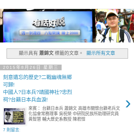
顯示具有
蕭錦文
標籤的文章。
顯示所有文章
2015年8月26日 星期三
刻意遺忘的歷史?二戰幽魂無鄉
可歸!
中國人?日本兵?靖國神社?忠烈
›
祠?台籍日本兵血淚!
來賓： 台籍日本兵 蕭錦文 高雄市關懷台籍老兵文
化協會常務理事 吳祝榮 中研院民族所助理研究員
黃智慧 輔大歷史系教授 陳君愷
7 則留言: