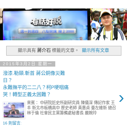
顯示具有
蔣介石
標籤的文章。
顯示所有文章
2015年3月2日 星期一
潑漆.勒頸.斬首 蔣公銅像災難
日？
永難撫平的二二八？柯P哽咽痛
›
哭！轉型正義太困難？
來賓： 中研院近史所副研究員 陳儀深 傳記作家 王
丰 新北市板橋高中 歷史老師 黃惠貞 臺左維新 總召
林于倫 社會民主黨籌備處秘書長 嚴婉玲
16 則留言: