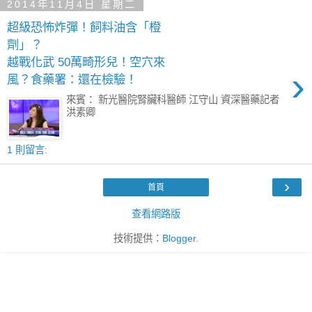
2014年11月4日 星期二
超級恐怖炸彈！飼料油含「橙
劑」？
越戰化武 50萬畸形兒！空穴來
›
風？食藥署：還在檢驗！
來賓： 新光醫院腎臟科醫師 江守山 資深醫藥記者
洪素卿
1 則留言:
›
首頁
查看網路版
技術提供：
Blogger
.