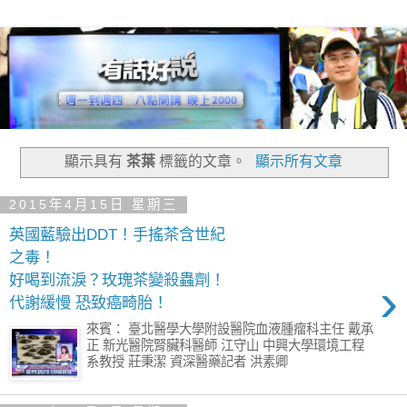
顯示具有
茶葉
標籤的文章。
顯示所有文章
2015年4月15日 星期三
英國藍驗出DDT！手搖茶含世紀
之毒！
好喝到流淚？玫瑰茶變殺蟲劑！
›
代謝緩慢 恐致癌畸胎！
來賓： 臺北醫學大學附設醫院血液腫瘤科主任 戴承
正 新光醫院腎臟科醫師 江守山 中興大學環境工程
系教授 莊秉潔 資深醫藥記者 洪素卿