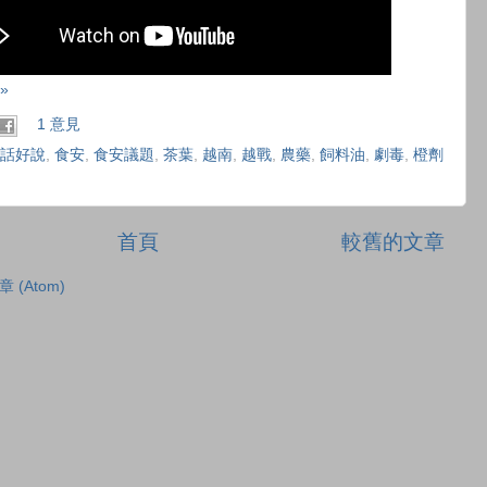
»
1 意見
話好說
,
食安
,
食安議題
,
茶葉
,
越南
,
越戰
,
農藥
,
飼料油
,
劇毒
,
橙劑
首頁
較舊的文章
章 (Atom)