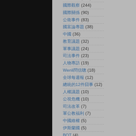
國際觀察
(244)
國際關係
(90)
公衛事件
(83)
國富論專題
(38)
中國
(36)
教育議題
(32)
軍事議題
(24)
司法事件
(23)
人物專訪
(19)
Wenli問信聰
(18)
全球每週報
(12)
總統的12件囧事
(12)
人權議題
(10)
公視危機
(10)
司法改革
(7)
軍公教福利
(7)
中國維權
(5)
伊斯蘭國
(5)
BOT
(4)