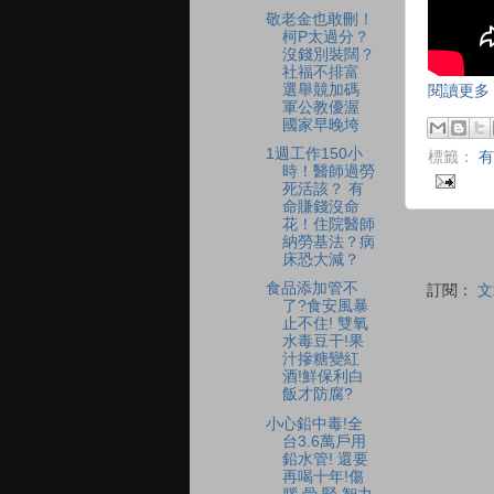
敬老金也敢刪！
柯P太過分？
沒錢別裝闊？
社福不排富
選舉競加碼
閱讀更多 
軍公教優渥
國家早晚垮
1週工作150小
標籤：
有
時！醫師過勞
死活該？ 有
命賺錢沒命
花！住院醫師
納勞基法？病
床恐大減？
食品添加管不
訂閱：
文
了?食安風暴
止不住! 雙氧
水毒豆干!果
汁摻糖變紅
酒!鮮保利白
飯才防腐?
小心鉛中毒!全
台3.6萬戶用
鉛水管! 還要
再喝十年!傷