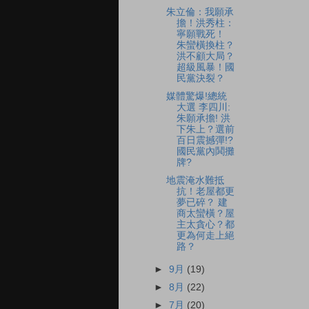
朱立倫：我願承
擔！洪秀柱：
寧願戰死！
朱蠻橫換柱？
洪不顧大局？
超級風暴！國
民黨決裂？
媒體驚爆!總統
大選 李四川:
朱願承擔! 洪
下朱上？選前
百日震撼彈!?
國民黨內鬨攤
牌?
地震淹水難抵
抗！老屋都更
夢已碎？ 建
商太蠻橫？屋
主太貪心？都
更為何走上絕
路？
►
9月
(19)
►
8月
(22)
►
7月
(20)