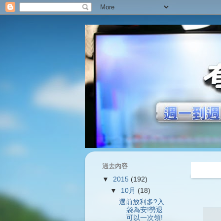
過去內容
過往內容
▼
2015
(192)
▼
10月
(18)
選前放利多?入
袋為安!勞退
可以一次領!