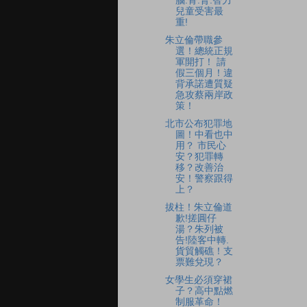
腦.骨.腎.智力
兒童受害最
重!
朱立倫帶職參
選！總統正規
軍開打！ 請
假三個月！違
背承諾遭質疑
急攻蔡兩岸政
策！
北市公布犯罪地
圖！中看也中
用？ 市民心
安？犯罪轉
移？改善治
安！警察跟得
上？
拔柱！朱立倫道
歉!搓圓仔
湯？朱列被
告!陸客中轉.
貨貿觸礁！支
票難兌現？
女學生必須穿裙
子？高中點燃
制服革命！