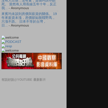
沒有人出價，沒有量，這個叫跌停鎖
死。 當然有人用長線五年十年，反正
我...
- Anonymous
來賓均未談到房價與薪資的關係。 19
年來薪資未漲，房價卻如脫韁野馬，
只漲不跌。 日本不等於台灣，
日...
- Anonymous
有話好說@YOUTUBE 最新影片