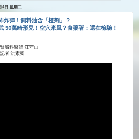
1月4日 星期二
怖炸彈！飼料油含「橙劑」？
武 50萬畸形兒！空穴來風？食藥署：還在檢驗！
腎臟科醫師 江守山
記者 洪素卿