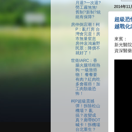
月退?一次退?
2014年1
勞工霧煞煞!
舊制?新制?統
統有保障?
超級恐
房仲倒店潮！柯
越戰化
P：亂打房 台
灣會完蛋！房
市無量窒息
來賓：
房仲哀鴻遍野
新光醫院
民眾：降價不
資深醫藥
就好了！
世衛IARC：香
腸火腿培根熱
狗 一級致癌
物！ 餐餐要
有肉？紅肉吃
多會罹癌！加
工肉類最恐
怖！
柯P超級震撼
彈！拆除松山
機場？ 亂
搞？改變成
真？廊帶BOT
喊卡！拆機場
台北重生？