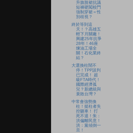
升旗脫裙抗議
短褲硬闖校門
強制穿裙＝性
別歧視？
終於等到這
天！？高雄五
輕下月關廠！
興建25年抗爭
28年！46座
煉油工場全
關！石化業終
結？
大選換柱鬧不
停！TPP談判
已完成！ 超
級FTA時代！
國際經濟孤
兒？新總統與
衰敗台灣？
中常會強勢換
柱！挺柱者失
控砸車！ 打
死不退！朱：
洪偏離民意！
洪：黨傾倒一
旦！