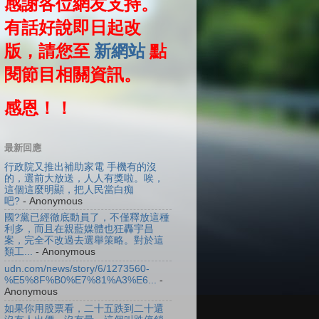
感謝各位網友支持。
有話好說即日起改
版，請您至
新網站
點
閱節目相關資訊。
感恩！！
最新回應
行政院又推出補助家電 手機有的沒
的，選前大放送，人人有獎啦。唉，
這個這麼明顯，把人民當白痴
吧?
- Anonymous
國?黨已經徹底動員了，不僅釋放這種
利多，而且在親藍媒體也狂轟宇昌
案，完全不改過去選舉策略。對於這
類工...
- Anonymous
udn.com/news/story/6/1273560-
%E5%8F%B0%E7%81%A3%E6...
-
Anonymous
如果你用股票看，二十五跌到二十還