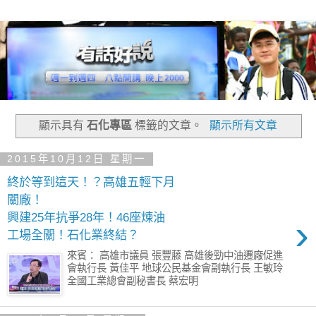
顯示具有
石化專區
標籤的文章。
顯示所有文章
2015年10月12日 星期一
終於等到這天！？高雄五輕下月
關廠！
興建25年抗爭28年！46座煉油
›
工場全關！石化業終結？
來賓： 高雄市議員 張豐藤 高雄後勁中油遷廠促進
會執行長 黃佳平 地球公民基金會副執行長 王敏玲
全國工業總會副秘書長 蔡宏明