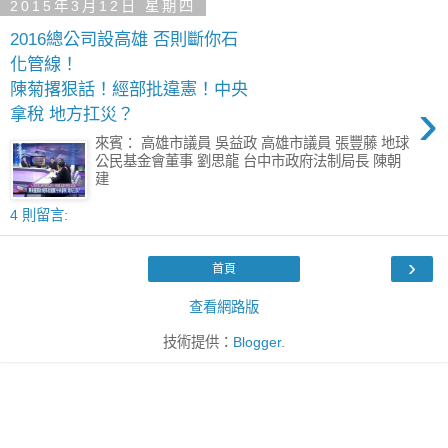
2015年3月12日 星期四
2016總公司設高雄 否則斷你石
化管線！
陳菊撂狠話！經部批違憲！中央
›
拿稅 地方扛災？
來賓： 高雄市議員 吳益政 高雄市議員 張豐藤 地球
公民基金會董事 劉思龍 台中市政府法制局長 陳朝
建
4 則留言:
›
首頁
查看網路版
技術提供：
Blogger
.