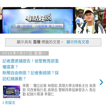
顯示具有
濫權
標籤的文章。
顯示所有文章
2015年7月27日 星期一
記者遭逮捕提告！檢警教育部濫
權違憲？
新聞自由倒退？記者衝過頭？採
›
訪紅線誰劃？
來賓： 獨立記者 林雨佑 真理大學法律系主任 吳景
欽 司改會執行長 高榮志 警察改革協會發言人 馬在
勤 紀錄片導演 李惠仁
2 則留言: