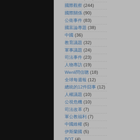
國際觀察
(244)
國際關係
(90)
公衛事件
(83)
國富論專題
(38)
中國
(36)
教育議題
(32)
軍事議題
(24)
司法事件
(23)
人物專訪
(19)
Wenli問信聰
(18)
全球每週報
(12)
總統的12件囧事
(12)
人權議題
(10)
公視危機
(10)
司法改革
(7)
軍公教福利
(7)
中國維權
(5)
伊斯蘭國
(5)
BOT
(4)