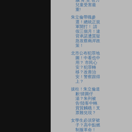
腦.骨.腎.智力
兒童受害最
重!
朱立倫帶職參
選！總統正規
軍開打！ 請
假三個月！違
背承諾遭質疑
急攻蔡兩岸政
策！
北市公布犯罪地
圖！中看也中
用？ 市民心
安？犯罪轉
移？改善治
安！警察跟得
上？
拔柱！朱立倫道
歉!搓圓仔
湯？朱列被
告!陸客中轉.
貨貿觸礁！支
票難兌現？
女學生必須穿裙
子？高中點燃
制服革命！