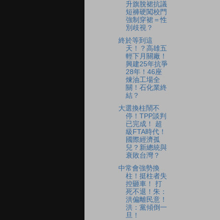
升旗脫裙抗議
短褲硬闖校門
強制穿裙＝性
別歧視？
終於等到這
天！？高雄五
輕下月關廠！
興建25年抗爭
28年！46座
煉油工場全
關！石化業終
結？
大選換柱鬧不
停！TPP談判
已完成！ 超
級FTA時代！
國際經濟孤
兒？新總統與
衰敗台灣？
中常會強勢換
柱！挺柱者失
控砸車！ 打
死不退！朱：
洪偏離民意！
洪：黨傾倒一
旦！