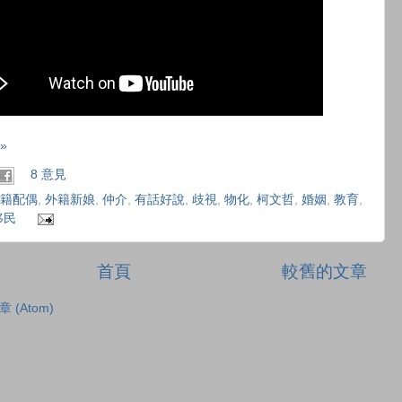
»
8 意見
籍配偶
,
外籍新娘
,
仲介
,
有話好說
,
歧視
,
物化
,
柯文哲
,
婚姻
,
教育
,
移民
首頁
較舊的文章
章 (Atom)