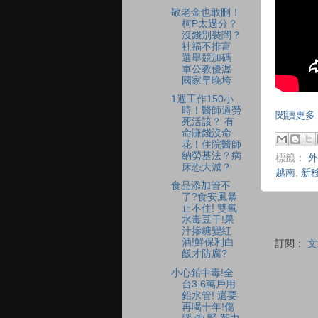
敬老金也敢刪！
柯P太過分？
沒錢別裝闊？
社福不排富
選舉競加碼
軍公教優渥
國家早晚垮
1週工作150小
時！醫師過勞
閱讀更多 
死活該？ 有
命賺錢沒命
花！住院醫師
納勞基法？病
標籤：
外
床恐大減？
越南
,
新
食品添加管不
了?食安風暴
止不住! 雙氧
水毒豆干!果
汁摻糖變紅
酒!鮮保利白
訂閱：
文
飯才防腐?
小心鉛中毒!全
台3.6萬戶用
鉛水管! 還要
再喝十年!傷