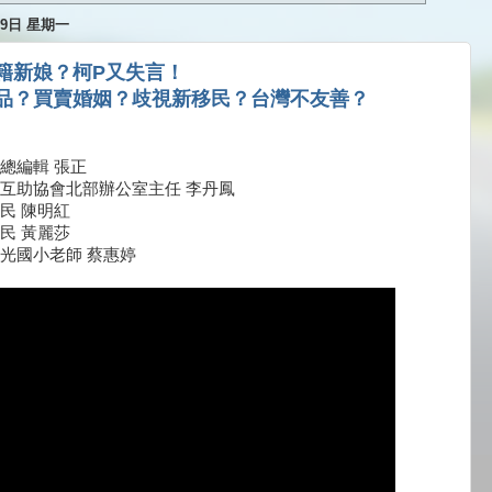
月9日 星期一
籍新娘？柯P又失言！
品？買賣婚姻？歧視新移民？台灣不友善？
總編輯 張正
互助協會北部辦公室主任 李丹鳳
民 陳明紅
民 黃麗莎
光國小老師 蔡惠婷