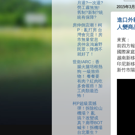
月退?一次退?
2015年3
勞工霧煞煞!
舊制?新制?統
統有保障?
進口外
房仲倒店潮！柯
人變商
P：亂打房 台
灣會完蛋！房
市無量窒息
來賓：
房仲哀鴻遍野
前四方報
民眾：降價不
國際家庭
就好了！
越南新移
世衛IARC：香
印尼新移
腸火腿培根熱
新竹市陽
狗 一級致癌
物！ 餐餐要
有肉？紅肉吃
多會罹癌！加
工肉類最恐
怖！
柯P超級震撼
彈！拆除松山
機場？ 亂
搞？改變成
真？廊帶BOT
喊卡！拆機場
台北重生？