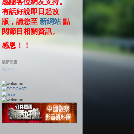
感謝各位網友支持。
有話好說即日起改
版，請您至
新網站
點
閱節目相關資訊。
感恩！！
最新回應
載入中…