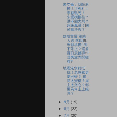
朱立倫：我願承
擔！洪秀柱：
寧願戰死！
朱蠻橫換柱？
洪不顧大局？
超級風暴！國
民黨決裂？
媒體驚爆!總統
大選 李四川:
朱願承擔! 洪
下朱上？選前
百日震撼彈!?
國民黨內鬨攤
牌?
地震淹水難抵
抗！老屋都更
夢已碎？ 建
商太蠻橫？屋
主太貪心？都
更為何走上絕
路？
►
9月
(19)
►
8月
(22)
►
7月
(20)