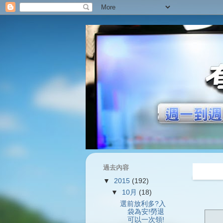
過去內容
過往內容
▼
2015
(192)
▼
10月
(18)
選前放利多?入
袋為安!勞退
可以一次領!