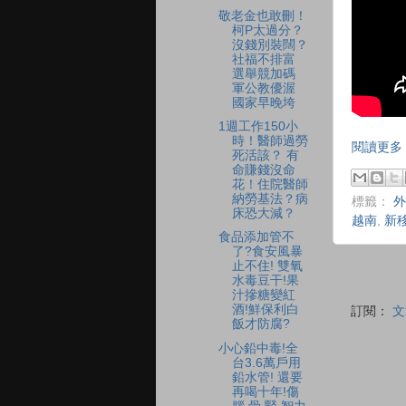
敬老金也敢刪！
柯P太過分？
沒錢別裝闊？
社福不排富
選舉競加碼
軍公教優渥
國家早晚垮
1週工作150小
時！醫師過勞
閱讀更多 
死活該？ 有
命賺錢沒命
花！住院醫師
納勞基法？病
標籤：
外
床恐大減？
越南
,
新
食品添加管不
了?食安風暴
止不住! 雙氧
水毒豆干!果
汁摻糖變紅
酒!鮮保利白
訂閱：
文
飯才防腐?
小心鉛中毒!全
台3.6萬戶用
鉛水管! 還要
再喝十年!傷