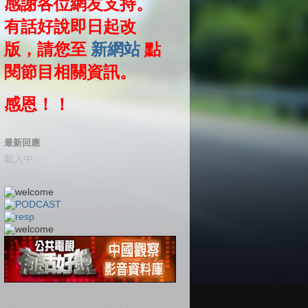
感謝各位網友支持。
有話好說即日起改
版，請您至
新網站
點
閱節目相關資訊。
感恩！！
最新回應
載入中…