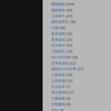
國際觀察
(244)
國際關係
(90)
公衛事件
(83)
國富論專題
(38)
中國
(36)
教育議題
(32)
軍事議題
(24)
司法事件
(23)
人物專訪
(19)
Wenli問信聰
(18)
全球每週報
(12)
總統的12件囧事
(12)
人權議題
(10)
公視危機
(10)
司法改革
(7)
軍公教福利
(7)
中國維權
(5)
伊斯蘭國
(5)
BOT
(4)