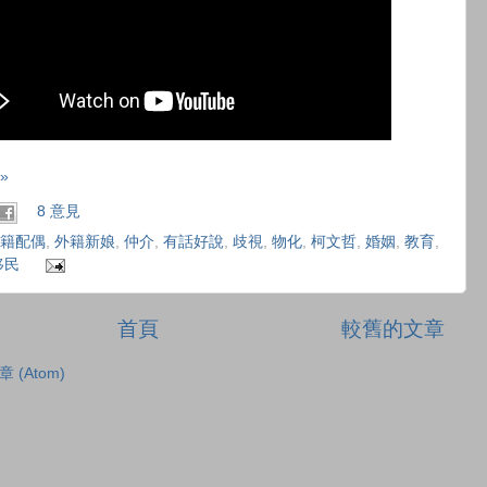
»
8 意見
籍配偶
,
外籍新娘
,
仲介
,
有話好說
,
歧視
,
物化
,
柯文哲
,
婚姻
,
教育
,
移民
首頁
較舊的文章
章 (Atom)