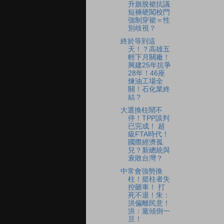
升旗脫裙抗議
短褲硬闖校門
強制穿裙＝性
別歧視？
終於等到這
天！？高雄五
輕下月關廠！
興建25年抗爭
28年！46座
煉油工場全
關！石化業終
結？
大選換柱鬧不
停！TPP談判
已完成！ 超
級FTA時代！
國際經濟孤
兒？新總統與
衰敗台灣？
中常會強勢換
柱！挺柱者失
控砸車！ 打
死不退！朱：
洪偏離民意！
洪：黨傾倒一
旦！