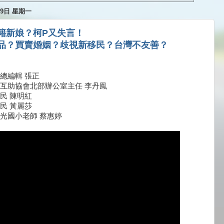
月9日 星期一
籍新娘？柯P又失言！
品？買賣婚姻？歧視新移民？台灣不友善？
總編輯 張正
互助協會北部辦公室主任 李丹鳳
民 陳明紅
民 黃麗莎
光國小老師 蔡惠婷