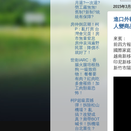
月退?一次退?
2015年3
勞工霧煞煞!
舊制?新制?統
統有保障?
進口外
房仲倒店潮！柯
人變商
P：亂打房 台
灣會完蛋！房
市無量窒息
來賓：
房仲哀鴻遍野
前四方報
民眾：降價不
國際家庭
就好了！
越南新移
世衛IARC：香
印尼新移
腸火腿培根熱
新竹市陽
狗 一級致癌
物！ 餐餐要
有肉？紅肉吃
多會罹癌！加
工肉類最恐
怖！
柯P超級震撼
彈！拆除松山
機場？ 亂
搞？改變成
真？廊帶BOT
喊卡！拆機場
台北重生？