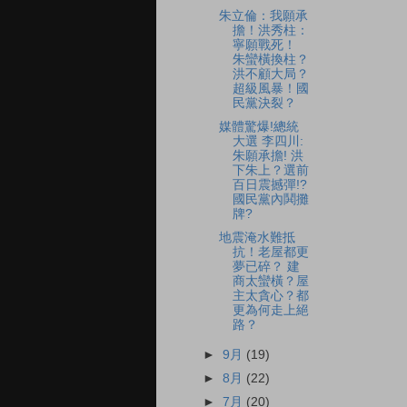
朱立倫：我願承
擔！洪秀柱：
寧願戰死！
朱蠻橫換柱？
洪不顧大局？
超級風暴！國
民黨決裂？
媒體驚爆!總統
大選 李四川:
朱願承擔! 洪
下朱上？選前
百日震撼彈!?
國民黨內鬨攤
牌?
地震淹水難抵
抗！老屋都更
夢已碎？ 建
商太蠻橫？屋
主太貪心？都
更為何走上絕
路？
►
9月
(19)
►
8月
(22)
►
7月
(20)