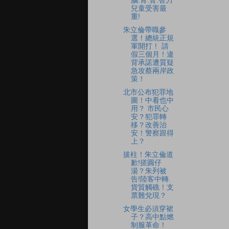
腦.骨.腎.智力
兒童受害最
重!
朱立倫帶職參
選！總統正規
軍開打！ 請
假三個月！違
背承諾遭質疑
急攻蔡兩岸政
策！
北市公布犯罪地
圖！中看也中
用？ 市民心
安？犯罪轉
移？改善治
安！警察跟得
上？
拔柱！朱立倫道
歉!搓圓仔
湯？朱列被
告!陸客中轉.
貨貿觸礁！支
票難兌現？
女學生必須穿裙
子？高中點燃
制服革命！