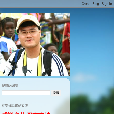
搜尋此網誌
有話好說網站改版