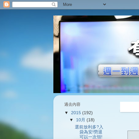
過去內容
過往內容
▼
2015
(192)
▼
10月
(18)
選前放利多?入
袋為安!勞退
可以一次領!