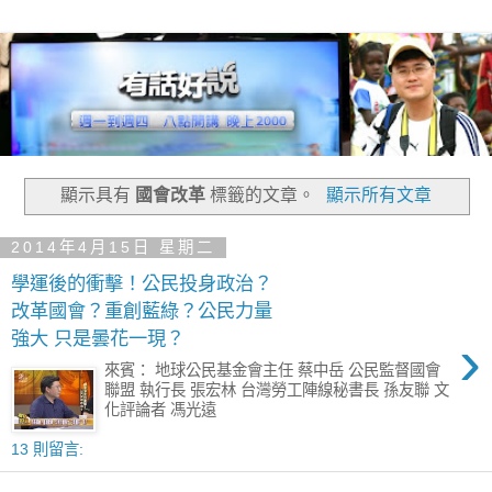
顯示具有
國會改革
標籤的文章。
顯示所有文章
2014年4月15日 星期二
學運後的衝擊！公民投身政治？
改革國會？重創藍綠？公民力量
›
強大 只是曇花一現？
來賓： 地球公民基金會主任 蔡中岳 公民監督國會
聯盟 執行長 張宏林 台灣勞工陣線秘書長 孫友聯 文
化評論者 馮光遠
13 則留言: