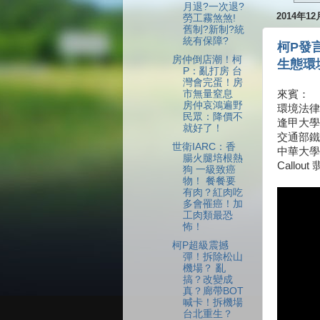
月退?一次退?
2014年1
勞工霧煞煞!
舊制?新制?統
統有保障?
柯P發
房仲倒店潮！柯
生態環
P：亂打房 台
灣會完蛋！房
市無量窒息
來賓：
房仲哀鴻遍野
環境法律
民眾：降價不
逢甲大學
就好了！
交通部鐵
世衛IARC：香
中華大學
腸火腿培根熱
Callo
狗 一級致癌
物！ 餐餐要
有肉？紅肉吃
多會罹癌！加
工肉類最恐
怖！
柯P超級震撼
彈！拆除松山
機場？ 亂
搞？改變成
真？廊帶BOT
喊卡！拆機場
台北重生？