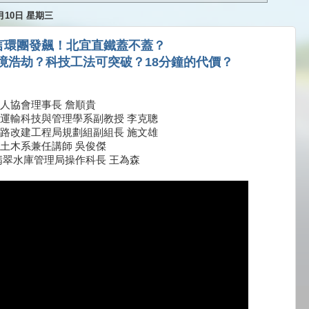
2月10日 星期三
言環團發飆！北宜直鐵蓋不蓋？
境浩劫？科技工法可突破？18分鐘的代價？
人協會理事長 詹順貴
運輸科技與管理學系副教授 李克聰
路改建工程局規劃組副組長 施文雄
土木系兼任講師 吳俊傑
ut 翡翠水庫管理局操作科長 王為森