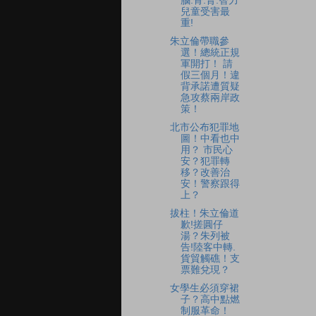
腦.骨.腎.智力
兒童受害最
重!
朱立倫帶職參
選！總統正規
軍開打！ 請
假三個月！違
背承諾遭質疑
急攻蔡兩岸政
策！
北市公布犯罪地
圖！中看也中
用？ 市民心
安？犯罪轉
移？改善治
安！警察跟得
上？
拔柱！朱立倫道
歉!搓圓仔
湯？朱列被
告!陸客中轉.
貨貿觸礁！支
票難兌現？
女學生必須穿裙
子？高中點燃
制服革命！