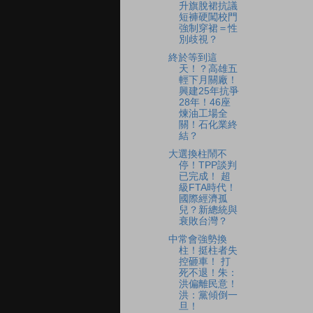
升旗脫裙抗議
短褲硬闖校門
強制穿裙＝性
別歧視？
終於等到這
天！？高雄五
輕下月關廠！
興建25年抗爭
28年！46座
煉油工場全
關！石化業終
結？
大選換柱鬧不
停！TPP談判
已完成！ 超
級FTA時代！
國際經濟孤
兒？新總統與
衰敗台灣？
中常會強勢換
柱！挺柱者失
控砸車！ 打
死不退！朱：
洪偏離民意！
洪：黨傾倒一
旦！