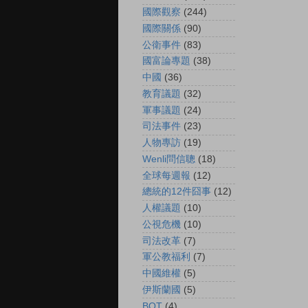
國際觀察
(244)
國際關係
(90)
公衛事件
(83)
國富論專題
(38)
中國
(36)
教育議題
(32)
軍事議題
(24)
司法事件
(23)
人物專訪
(19)
Wenli問信聰
(18)
全球每週報
(12)
總統的12件囧事
(12)
人權議題
(10)
公視危機
(10)
司法改革
(7)
軍公教福利
(7)
中國維權
(5)
伊斯蘭國
(5)
BOT
(4)