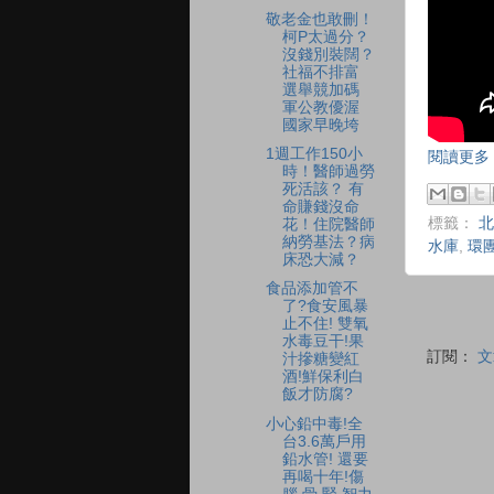
敬老金也敢刪！
柯P太過分？
沒錢別裝闊？
社福不排富
選舉競加碼
軍公教優渥
國家早晚垮
1週工作150小
閱讀更多 
時！醫師過勞
死活該？ 有
命賺錢沒命
標籤：
北
花！住院醫師
納勞基法？病
水庫
,
環
床恐大減？
食品添加管不
了?食安風暴
止不住! 雙氧
水毒豆干!果
訂閱：
文
汁摻糖變紅
酒!鮮保利白
飯才防腐?
小心鉛中毒!全
台3.6萬戶用
鉛水管! 還要
再喝十年!傷