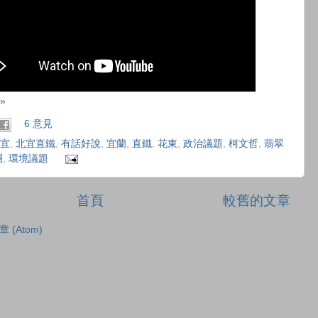
»
6 意見
宜
,
北宜直鐵
,
有話好說
,
宜蘭
,
直鐵
,
花東
,
政治議題
,
柯文哲
,
翡翠
團
,
環境議題
首頁
較舊的文章
章 (Atom)