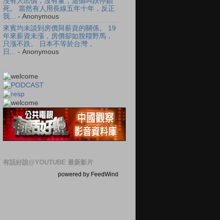
沒有人出價，沒有量，這個叫跌停鎖
死。 當然有人用長線五年十年，反正
我...
- Anonymous
來賓均未談到房價與薪資的關係。 19
年來薪資未漲，房價卻如脫韁野馬，
只漲不跌。 日本不等於台灣，
日...
- Anonymous
有話好說@YOUTUBE 最新影片
powered by FeedWind