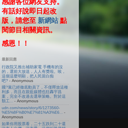
感謝各位網友支持。
有話好說即日起改
版，請您至
新網站
點
閱節目相關資訊。
感恩！！
最新回應
行政院又推出補助家電 手機有的沒
的，選前大放送，人人有獎啦。唉，
這個這麼明顯，把人民當白痴
吧?
- Anonymous
國?黨已經徹底動員了，不僅釋放這種
利多，而且在親藍媒體也狂轟宇昌
案，完全不改過去選舉策略。對於這
類工...
- Anonymous
udn.com/news/story/6/1273560-
%E5%8F%B0%E7%81%A3%E6...
-
Anonymous
如果你用股票看，二十五跌到二十還