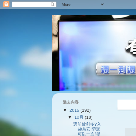
過去內容
過往內容
▼
2015
(192)
▼
10月
(18)
選前放利多?入
袋為安!勞退
可以一次領!