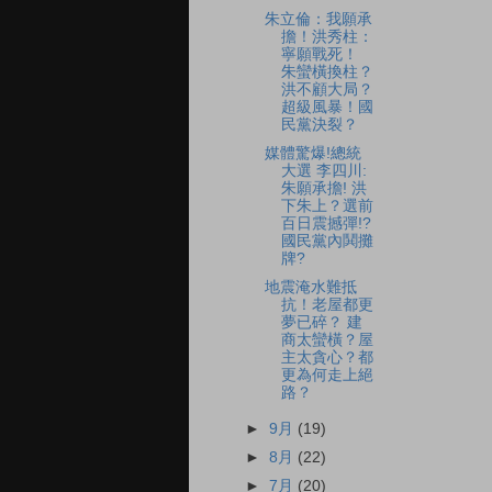
朱立倫：我願承
擔！洪秀柱：
寧願戰死！
朱蠻橫換柱？
洪不顧大局？
超級風暴！國
民黨決裂？
媒體驚爆!總統
大選 李四川:
朱願承擔! 洪
下朱上？選前
百日震撼彈!?
國民黨內鬨攤
牌?
地震淹水難抵
抗！老屋都更
夢已碎？ 建
商太蠻橫？屋
主太貪心？都
更為何走上絕
路？
►
9月
(19)
►
8月
(22)
►
7月
(20)