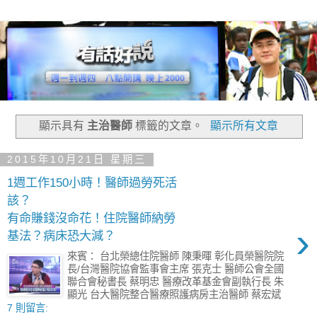
顯示具有
主治醫師
標籤的文章。
顯示所有文章
2015年10月21日 星期三
1週工作150小時！醫師過勞死活
該？
有命賺錢沒命花！住院醫師納勞
›
基法？病床恐大減？
來賓： 台北榮總住院醫師 陳秉暉 彰化員榮醫院院
長/台灣醫院協會監事會主席 張克士 醫師公會全國
聯合會秘書長 蔡明忠 醫療改革基金會副執行長 朱
顯光 台大醫院整合醫療照護病房主治醫師 蔡宏斌
7 則留言: