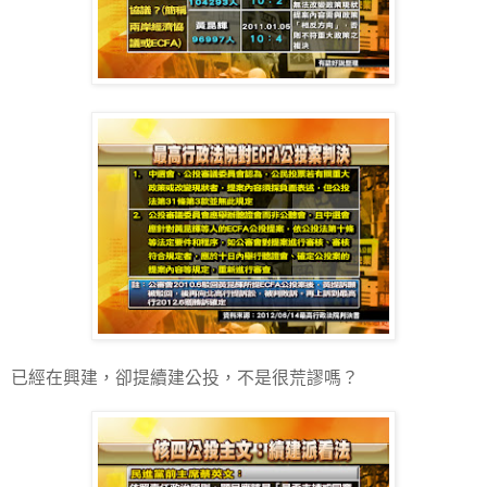
已經在興建，卻提續建公投，不是很荒謬嗎？