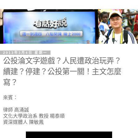
2013年3月4日 星期一
公投淪文字遊戲？人民遭政治玩弄？
續建？停建？公投第一關！主文怎麼
寫？
來賓：
律師 高涌誠
文化大學政治系 教授 楊泰順
資深媒體人 陳敏鳳