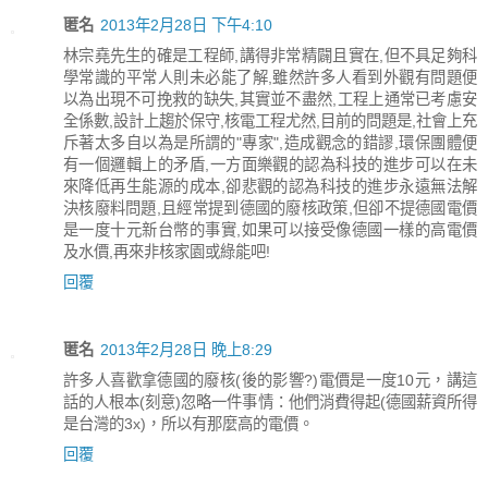
匿名
2013年2月28日 下午4:10
林宗堯先生的確是工程師,講得非常精闢且實在,但不具足夠科
學常識的平常人則未必能了解,雖然許多人看到外觀有問題便
以為出現不可挽救的缺失,其實並不盡然,工程上通常已考慮安
全係數,設計上趨於保守,核電工程尤然,目前的問題是,社會上充
斥著太多自以為是所謂的"專家",造成觀念的錯謬,環保團體便
有一個邏輯上的矛盾,一方面樂觀的認為科技的進步可以在未
來降低再生能源的成本,卻悲觀的認為科技的進步永遠無法解
決核廢料問題,且經常提到德國的廢核政策,但卻不提德國電價
是一度十元新台幣的事實,如果可以接受像德國一樣的高電價
及水價,再來非核家園或綠能吧!
回覆
匿名
2013年2月28日 晚上8:29
許多人喜歡拿德國的廢核(後的影響?)電價是一度10元，講這
話的人根本(刻意)忽略一件事情：他們消費得起(德國薪資所得
是台灣的3x)，所以有那麼高的電價。
回覆