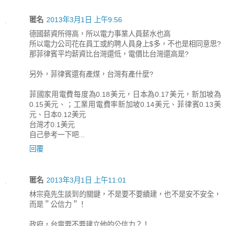
匿名
2013年3月1日 上午9:56
德國薪資所得高，所以電力事業人員薪水也高
所以電力公司花在員工或約聘人員身上$多，不也是相同意思?
那菲律賓平均薪資比台灣還低，電價比台灣還高是?
另外，菲律賓還有產煤，台灣有產什麼?
菲國家用電費每度為0.18美元，日本為0.17美元，新加坡為
0.15美元、；工業用電費率新加坡0.14美元、菲律賓0.13美
元、日本0.12美元
台灣才0.1美元
自己參考一下吧...
回覆
匿名
2013年3月1日 上午11:01
林宗堯先生談到的關鍵，不是要不要續建，也不是安不安全，
而是＂公信力＂！
政府，台電要不要建立他的公信力？！