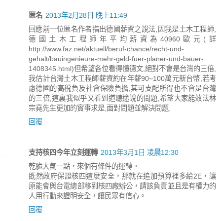
匿名
2013年2月28日 晚上11:49
回應前一位匿名作者指出德國薪資之說法,因我是土木工程師,
德國土木工程師年平均薪資為40960歐元(詳
http://www.faz.net/aktuell/beruf-chance/recht-und-
gehalt/bauingenieure-mehr-geld-fuer-planer-und-bauer-
1408345.html)但希望各位看得懂德文,絕對不會是台灣的三倍,
我估計台灣土木工程師薪資約在年薪90~100萬元新台幣,若考
慮德國的高稅負及社會保險負擔,其可支配所得也不會是台灣
的三倍,這裏我似乎又看到道聽途說的問題,希望大家能效法林
宗堯先生更加的實事求是,面對問題並解決問題.
回覆
支持核四今年立刻運轉
2013年3月1日 凌晨12:30
乾脆大氣一點，來個有條件的運轉。
既然政府保證核四這麼安全，那就在追加預算裡多給2E，讓
原能會與台電總部移到核四廠辦公，請該負責並且是有權力的
人用行動來證明安全，讓民眾有信心。
回覆