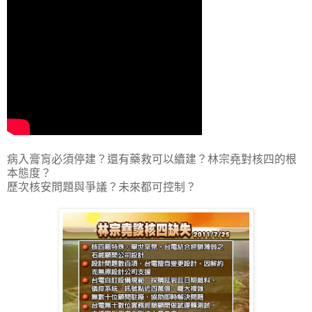
病入膏肓必須停建？還有藥救可以續建？林宗堯對核四的根
本態度？
歷次核安問題與爭議？未來都可控制？