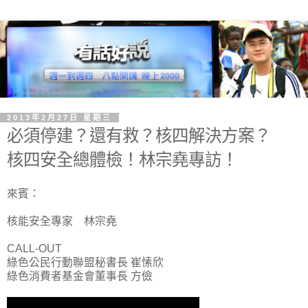
2013年2月27日 星期三
必須停建？還有救？核四解決方案？
核四安全總體檢！林宗堯專訪！
來賓：
核能安全專家 林宗堯
CALL-OUT
綠色公民行動聯盟秘書長 崔愫欣
綠色消費者基金會董事長 方儉