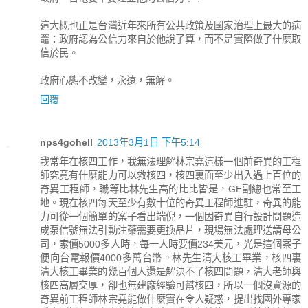
這大概也正是台灣近年來所有公共政策及國家治理上最大的病
竈：政府認為公信力來自於他說了算，而不是實際做了什麼取
信於民。
政府心態不改變，永遠，無解。
回覆
nps4gohell
2013年3月1日 下午5:14
我常年在核四工作，我無法理解林宗堯這樣一個前奇異的工程
師究竟有什麼能力可以救核四，核四裏面至少出入過上百位的
奇異工程師，職等比林先生高的比比皆是，GE副總也常至工
地。現在核四每天至少有數十位的奇異工程師進駐，奇異的能
力可從一個簡單的案子看出端倪，一個因奇異自行設計問題造
成泵信號無法引動注藥需要更換晶片，現場無法處理送請母公
司，索價5000多人時，每一人時要價234美元，光是這個案子
便向台電報價4000多萬台幣。林先生清大核工畢業，核四裏
清大核工畢業的幾百個人還是解決不了核四問題，清大老師與
核四高層交厚，卻也無建廠經驗可幫核四，所以一個沒資源的
奇異前工程師林宗堯能做什麼實在令人疑惑，提出找國外專家