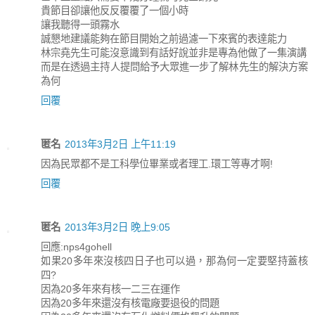
貴節目卻讓他反反覆覆了一個小時
讓我聽得一頭霧水
誠懇地建議能夠在節目開始之前過濾一下來賓的表達能力
林宗堯先生可能沒意識到有話好說並非是專為他做了一集演講
而是在透過主持人提問給予大眾進一步了解林先生的解決方案
為何
回覆
匿名
2013年3月2日 上午11:19
因為民眾都不是工科學位畢業或者理工.環工等專才啊!
回覆
匿名
2013年3月2日 晚上9:05
回應:nps4gohell
如果20多年來沒核四日子也可以過，那為何一定要堅持蓋核
四?
因為20多年來有核一二三在運作
因為20多年來還沒有核電廠要退役的問題