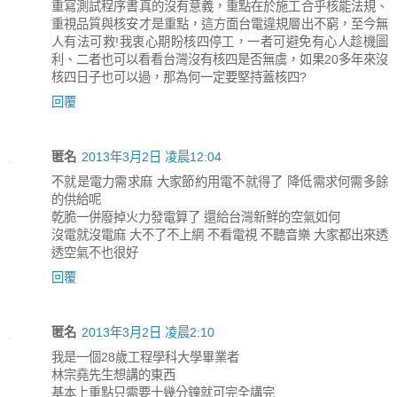
重寫測試程序書真的沒有意義，重點在於施工合乎核能法規、
重視品質與核安才是重點，這方面台電違規層出不窮，至今無
人有法可救!我衷心期盼核四停工，一者可避免有心人趁機圖
利、二者也可以看看台灣沒有核四是否無虞，如果20多年來沒
核四日子也可以過，那為何一定要堅持蓋核四?
回覆
匿名
2013年3月2日 凌晨12:04
不就是電力需求麻 大家節約用電不就得了 降低需求何需多餘
的供給呢
乾脆一併廢掉火力發電算了 還給台灣新鮮的空氣如何
沒電就沒電麻 大不了不上網 不看電視 不聽音樂 大家都出來透
透空氣不也很好
回覆
匿名
2013年3月2日 凌晨2:10
我是一個28歲工程學科大學畢業者
林宗堯先生想講的東西
基本上重點只需要十幾分鐘就可完全講完