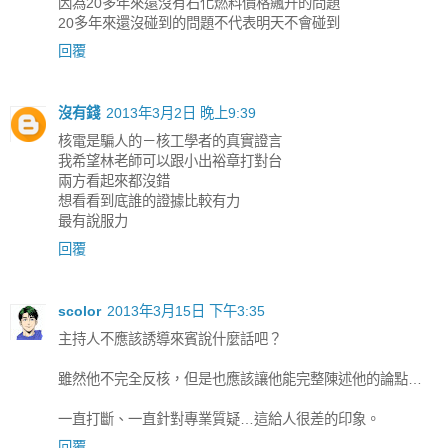
因為20多年來還沒有石化燃料價格飆升的問題
20多年來還沒碰到的問題不代表明天不會碰到
回覆
沒有錢
2013年3月2日 晚上9:39
核電是騙人的－核工學者的真實證言
我希望林老師可以跟小出裕章打對台
兩方看起來都沒錯
想看看到底誰的證據比較有力
最有說服力
回覆
scolor
2013年3月15日 下午3:35
主持人不應該誘導來賓說什麼話吧？
雖然他不完全反核，但是也應該讓他能完整陳述他的論點…
一直打斷、一直針對專業質疑…這給人很差的印象。
回覆