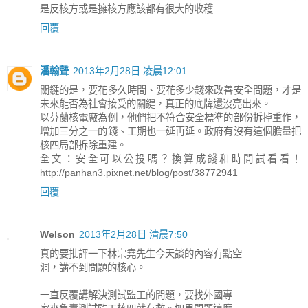
是反核方或是擁核方應該都有很大的收穫.
回覆
潘翰聲
2013年2月28日 凌晨12:01
關鍵的是，要花多久時間、要花多少錢來改善安全問題，才是
未來能否為社會接受的關鍵，真正的底牌還沒亮出來。
以芬蘭核電廠為例，他們把不符合安全標準的部份拆掉重作，
增加三分之一的錢、工期也一延再延。政府有沒有這個膽量把
核四局部拆除重建。
全文：安全可以公投嗎？換算成錢和時間試看看！
http://panhan3.pixnet.net/blog/post/38772941
回覆
Welson
2013年2月28日 清晨7:50
真的要批評一下林宗堯先生今天談的內容有點空
洞，講不到問題的核心。
一直反覆講解決測試監工的問題，要找外國專