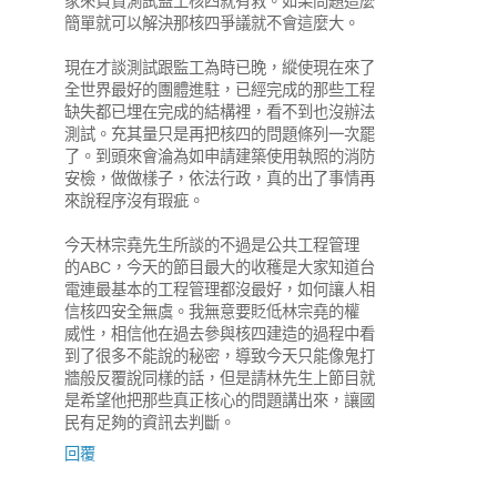
家來負責測試監工核四就有救。如果問題這麼
簡單就可以解決那核四爭議就不會這麼大。
現在才談測試跟監工為時已晚，縱使現在來了
全世界最好的團體進駐，已經完成的那些工程
缺失都已埋在完成的結構裡，看不到也沒辦法
測試。充其量只是再把核四的問題條列一次罷
了。到頭來會淪為如申請建築使用執照的消防
安檢，做做樣子，依法行政，真的出了事情再
來說程序沒有瑕疵。
今天林宗堯先生所談的不過是公共工程管理
的ABC，今天的節目最大的收穫是大家知道台
電連最基本的工程管理都沒最好，如何讓人相
信核四安全無虞。我無意要貶低林宗堯的權
威性，相信他在過去參與核四建造的過程中看
到了很多不能說的秘密，導致今天只能像鬼打
牆般反覆說同樣的話，但是請林先生上節目就
是希望他把那些真正核心的問題講出來，讓國
民有足夠的資訊去判斷。
回覆