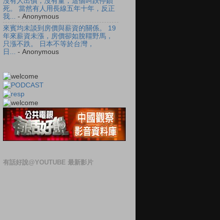
沒有人出價，沒有量，這個叫跌停鎖
死。 當然有人用長線五年十年，反正
我...
- Anonymous
來賓均未談到房價與薪資的關係。 19
年來薪資未漲，房價卻如脫韁野馬，
只漲不跌。 日本不等於台灣，
日...
- Anonymous
有話好說@YOUTUBE 最新影片