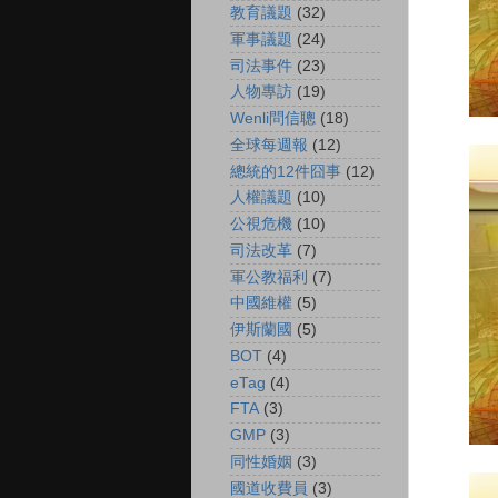
教育議題
(32)
軍事議題
(24)
司法事件
(23)
人物專訪
(19)
Wenli問信聰
(18)
全球每週報
(12)
總統的12件囧事
(12)
人權議題
(10)
公視危機
(10)
司法改革
(7)
軍公教福利
(7)
中國維權
(5)
伊斯蘭國
(5)
BOT
(4)
eTag
(4)
FTA
(3)
GMP
(3)
同性婚姻
(3)
國道收費員
(3)