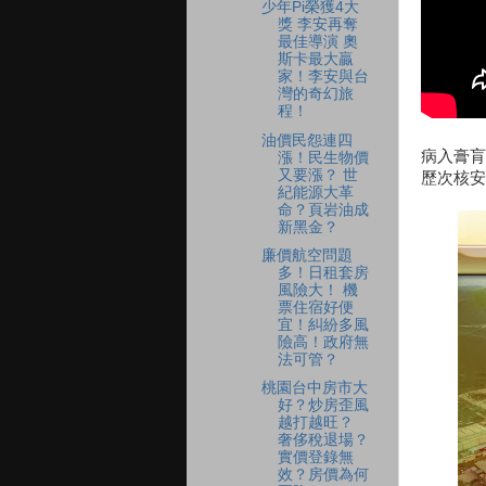
少年Pi榮獲4大
獎 李安再奪
最佳導演 奧
斯卡最大贏
家！李安與台
灣的奇幻旅
程！
油價民怨連四
病入膏肓
漲！民生物價
又要漲？ 世
歷次核安
紀能源大革
命？頁岩油成
新黑金？
廉價航空問題
多！日租套房
風險大！ 機
票住宿好便
宜！糾紛多風
險高！政府無
法可管？
桃園台中房市大
好？炒房歪風
越打越旺？
奢侈稅退場？
實價登錄無
效？房價為何