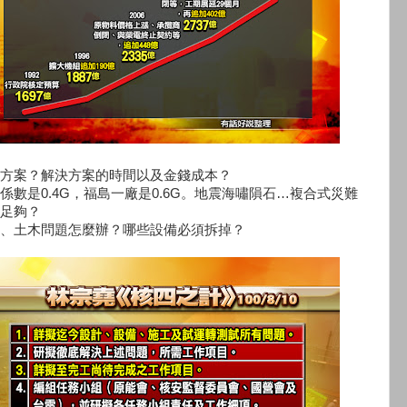
方案？解決方案的時間以及金錢成本？
係數是0.4G，福島一廠是0.6G。地震海嘯隕石…複合式災難
足夠？
、土木問題怎麼辦？哪些設備必須拆掉？