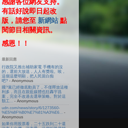
感謝各位網友支持。
有話好說即日起改
版，請您至
新網站
點
閱節目相關資訊。
感恩！！
最新回應
行政院又推出補助家電 手機有的沒
的，選前大放送，人人有獎啦。唉，
這個這麼明顯，把人民當白痴
吧?
- Anonymous
國?黨已經徹底動員了，不僅釋放這種
利多，而且在親藍媒體也狂轟宇昌
案，完全不改過去選舉策略。對於這
類工...
- Anonymous
udn.com/news/story/6/1273560-
%E5%8F%B0%E7%81%A3%E6...
-
Anonymous
如果你用股票看，二十五跌到二十還