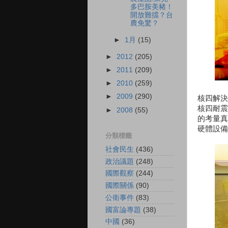
多巴胺美豬！
開放難擋？台
農免驚？
►
1月
(15)
►
2012
(205)
►
2011
(209)
►
2010
(259)
►
2009
(290)
核四解決
核四耐震
►
2008
(55)
的考量真
硬體設備
分類標籤
社會民生
(436)
政治議題
(248)
國際觀察
(244)
國際關係
(90)
公衛事件
(83)
國富論專題
(38)
中國
(36)