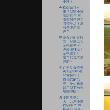
不降？
合格保母頻出
事？我家小孩
請誰顧？ 有
證照保證好？
管控不足？還
有多少未爆
彈？
勞委會紓困案解
套！關廠工人
臥軌抗爭 不
滿紓困補貼！
臥軌退無可
退？代位求償
無解？
習近平反貪停勞
教?揭開中國
的古拉格！
維穩式的勞
教！多少冤假
錯？他們為何
離開中國？
農產開放壓力
大！台灣小農
挫咧等？ 中
農產品.萊克