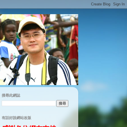
搜尋此網誌
有話好說網站改版