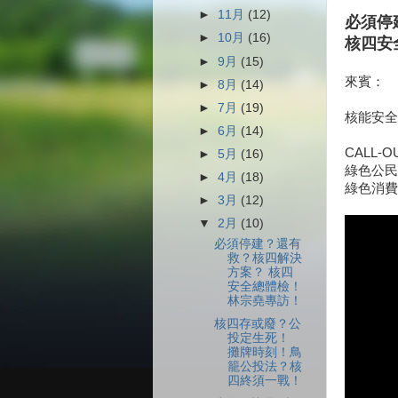
►
11月
(12)
必須停
►
10月
(16)
核四安
►
9月
(15)
來賓：
►
8月
(14)
►
7月
(19)
核能安全
►
6月
(14)
CALL-O
►
5月
(16)
綠色公民
►
4月
(18)
綠色消費
►
3月
(12)
▼
2月
(10)
必須停建？還有
救？核四解決
方案？ 核四
安全總體檢！
林宗堯專訪！
核四存或廢？公
投定生死！
攤牌時刻！鳥
籠公投法？核
四終須一戰！