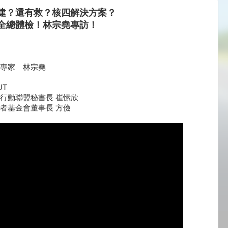
建？還有救？核四解決方案？
全總體檢！林宗堯專訪！
專家 林宗堯
UT
行動聯盟秘書長 崔愫欣
者基金會董事長 方儉