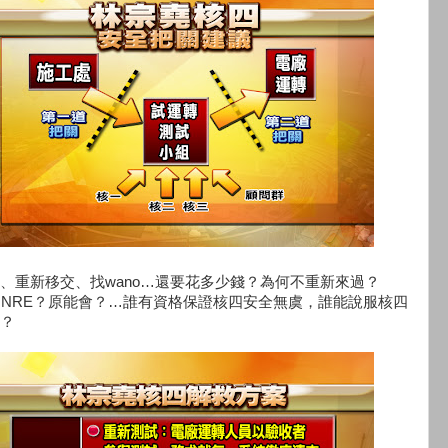
、重新移交、找wano…還要花多少錢？為何不重新來過？
？NRE？原能會？…誰有資格保證核四安全無虞，誰能說服核四
？