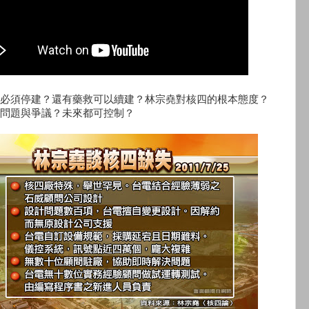
必須停建？還有藥救可以續建？林宗堯對核四的根本態度？
問題與爭議？未來都可控制？