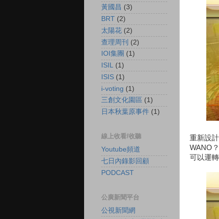
黃國昌
(3)
BRT
(2)
太陽花
(2)
查理周刊
(2)
IOI集團
(1)
ISIL
(1)
ISIS
(1)
i-voting
(1)
三創文化園區
(1)
日本秋葉原事件
(1)
線上收看/收聽
重新設計
WANO
Youtube頻道
可以運轉
七日內錄影回顧
PODCAST
公廣新聞平台
公視新聞網