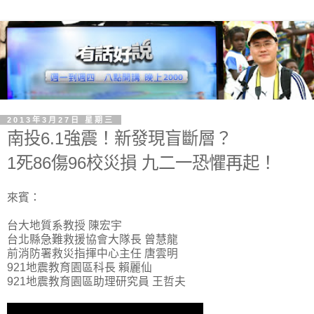
2013年3月27日 星期三
南投6.1強震！新發現盲斷層？
1死86傷96校災損 九二一恐懼再起！
來賓：
台大地質系教授 陳宏宇
台北縣急難救援協會大隊長 曾慧龍
前消防署救災指揮中心主任 唐雲明
921地震教育園區科長 賴麗仙
921地震教育園區助理研究員 王哲夫