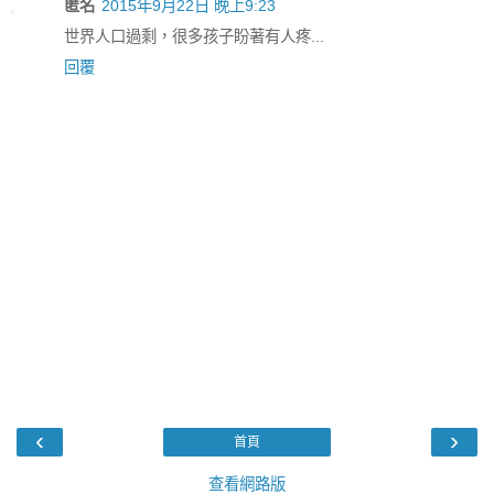
匿名
2015年9月22日 晚上9:23
世界人口過剩，很多孩子盼著有人疼...
回覆
‹
›
首頁
查看網路版