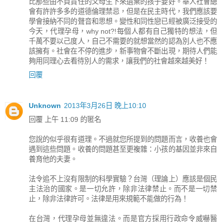
比那些由不負責任的父母生下來遺棄的孩子要好。華人社會總
會有許許多多的道德倫理禁忌，但是在民主時代，我們應該要
學會接納不同的聲音和思想。變性和同性戀已經被廣泛接受的
今天，代理孕母，why not?!每個人都有自己獨特的想法，但
千萬不要以己度人，自己不需要的就想當然的認為別人也不應
該擁有。社會在不停的進步，新事物會不斷出現，期待人們能
夠用同理心去看待別人的需求，讓我們的社會越來越美好！
回覆
Unknown
2013年3月26日 晚上10:10
回覆 上午 11:09 的匿名
您說的似乎很有道理。不過就您所提到的問題而言，收養也會
遇到這些問題。收養的問題甚至更複雜：小孩的基因並非來自
養育他的夫妻。
法令追不上沒有限制的科學實驗？台灣（理論上）應該是個民
主法治的國家。是一切允許，除非法律禁止。而不是一切禁
止，除非法律許可。法律是用來規範不能做的行為！
在台灣，代理孕母並無違法。而是官方採用行政命令威嚇醫