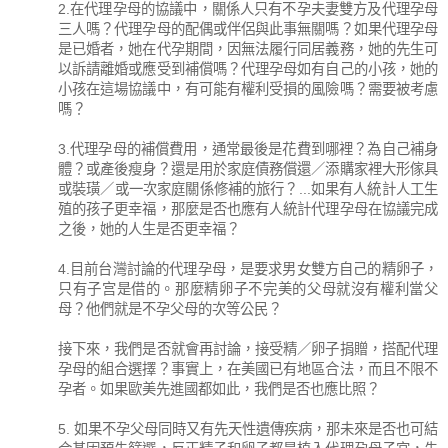
2.在代理孕母的協議中，關係人只有不孕夫妻雙方及代理孕母
三人嗎？代理孕母的配偶或伴侶與此事無關嗎？如果代理孕母
是已婚者，她在代孕期間，因無法履行同居義務，她的先生可
以訴請離婚或應受到補償嗎？代理孕母如有自己的小孩，她的
小孩在這場協議中，有可能有權利受損的風險嗎？需要被考慮
嗎？
3.代理孕母的補償費用，通常最後是花費到哪裡？為自己補身
體？或產後瘦身？還是用於家庭債務償還／添購家裡大形傢具
或裝璜／或一次家庭關係修補的旅行？...如果有人統計人工生
殖的孩子更幸福，那麼是否也應有人統計代理孕母在協議完成
之後，她的人生是否更幸福？
4.目前台灣討論的代理孕母，是要求男女雙方自己的精卵子，
只有子宫是借的。那麼精卵子不完美的父母就沒有權利當父
母？他們就是不孕父母的次等公民？
接下來，我們是否就會再討論，接受精／卵子捐贈，搭配代理
孕母的組合選擇？事實上，在美國已有地區合法，而且不限不
孕者。如果歐美先進國都如此，我們是否也應比照？
5. 如果不孕父母同時又有先天性遺傳疾病，那未來是否也可結