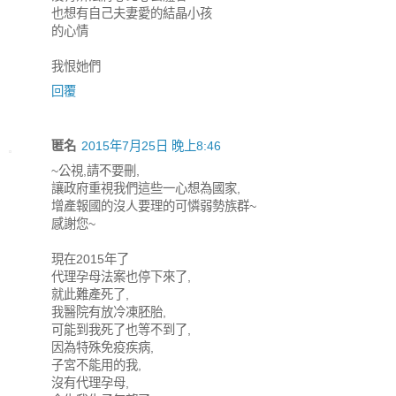
也想有自己夫妻愛的結晶小孩
的心情
我恨她們
回覆
匿名
2015年7月25日 晚上8:46
~公視,請不要刪,
讓政府重視我們這些一心想為國家,
增產報國的沒人要理的可憐弱勢族群~
感謝您~
現在2015年了
代理孕母法案也停下來了,
就此難產死了,
我醫院有放冷凍胚胎,
可能到我死了也等不到了,
因為特殊免疫疾病,
子宮不能用的我,
沒有代理孕母,