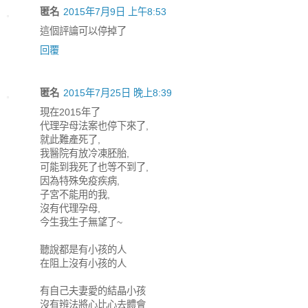
匿名
2015年7月9日 上午8:53
這個評讑可以停掉了
回覆
匿名
2015年7月25日 晚上8:39
現在2015年了
代理孕母法案也停下來了,
就此難產死了,
我醫院有放冷凍胚胎,
可能到我死了也等不到了,
因為特殊免疫疾病,
子宮不能用的我,
沒有代理孕母,
今生我生子無望了~
聽說都是有小孩的人
在阻上沒有小孩的人
有自己夫妻愛的結晶小孩
沒有辨法將心比心去體會