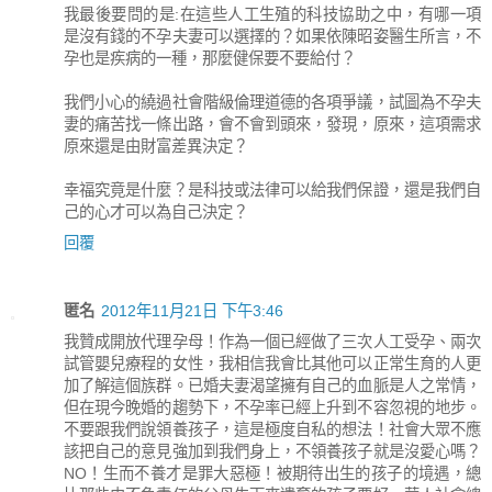
我最後要問的是:在這些人工生殖的科技協助之中，有哪一項
是沒有錢的不孕夫妻可以選擇的？如果依陳昭姿醫生所言，不
孕也是疾病的一種，那麼健保要不要給付？
我們小心的繞過社會階級倫理道德的各項爭議，試圖為不孕夫
妻的痛苦找一條出路，會不會到頭來，發現，原來，這項需求
原來還是由財富差異決定？
幸福究竟是什麼？是科技或法律可以給我們保證，還是我們自
己的心才可以為自己決定？
回覆
匿名
2012年11月21日 下午3:46
我贊成開放代理孕母！作為一個已經做了三次人工受孕、兩次
試管嬰兒療程的女性，我相信我會比其他可以正常生育的人更
加了解這個族群。已婚夫妻渴望擁有自己的血脈是人之常情，
但在現今晚婚的趨勢下，不孕率已經上升到不容忽視的地步。
不要跟我們說領養孩子，這是極度自私的想法！社會大眾不應
該把自己的意見強加到我們身上，不領養孩子就是沒愛心嗎？
NO！生而不養才是罪大惡極！被期待出生的孩子的境遇，總