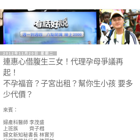
2012年11月20日 星期二
連惠心借腹生三女！代理孕母爭議再
起！
不孕福音？子宮出租？幫你生小孩 要多
少代價？
來賓：
婦產科醫師 李茂盛
上班族 齊子槥
婦女新知秘書長 林實芳