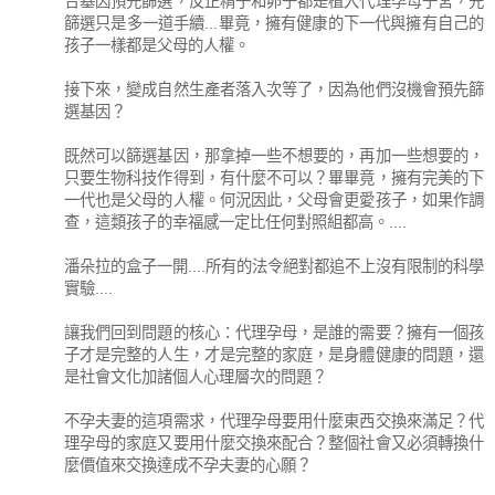
合基因預先篩選，反正精子和卵子都是植入代理孕母子宮，先
篩選只是多一道手續...畢竟，擁有健康的下一代與擁有自己的
孩子一樣都是父母的人權。
接下來，變成自然生產者落入次等了，因為他們沒機會預先篩
選基因？
既然可以篩選基因，那拿掉一些不想要的，再加一些想要的，
只要生物科技作得到，有什麼不可以？畢畢竟，擁有完美的下
一代也是父母的人權。何況因此，父母會更愛孩子，如果作調
查，這類孩子的幸福感一定比任何對照組都高。....
潘朵拉的盒子一開....所有的法令絕對都追不上沒有限制的科學
實驗....
讓我們回到問題的核心：代理孕母，是誰的需要？擁有一個孩
子才是完整的人生，才是完整的家庭，是身體健康的問題，還
是社會文化加諸個人心理層次的問題？
不孕夫妻的這項需求，代理孕母要用什麼東西交換來滿足？代
理孕母的家庭又要用什麼交換來配合？整個社會又必須轉換什
麼價值來交換達成不孕夫妻的心願？