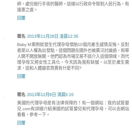
師，處份施行手術的醫師。這樣以行政命令限制人民行為，有
違憲之虞。
回覆
匿名
2013年11月28日 凌晨12:35
Baby M案例就發生代理孕母懷胎10個月產生感情反悔。反對
者是以人權為出發點，這個問題在國外也被廣泛討論過，和華
人開不開放無關。他們認為市場交易不該介入這個領域，而代
理孕母又將女性工具化，今天因為我有缺憾，以至於產生需
求，這和人體器官買賣有什麼不同?
回覆
匿名
2013年12月8日 清晨5:15
美國的代理孕母是有法律保障的！有一個網站：我的試管嬰
兒.com有詳細介紹美國的試管嬰兒和代理孕母，可以去網站
看看，參考一下。
回覆