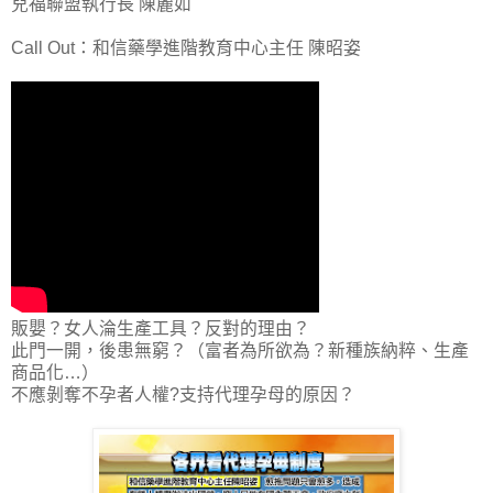
兒福聯盟執行長 陳麗如
Call Out：和信藥學進階教育中心主任 陳昭姿
販嬰？女人淪生產工具？反對的理由？
此門一開，後患無窮？（富者為所欲為？新種族納粹、生產
商品化…）
不應剝奪不孕者人權?支持代理孕母的原因？