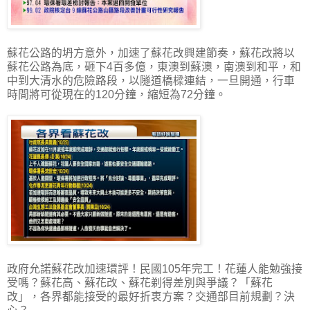
蘇花公路的坍方意外，加速了蘇花改興建節奏，蘇花改將以
蘇花公路為底，砸下4百多億，東澳到蘇澳，南澳到和平，和
中到大清水的危險路段，以隧道橋樑連結，一旦開通，行車
時間將可從現在的120分鐘，縮短為72分鐘。
政府允諾蘇花改加速環評！民國105年完工！花蓮人能勉強接
受嗎？蘇花高、蘇花改、蘇花剃得差別與爭議？「蘇花
改」，各界都能接受的最好折衷方案？交通部目前規劃？決