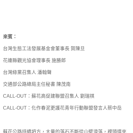
來賓：
台灣生態工法發展基金會董事長 賀陳旦
花連縣觀光協會理事長 施勝郎
台灣綠黨召集人 潘翰聲
交通部公路總局主任秘書 陳茂南
CALL-OUT：蘇花高促建聯盟召集人 劉瑞祺
CALL-OUT：化作春泥更護花青年行動聯盟發言人蔡中岳
蘇花公路持續坍方，大量的落石不斷從山壁滑落，裡頭還夾