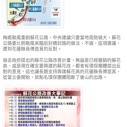
梅姬颱風重創蘇花公路，中央建議只要當地雨勢過大，蘇花
公路要比照颱風來臨前封橋封路的做法，不過，這項建議，
遭到花蓮縣長傅崑萁的反對。
過去政府提出的蘇花公路改善計畫，無論是已經撤銷的蘇花
高、或是現在確定要興建的蘇花改，都會有環保團體提出反
對的意見，這也讓長期支持興建蘇花高的花蓮縣長傅崑萁，
從當立委開始，就點名環保團體阻斷了後山的出路。