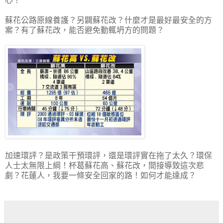
心？
蘇花公路原線養護？另闢蘇花改？什麼才是最好最安全的方
案？有了蘇花改，能否避免動輒坍方的問題？
加速環評？是政策干預環評，還是環評實在拖了太久？環保
人士太無限上綱！杯葛蘇花高、蘇花改，間接導致這次悲
劇？花蓮人，我要一條安全回家的路！如何才能達成？