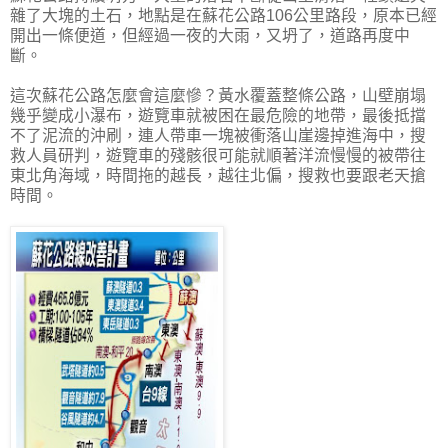
雜了大塊的土石，地點是在蘇花公路106公里路段，原本已經
開出一條便道，但經過一夜的大雨，又坍了，道路再度中
斷。
這次蘇花公路怎麼會這麼慘？黃水覆蓋整條公路，山壁崩塌
幾乎變成小瀑布，遊覽車就被困在最危險的地帶，最後抵擋
不了泥流的沖刷，連人帶車一塊被衝落山崖邊掉進海中，搜
救人員研判，遊覽車的殘骸很可能就順著洋流慢慢的被帶往
東北角海域，時間拖的越長，越往北偏，搜救也要跟老天搶
時間。