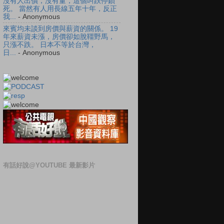
沒有人出價，沒有量，這個叫跌停鎖
死。 當然有人用長線五年十年，反正
我...
- Anonymous
來賓均未談到房價與薪資的關係。 19
年來薪資未漲，房價卻如脫韁野馬，
只漲不跌。 日本不等於台灣，
日...
- Anonymous
有話好說@YOUTUBE 最新影片