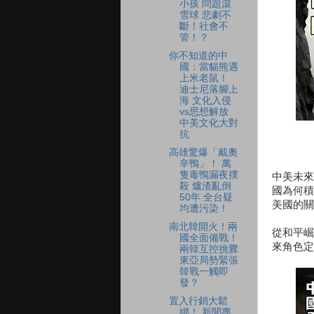
小孩 問題滾
雪球 悲劇不
斷！社會不
管！？
你不知道的中
國：當貓熊遇
上米老鼠！
迪士尼落腳上
海 文化入侵
vs思想解放
中美文化大對
抗
高雄驚爆「戴奧
辛鴨」！ 萬
隻毒鴨漏夜撲
中美未來
殺 爐渣亂倒
國為何積
50年 全台疑
美國的關
均遭污染！
南北韓開火！兩
從和平崛
國全面備戰！
來角色定
兩韓互控挑釁
東亞局勢緊張
韓戰一觸即
發？
置入行銷大鬆
綁！ 新聞專