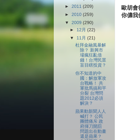
►
2011
(209)
歐胡會
►
2010
(259)
你儂我
▼
2009
(290)
►
12月
(22)
▼
11月
(21)
杜拜金融風暴解
除？ 新興市
場瘋狂亂借
錢！台灣民眾
盲目瞎投資？
你不知道的中
國：解放軍攻
台戰略！ 共
軍批馬搞和平
分裂 台灣問
題2012必須
解決？
蘋果動新聞人人
喊打？ 公民
團體痛斥 政
府揮刀開罰
問題出在動畫
還是蘋果？