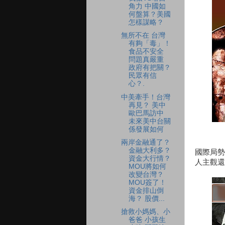
角力 中國如
何盤算？美國
怎樣謀略？
無所不在 台灣
有夠「毒」！
食品不安全
問題真嚴重
政府有把關？
民眾有信
心？.
中美牽手！台灣
再見？ 美中
歐巴馬訪中
未來美中台關
係發展如何
兩岸金融通了？
金融大利多？
國際局勢
資金大行情？
人主觀還
MOU將如何
改變台灣？
MOU簽了！
資金排山倒
海？ 股價...
搶救小媽媽、小
爸爸 小孩生