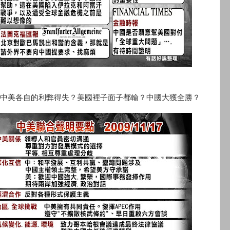
中美各自的利弊得失？美國裡子面子都輸？中國大獲全勝？