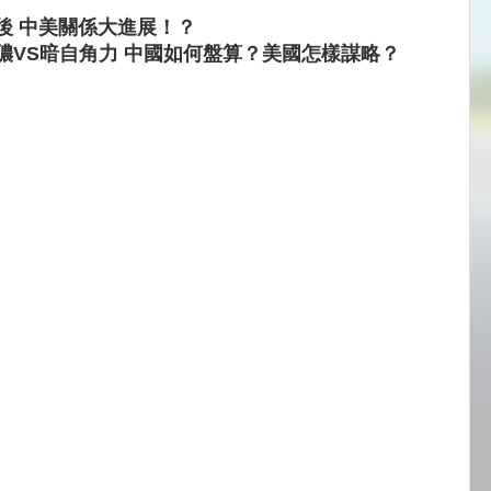
後 中美關係大進展！？
儂VS暗自角力 中國如何盤算？美國怎樣謀略？