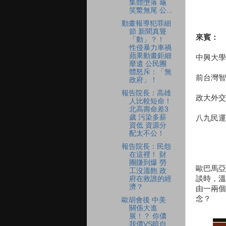
集體墮落 龜
笑鱉無尾 公...
動畫報導犯罪細
節 新聞真聳
來賓：
「動」？！
性侵暴力車禍
蘋果動畫鉅細
中興大學
靡遺 公民團
體怒斥：「無
前台灣智
政府」！
報告院長：高雄
政大外交
人比較短命！
北高壽命差3
歲 污染多薪
八九民運
資低 資源分
配太不公！
報告院長：民怨
在這裡！ 財
團賺到爆 勞
歐巴馬亞
工沒溫飽 政
談時，溫
府在救誰的經
濟？
由一兩個
念？
歐胡會後 中美
關係大進
展！？ 你儂
我儂VS暗自