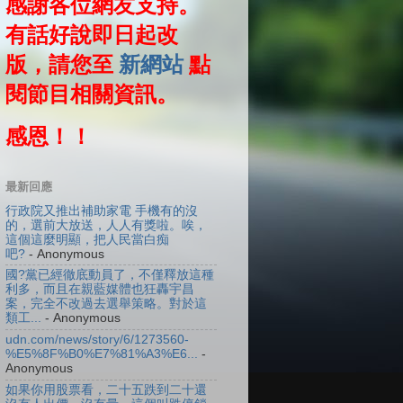
感謝各位網友支持。
有話好說即日起改
版，請您至
新網站
點
閱節目相關資訊。
感恩！！
最新回應
行政院又推出補助家電 手機有的沒
的，選前大放送，人人有獎啦。唉，
這個這麼明顯，把人民當白痴
吧?
- Anonymous
國?黨已經徹底動員了，不僅釋放這種
利多，而且在親藍媒體也狂轟宇昌
案，完全不改過去選舉策略。對於這
類工...
- Anonymous
udn.com/news/story/6/1273560-
%E5%8F%B0%E7%81%A3%E6...
-
Anonymous
如果你用股票看，二十五跌到二十還