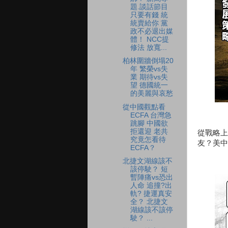
題.談話節目
只要有錢 統
統賣給你 黨
政不必退出媒
體！ NCC提
修法 放寬...
柏林圍牆倒塌20
年 繁榮vs失
業 期待vs失
望 德國統一
的美麗與哀愁
從中國觀點看
ECFA 台灣急
跳腳 中國欲
拒還迎 老共
從戰略上
究竟怎看待
友？美中
ECFA？
北捷文湖線該不
該停駛？ 短
暫陣痛vs恐出
人命 追撞?出
軌? 捷運真安
全？ 北捷文
湖線該不該停
駛？ ...