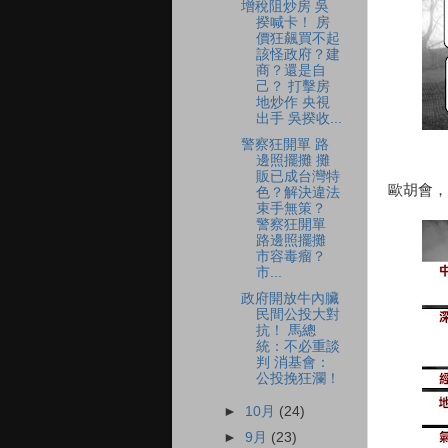
增稅阻炒房 吳
揆喊卡！ 房
價狂飆買不起
該怪政府？建
商？還是自
己？ 打擊房
地炒作 央視
出手 吳揆收...
警察狂開單 路
邊照擺攤 攤
販已成台灣特
歐胡會，
色？解決違法
束手無策？
警察狂開單
路邊照擺攤
市容毒瘤？
市...
政府開放牛內臟
民間公投大對
抗！ 馬總
統：不必重談
判 消基會：
公投挽狂瀾！
►
10月
(24)
►
9月
(23)