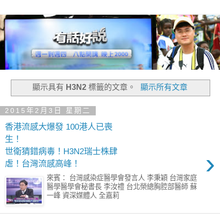
顯示具有
H3N2
標籤的文章。
顯示所有文章
2015年2月3日 星期二
香港流感大爆發 100港人已喪
生！
世衛猜錯病毒！H3N2瑞士株肆
›
虐！台灣流感高峰！
來賓： 台灣感染症醫學會發言人 李秉穎 台灣家庭
醫學醫學會秘書長 李汝禮 台北榮總胸腔部醫師 蘇
一峰 資深媒體人 全嘉莉