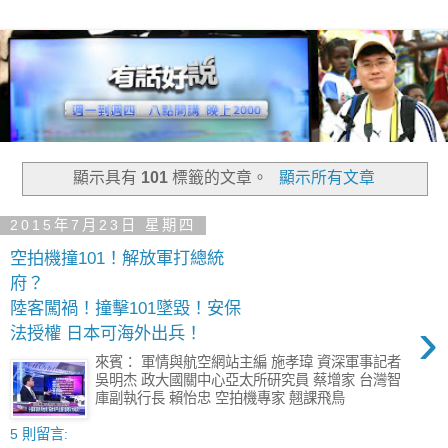
顯示具有
101
標籤的文章。
顯示所有文章
2015年7月23日 星期四
空拍機撞101！解放軍打總統
府？
陸客闖禍！撞擊101墜毀！安保
›
法授權 日本可海外出兵！
來賓： 軍情與航空網站主編 施孝瑋 資深軍事記者
吳明杰 政大國關中心亞太所研究員 蔡增家 台灣智
庫副執行長 賴怡忠 空拍機專家 翹課飛鳥
5 則留言: