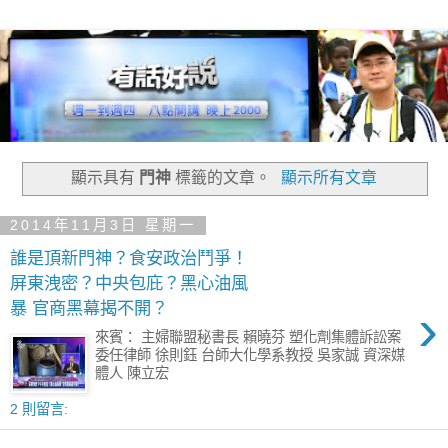
顯示具有
門神
標籤的文章。
顯示所有文章
2014年11月3日 星期一
誰是頂新門神？食安政治鬥爭！
屏東洩密？中央包庇？黑心油風
›
暴 官商黑幕揭不開？
來賓： 主婦聯盟秘書長 賴曉芬 塑化劑集體訴訟案
委任律師 徐則鈺 台師大化學系教授 吳家誠 資深媒
體人 陳立宏
2 則留言: