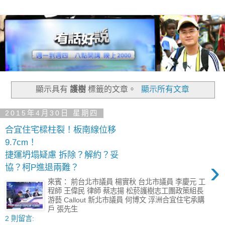
顯示具有
護樹
標籤的文章。
顯示所有文章
2015年4月30日 星期四
合宜住宅樑柱裂！板南線位移
9.7cm！
捷運坍塌疑慮 拆除？解約？妥
›
協？柯P進退兩難？
來賓： 前台北市議員 楊實秋 台北市議員 李慶元 工
程師 王偉民 律師 蔡志揚 松菸護樹志工團政策組長
游藝 Callout 新北市議員 何博文 浮洲合宜住宅承購
戶 張先生
2 則留言: