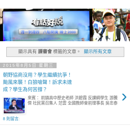
顯示具有
課審會
標籤的文章。
顯示所有文章
2015年8月5日 星期三
朝野協商沒用？學生繼續抗爭！
颱風來襲！白狼嗆聲！訴求未達
›
成？學生為何苦撐？
來賓： 前鎮高中歷史老師 洪碧霞 反課綱學生 游騰
傑 社民黨召集人 范雲 全國教師會前理事長 吳忠泰
8 則留言: