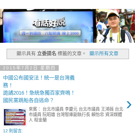
顯示具有
立委提名
標籤的文章。
顯示所有文章
2015年7月2日 星期四
中國公布國安法！統一是台灣義
務！
詭譎2016！急統急獨百家齊鳴！
›
國民黨跳船各自逃命？
來賓： 台北市議員 李慶元 台北市議員 王鴻薇 台北
市議員 阮昭雄 台灣智庫副執行長 賴怡忠 資深媒體
人 程金蘭
12 則留言: