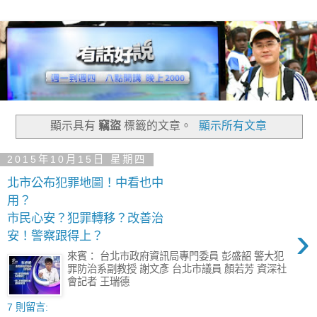
顯示具有
竊盜
標籤的文章。
顯示所有文章
2015年10月15日 星期四
北市公布犯罪地圖！中看也中
用？
市民心安？犯罪轉移？改善治
›
安！警察跟得上？
來賓： 台北市政府資訊局專門委員 彭盛韶 警大犯
罪防治系副教授 謝文彥 台北市議員 顏若芳 資深社
會記者 王瑞德
7 則留言: