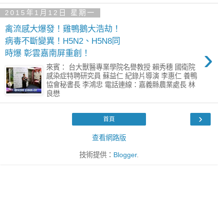
2015年1月12日 星期一
禽流感大爆發！雞鴨鵝大浩劫！
病毒不斷變異！H5N2、H5N8同
›
時爆 彰雲嘉南屏重創！
來賓： 台大獸醫專業學院名譽教授 賴秀穗 國衛院
感染症特聘研究員 蘇益仁 紀錄片導演 李惠仁 養鴨
協會秘書長 李鴻忠 電話連線：嘉義縣農業處長 林
良懋
›
首頁
查看網路版
技術提供：
Blogger
.