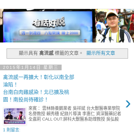
顯示具有
禽流感
標籤的文章。
顯示所有文章
2015年1月14日 星期三
禽流感一再擴大！彰化以南全部
淪陷！
台南白肉雞感染！北已擴及桃
›
園！南投尚待確診！
來賓： 雲林縣養鵝業者 吳祥斌 台大獸醫專業學院
名譽教授 賴秀穗 紀錄片導演 李惠仁 資深醫藥記者
全嘉莉 CALL OUT:屏科大獸醫系助理教授 吳弘毅
1 則留言: